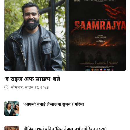
‘द राइज अफ साम्राज्य’ बन्ने
सोमबार, साउन ११, २०८३
‘आफ्नो बनाई लैजाउ’मा सुमन र गरिमा
दीपिका शर्मा बनिन् ‘मिस नेपाल नर्थ अमेरिका २०२६’