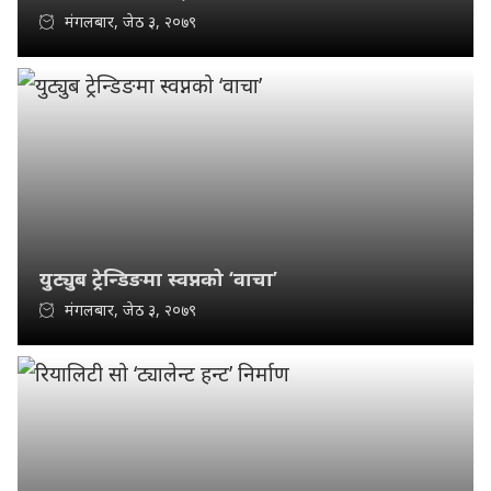
मंगलबार, जेठ ३, २०७९
युट्युब ट्रेन्डिङमा स्वप्नको ‘वाचा’
मंगलबार, जेठ ३, २०७९