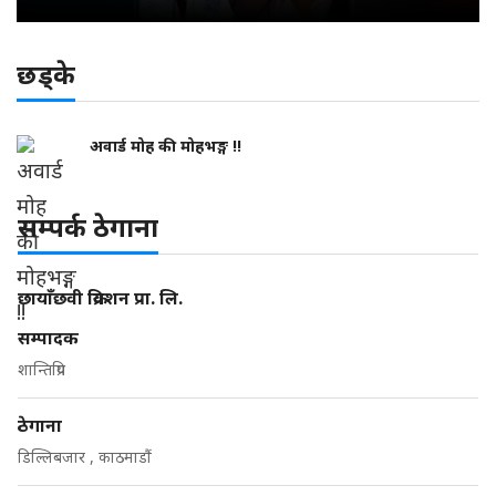
छड्के
अवार्ड मोह की मोहभङ्ग !!
सम्पर्क ठेगाना
छायाँछवी क्रियशन प्रा. लि.
सम्पादक
शान्तिप्रिय
ठेगाना
डिल्लिबजार , काठमाडौं