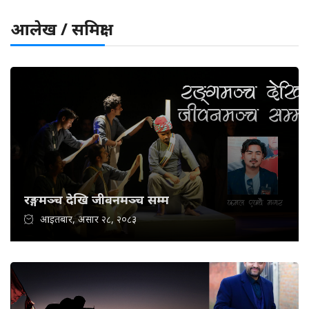
आलेख / समिक्षा
रङ्गमञ्च देखि जीवनमञ्च सम्म
आइतबार, असार २८, २०८३