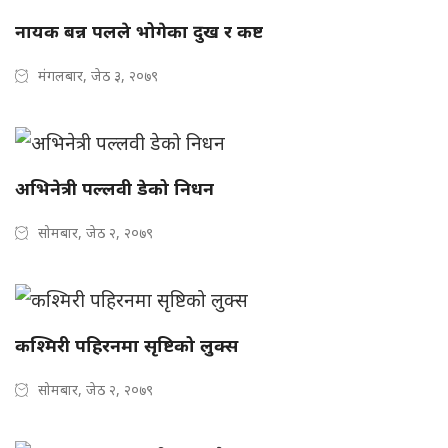
नायक बन्न पलले भोगेका दुख र कष्ट
मंगलबार, जेठ ३, २०७९
अभिनेत्री पल्लवी डेको निधन
सोमबार, जेठ २, २०७९
कश्मिरी पहिरनमा सृष्टिको लुक्स
सोमबार, जेठ २, २०७९