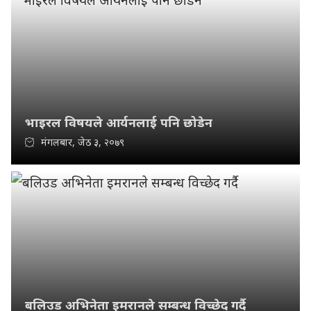
भाइरल विषयले आर्यनलाई पनि छोडेन
मंगलबार, जेठ ३, २०७९
बलिउड अभिनेता इमरानले सम्बन्ध विच्छेद गर्दै