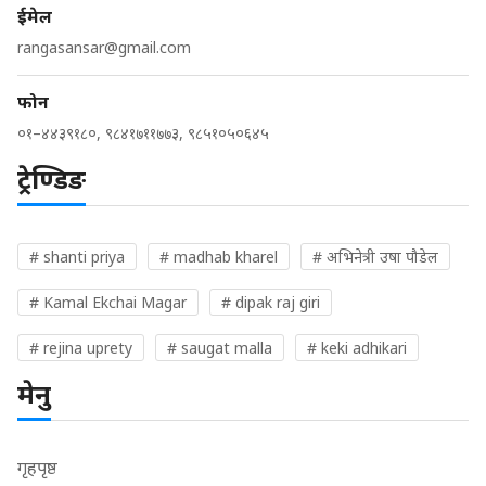
ईमेल
rangasansar@gmail.com
फोन
०१–४४३९१८०, ९८४१७११७७३, ९८५१०५०६४५
ट्रेण्डिङ
# shanti priya
# madhab kharel
# अभिनेत्री उषा पौडेल
# Kamal Ekchai Magar
# dipak raj giri
# rejina uprety
# saugat malla
# keki adhikari
मेनु
गृहपृष्ठ