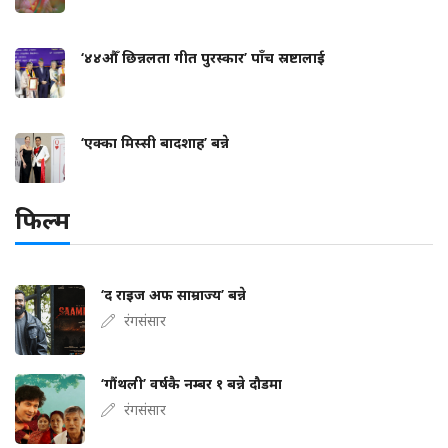
‘४४औँ छिन्नलता गीत पुरस्कार’ पाँच स्रष्टालाई
‘एक्का मिस्सी बादशाह’ बन्ने
फिल्म
‘द राइज अफ साम्राज्य’ बन्ने
रंगसंसार
‘गौंथली’ वर्षकै नम्बर १ बन्ने दौडमा
रंगसंसार