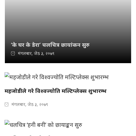
‘के घर के डेरा’ चलचित्र छायांकन सुरु
मंगलबार, जेठ ३, २०७९
महजोडीले गरे विश्वज्योति मल्टिप्लेक्स शुभारम्भ
मंगलबार, जेठ ३, २०७९