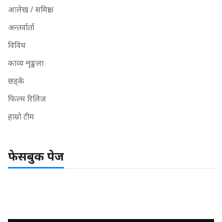
आलेख / समिक्षा
अन्तर्वार्ता
विविध
काव्य शृङ्खला
छड्के
फिल्म रिलिज
हाम्रो टीम
फेसबुक पेज