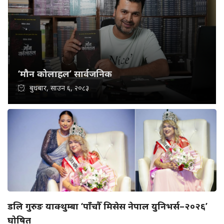
‘मौन कोलाहल’ सार्वजनिक
बुधबार, साउन ६, २०८३
डलि गुरुङ याक्थुम्बा ‘पाँचौँ मिसेस नेपाल युनिभर्स–२०२६’
घोषित