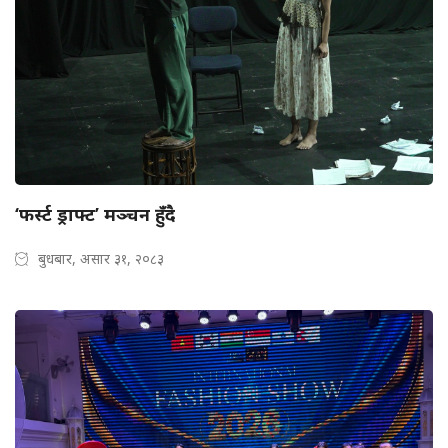
‘फर्स्ट ड्राफ्ट’ मञ्चन हुँदै
बुधबार, असार ३१, २०८३