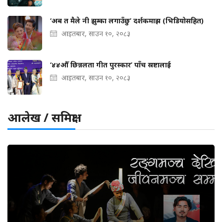
‘अब त मैले नी झुम्का लगाउँछु’ दर्शकमाझ (भिडियोसहित)
आइतबार, साउन १०, २०८३
‘४४औँ छिन्नलता गीत पुरस्कार’ पाँच स्रष्टालाई
आइतबार, साउन १०, २०८३
आलेख / समिक्षा