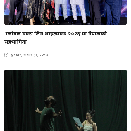
'ग्लोबल डान्स लिग थाइल्यान्ड २०२६'मा नेपालको
सहभागिता
बुधबार, असार ३१, २०८३