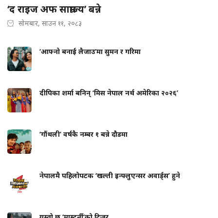
‘द राइज अफ साम्राज्य’ बन्ने
सोमबार, साउन ११, २०८३
‘आफ्नो बनाई लैजाउ’मा सुमन र गरिमा
दीपिका शर्मा बनिन् ‘मिस नेपाल नर्थ अमेरिका २०२६’
‘गौंथली’ वर्षकै नम्बर १ बन्ने दौडमा
नेपालमै पहिलोपटक ‘खल्ती इन्फ्लुएन्सर अवार्ड्स’ हुने
यस्तो छ ‘मास्टर्नी’को टिजर