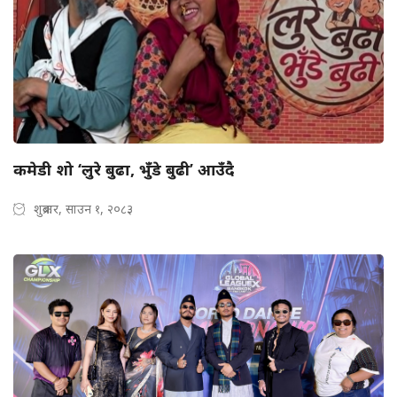
कमेडी शो ‘लुरे बुढा, भुँडे बुढी’ आउँदै
शुक्रबार, साउन १, २०८३