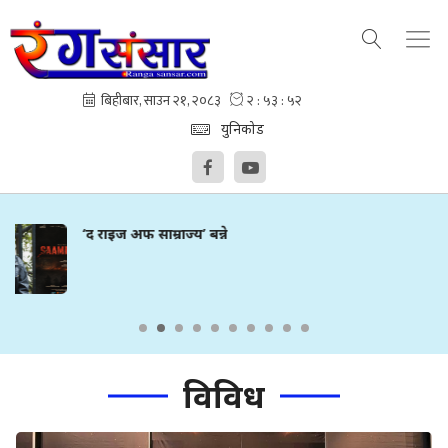
युनिकोड
‘आफ्नो बनाई लैजाउ’मा सुमन र गरिमा
विविध