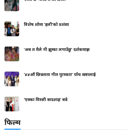
विशेष शोमा ‘हली’को प्रशंसा
‘अब त मैले नी झुम्का लगाउँछु’ दर्शकमाझ
‘४४औँ छिन्नलता गीत पुरस्कार’ पाँच स्रष्टालाई
‘एक्का मिस्सी बादशाह’ बन्ने
फिल्म