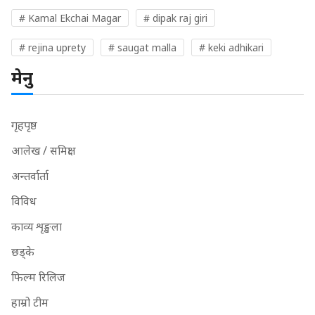
# Kamal Ekchai Magar
# dipak raj giri
# rejina uprety
# saugat malla
# keki adhikari
मेनु
गृहपृष्ठ
आलेख / समिक्षा
अन्तर्वार्ता
विविध
काव्य शृङ्खला
छड्के
फिल्म रिलिज
हाम्रो टीम