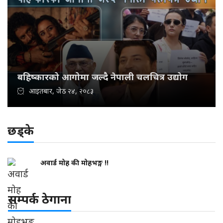
बहिष्कारको आगोमा जल्दै नेपाली चलचित्र उद्योग
आइतबार, जेठ २४, २०८३
छड्के
अवार्ड मोह की मोहभङ्ग !!
सम्पर्क ठेगाना