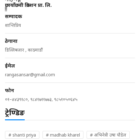
छायाँछवी क्रियशन प्रा. लि.
सम्पादक
शान्तिप्रिय
ठेगाना
डिल्लिबजार , काठमाडौं
ईमेल
rangasansar@gmail.com
फोन
०१–४४३९१८०, ९८४१७११७७३, ९८५१०५०६४५
ट्रेण्डिङ
# shanti priya
# madhab kharel
# अभिनेत्री उषा पौडेल