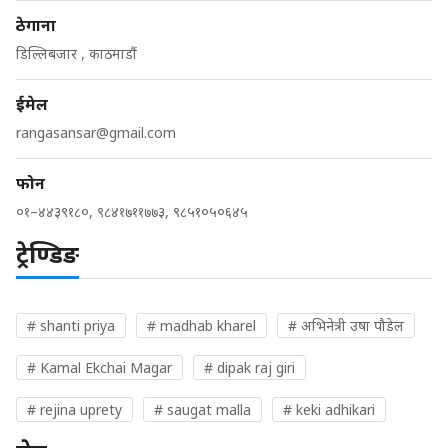
ठेगाना
डिल्लिबजार , काठमाडौं
ईमेल
rangasansar@gmail.com
फोन
०१–४४३९१८०, ९८४१७११७७३, ९८५१०५०६४५
ट्रेण्डिङ
# shanti priya
# madhab kharel
# अभिनेत्री उषा पौडेल
# Kamal Ekchai Magar
# dipak raj giri
# rejina uprety
# saugat malla
# keki adhikari