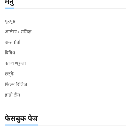
मेनु
गृहपृष्ठ
आलेख / समिक्षा
अन्तर्वार्ता
विविध
काव्य शृङ्खला
छड्के
फिल्म रिलिज
हाम्रो टीम
फेसबुक पेज