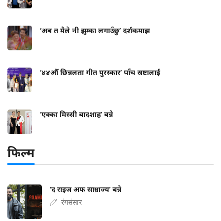
‘अब त मैले नी झुम्का लगाउँछु’ दर्शकमाझ
‘४४औँ छिन्नलता गीत पुरस्कार’ पाँच स्रष्टालाई
‘एक्का मिस्सी बादशाह’ बन्ने
फिल्म
‘द राइज अफ साम्राज्य’ बन्ने
रंगसंसार