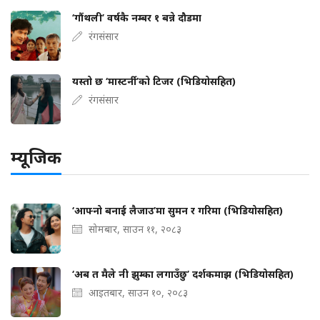
‘गौंथली’ वर्षकै नम्बर १ बन्ने दौडमा
रंगसंसार
यस्तो छ ‘मास्टर्नी’को टिजर (भिडियोसहित)
रंगसंसार
म्यूजिक
‘आफ्नो बनाई लैजाउ’मा सुमन र गरिमा (भिडियोसहित)
सोमबार, साउन ११, २०८३
‘अब त मैले नी झुम्का लगाउँछु’ दर्शकमाझ (भिडियोसहित)
आइतबार, साउन १०, २०८३