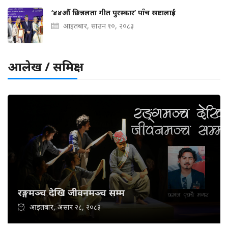
‘४४औँ छिन्नलता गीत पुरस्कार’ पाँच स्रष्टालाई
आइतबार, साउन १०, २०८३
आलेख / समिक्षा
रङ्गमञ्च देखि जीवनमञ्च सम्म
आइतबार, असार २८, २०८३