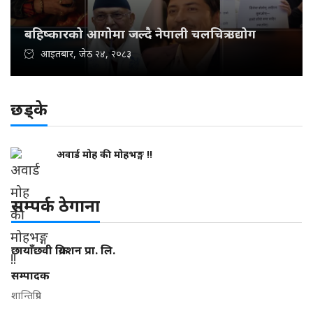
बहिष्कारको आगोमा जल्दै नेपाली चलचित्र उद्योग
आइतबार, जेठ २४, २०८३
छड्के
अवार्ड मोह की मोहभङ्ग !!
सम्पर्क ठेगाना
छायाँछवी क्रियशन प्रा. लि.
सम्पादक
शान्तिप्रिय