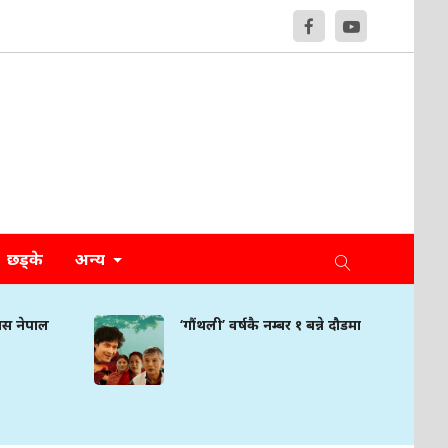
छड्के
अन्य
मिस नेपाल
‘गौंथली’ वर्षकै नम्बर १ बन्ने दौडमा