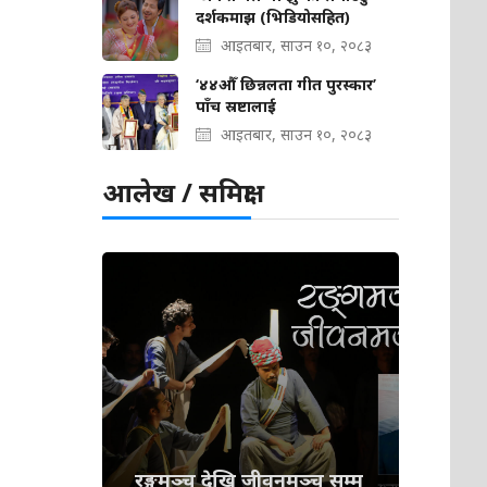
दर्शकमाझ (भिडियोसहित)
आइतबार, साउन १०, २०८३
‘४४औँ छिन्नलता गीत पुरस्कार’
पाँच स्रष्टालाई
आइतबार, साउन १०, २०८३
आलेख / समिक्षा
रङ्गमञ्च देखि जीवनमञ्च सम्म