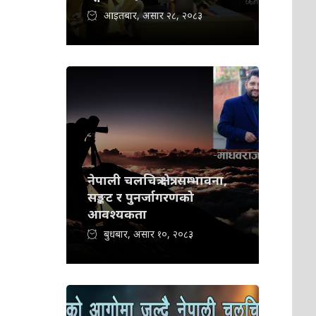
आइतबार, असार २८, २०८३
नेपाली चलचित्र क्षेत्र: सम्भावना,
सङ्कट र पुनर्जागरणको
आवश्यकता
बुधबार, असार १०, २०८३