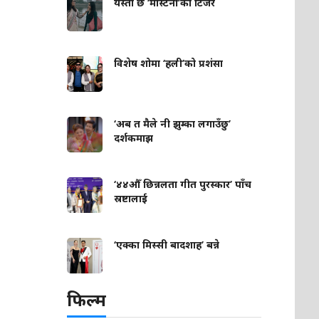
यस्तो छ ‘मास्टर्नी’को टिजर
विशेष शोमा ‘हली’को प्रशंसा
‘अब त मैले नी झुम्का लगाउँछु’
दर्शकमाझ
‘४४औँ छिन्नलता गीत पुरस्कार’ पाँच
स्रष्टालाई
‘एक्का मिस्सी बादशाह’ बन्ने
फिल्म