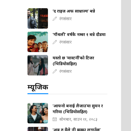
‘द राइज अफ साम्राज्य’ बन्ने
रंगसंसार
‘गौंथली’ वर्षकै नम्बर १ बन्ने दौडमा
रंगसंसार
यस्तो छ ‘मास्टर्नी’को टिजर
(भिडियोसहित)
रंगसंसार
म्यूजिक
‘आफ्नो बनाई लैजाउ’मा सुमन र
गरिमा (भिडियोसहित)
सोमबार, साउन ११, २०८३
‘अब त मैले नी झुम्का लगाउँछु’