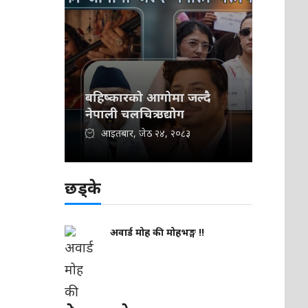
बहिष्कारको आगोमा जल्दै
नेपाली चलचित्र उद्योग
आइतबार, जेठ २४, २०८३
छड्के
अवार्ड मोह की मोहभङ्ग !!