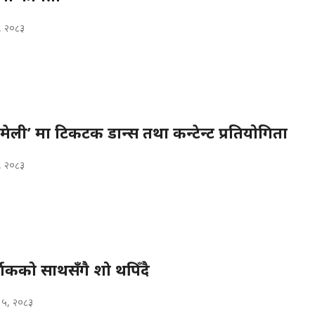
, २०८३
ी’ मा टिकटक डान्स तथा कन्टेन्ट प्रतियोगिता
, २०८३
र्शकको साथसँगै शो थपिँदै
 ५, २०८३