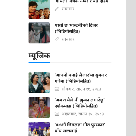
‘गौंथली’ वर्षकै नम्बर १ बन्ने दौडमा
रंगसंसार
यस्तो छ ‘मास्टर्नी’को टिजर
(भिडियोसहित)
रंगसंसार
म्यूजिक
‘आफ्नो बनाई लैजाउ’मा सुमन र
गरिमा (भिडियोसहित)
सोमबार, साउन ११, २०८३
‘अब त मैले नी झुम्का लगाउँछु’
दर्शकमाझ (भिडियोसहित)
आइतबार, साउन १०, २०८३
‘४४औँ छिन्नलता गीत पुरस्कार’
पाँच स्रष्टालाई