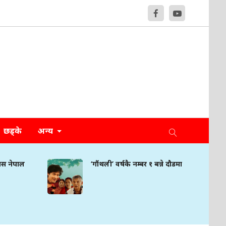
छड्के
अन्य
‘गौंथली’ वर्षकै नम्बर १ बन्ने दौडमा
नेपा
इन्फ्ल