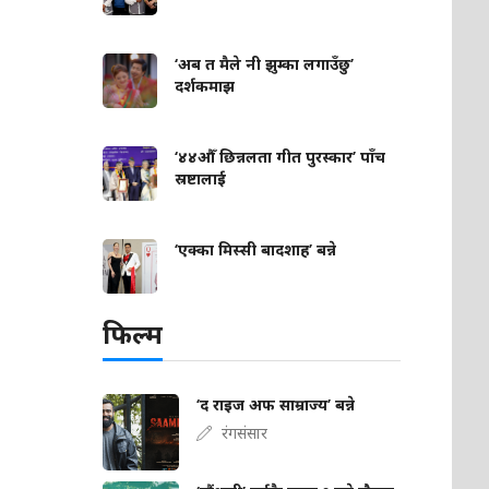
‘अब त मैले नी झुम्का लगाउँछु’
दर्शकमाझ
‘४४औँ छिन्नलता गीत पुरस्कार’ पाँच
स्रष्टालाई
‘एक्का मिस्सी बादशाह’ बन्ने
फिल्म
‘द राइज अफ साम्राज्य’ बन्ने
रंगसंसार