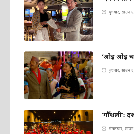
बुधबार, साउन ६
‘ओइ ओइ चमेल
बुधबार, साउन ६
‘गौँथली’: द
मंगलबार, साउन