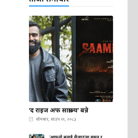
‘द राइज अफ साम्राज्य’ बन्ने
सोमबार, साउन ११, २०८३
‘आफ्नो बनाई लैजाउ’मा सुमन र