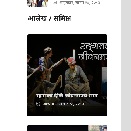
आइतबार, साउन १०, २०८३
आलेख / समिक्षा
रङ्गमञ्च देखि जीवनमञ्च सम्म
आइतबार, असार २८, २०८३