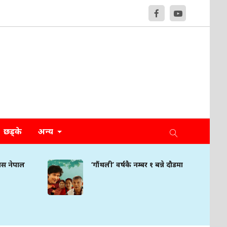
छड्के
अन्य
िस नेपाल
‘गौंथली’ वर्षकै नम्बर १ बन्ने दौडमा