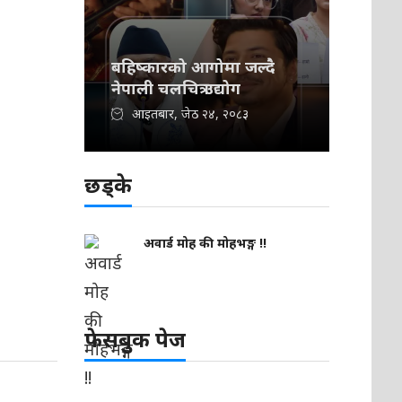
बहिष्कारको आगोमा जल्दै
नेपाली चलचित्र उद्योग
आइतबार, जेठ २४, २०८३
छड्के
अवार्ड मोह की मोहभङ्ग !!
फेसबुक पेज