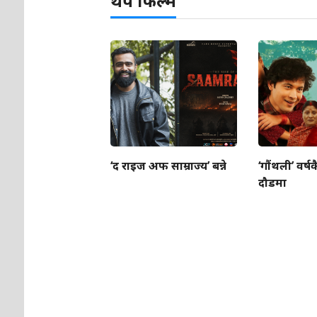
थप फिल्म
‘द राइज अफ साम्राज्य’ बन्ने
‘गौंथली’ वर्षक
दौडमा