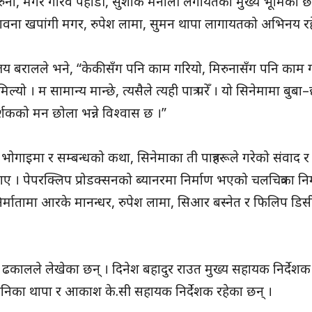
रुना, मगर गौरव पहाडी, सुशांक मैनाली लगायतको मुख्य भूमिका छ ।
 भावना खपांगी मगर, रुपेश लामा, सुमन थापा लागायतको अभिनय र
 विजय बरालले भने, “केकीसँग पनि काम गरियो, मिरुनासँग पनि काम 
िल्यो । म सामान्य मान्छे, त्यसैले त्यही पात्र परेँ । यो सिनेमामा बुब
दर्शकको मन छोला भन्ने विश्वास छ ।”
ोगाइमा र सम्बन्धको कथा, सिनेमाका ती पात्रहरूले गरेको संवाद र स
ताए । पेपरक्लिप प्रोडक्सनको ब्यानरमा निर्माण भएको चलचित्रका निर
निर्मातामा आरके मानन्धर, रुपेश लामा, सिआर बस्नेत र फिलिप डिस
ढकालले लेखेका छन् । दिनेश बहादुर राउत मुख्य सहायक निर्देशक
ाल, मोनिका थापा र आकाश के.सी सहायक निर्देशक रहेका छन् ।