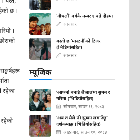
 यस्तै,
हेको छ ।
‘गौंथली’ वर्षकै नम्बर १ बन्ने दौडमा
रंगसंसार
गरियो ।
ा–छोराको
यस्तो छ ‘मास्टर्नी’को टिजर
(भिडियोसहित)
रंगसंसार
म्यूजिक
ङ्घर्षहरू
्माता
ी रहेका
‘आफ्नो बनाई लैजाउ’मा सुमन र
गरिमा (भिडियोसहित)
सोमबार, साउन ११, २०८३
‘अब त मैले नी झुम्का लगाउँछु’
 रहेको
दर्शकमाझ (भिडियोसहित)
आइतबार, साउन १०, २०८३