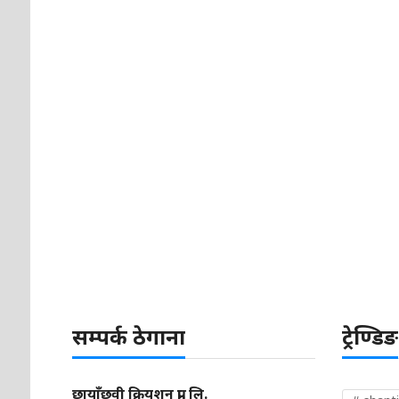
सम्पर्क ठेगाना
ट्रेण्डिङ
छायाँछवी क्रियशन प्रा. लि.