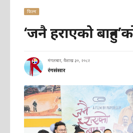
फिल्म
‘जनै हराएको बाहुन’क
मंगलबार, वैशाख ३०, २०८२
रंगसंसार