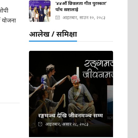
‘४४औँ छिन्नलता गीत पुरस्कार’
पाँच स्रष्टालाई
ीओपी
आइतबार, साउन १०, २०८३
ने योजना
आलेख / समिक्षा
रङ्गमञ्च देखि जीवनमञ्च सम्म
आइतबार, असार २८, २०८३