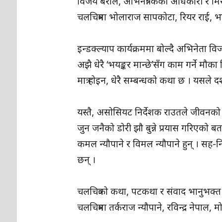
विजय बराल, अभिनेत्री केकी अधिकारी र मि
चलचित्रमा भोलाराज सापकोटा, रियर राई,
इन्डक्ल्याप कार्यक्रममा बोल्दै अभिनेता
अझै धेरै ‘भयङ्कर मान्छे’सँग काम गर्ने मौका म
मात्र होइन, धेरै सम्बन्धको कथा छ । यसले 
यस्तै, असोसियट निर्देशक राउतले जीवनको भ
जुन जनैको डोरी झौ बुन्ने प्रयास गरिएको ब
कमल न्यौपाने र विमल न्यौपाने हुन् । सह-
छन् ।
चलचित्रको कथा, पटकथा र संवाद भानुभक्त 
चलचित्रमा तर्कराज न्यौपाने, रविन्द्र नेप