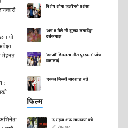
ो
विशेष शोमा ‘हली’को प्रशंसा
 जानकारी
‘अब त मैले नी झुम्का लगाउँछु’
दर्शकमाझ
 छ । यो
पेक्षा
मी मेहनत
‘४४औँ छिन्नलता गीत पुरस्कार’ पाँच
स्रष्टालाई
‘एक्का मिस्सी बादशाह’ बन्ने
न :
उनको
फिल्म
 अभिनेता
‘द राइज अफ साम्राज्य’ बन्ने
रंगसंसार