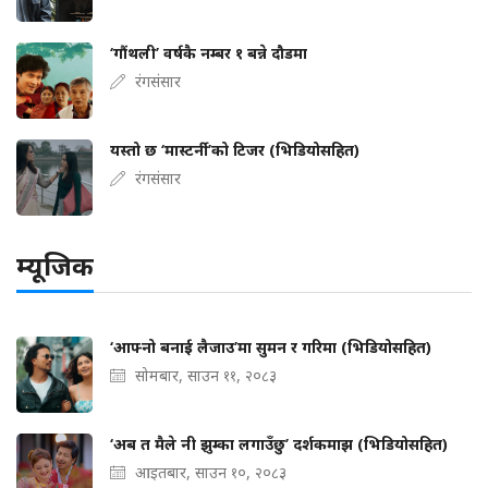
‘गौंथली’ वर्षकै नम्बर १ बन्ने दौडमा
रंगसंसार
यस्तो छ ‘मास्टर्नी’को टिजर (भिडियोसहित)
रंगसंसार
म्यूजिक
‘आफ्नो बनाई लैजाउ’मा सुमन र गरिमा (भिडियोसहित)
सोमबार, साउन ११, २०८३
‘अब त मैले नी झुम्का लगाउँछु’ दर्शकमाझ (भिडियोसहित)
आइतबार, साउन १०, २०८३