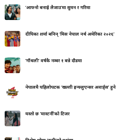
‘आफ्नो बनाई लैजाउ’मा सुमन र गरिमा
दीपिका शर्मा बनिन् ‘मिस नेपाल नर्थ अमेरिका २०२६’
‘गौंथली’ वर्षकै नम्बर १ बन्ने दौडमा
नेपालमै पहिलोपटक ‘खल्ती इन्फ्लुएन्सर अवार्ड्स’ हुने
यस्तो छ ‘मास्टर्नी’को टिजर