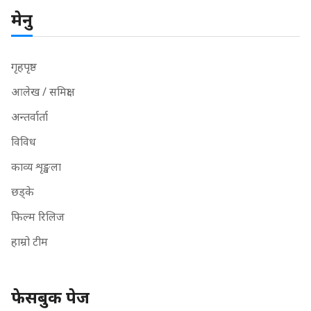
मेनु
गृहपृष्ठ
आलेख / समिक्षा
अन्तर्वार्ता
विविध
काव्य शृङ्खला
छड्के
फिल्म रिलिज
हाम्रो टीम
फेसबुक पेज