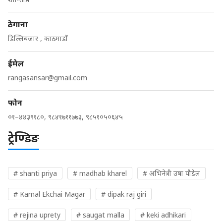
ठेगाना
डिल्लिबजार , काठमाडौं
ईमेल
rangasansar@gmail.com
फोन
०१–४४३९१८०, ९८४१७११७७३, ९८५१०५०६४५
ट्रेण्डिङ
# shanti priya
# madhab kharel
# अभिनेत्री उषा पौडेल
# Kamal Ekchai Magar
# dipak raj giri
# rejina uprety
# saugat malla
# keki adhikari