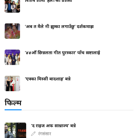
विशेष शोमा ‘हली’को प्रशंसा
‘अब त मैले नी झुम्का लगाउँछु’ दर्शकमाझ
‘४४औँ छिन्नलता गीत पुरस्कार’ पाँच स्रष्टालाई
‘एक्का मिस्सी बादशाह’ बन्ने
फिल्म
‘द राइज अफ साम्राज्य’ बन्ने
रंगसंसार