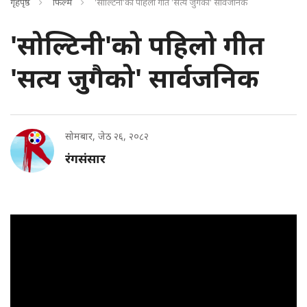
गृहपृष्ठ
फिल्म
'सोल्टिनी'को पहिलो गीत 'सत्य जुगैको' सार्वजनिक
'सोल्टिनी'को पहिलो गीत
'सत्य जुगैको' सार्वजनिक
सोमबार, जेठ २६, २०८२
रंगसंसार