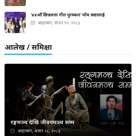
‘४४औँ छिन्नलता गीत पुरस्कार’ पाँच स्रष्टालाई
आइतबार, साउन १०, २०८३
आलेख / समिक्षा
रङ्गमञ्च देखि जीवनमञ्च सम्म
आइतबार, असार २८, २०८३