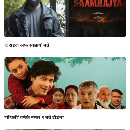
‘द राइज अफ साम्राज्य’ बन्ने
‘गौंथली’ वर्षकै नम्बर १ बन्ने दौडमा