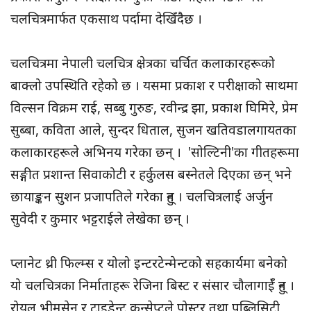
चलचित्रमार्फत एकसाथ पर्दामा देखिँदैछ ।
चलचित्रमा नेपाली चलचित्र क्षेत्रका चर्चित कलाकारहरूको
बाक्लो उपस्थिति रहेको छ । यसमा प्रकाश र परीक्षाको साथमा
विल्सन विक्रम राई, सब्बु गुरुङ, रवीन्द्र झा, प्रकाश घिमिरे, प्रेम
सुब्बा, कविता आले, सुन्दर धिताल, सुजन खतिवडालगायतका
कलाकारहरूले अभिनय गरेका छन् । 'सोल्टिनी'का गीतहरूमा
सङ्गीत प्रशान्त सिवाकोटी र हर्कुलस बस्नेतले दिएका छन् भने
छायाङ्कन सुशन प्रजापतिले गरेका हुन् । चलचित्रलाई अर्जुन
सुवेदी र कुमार भट्टराईले लेखेका छन् ।
प्लानेट थ्री फिल्म्स र योलो इन्टरटेन्मेन्टको सहकार्यमा बनेको
यो चलचित्रका निर्माताहरू रेजिना बिस्ट र संसार चौलागाईँ हुन् ।
रोयल भीमसेन र ट्राइडेन्ट कन्सेप्टले पोस्टर तथा पब्लिसिटी