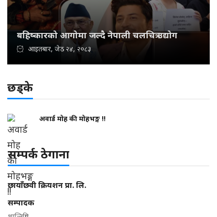
बहिष्कारको आगोमा जल्दै नेपाली चलचित्र उद्योग
आइतबार, जेठ २४, २०८३
छड्के
अवार्ड मोह की मोहभङ्ग !!
सम्पर्क ठेगाना
छायाँछवी क्रियशन प्रा. लि.
सम्पादक
शान्तिप्रिय