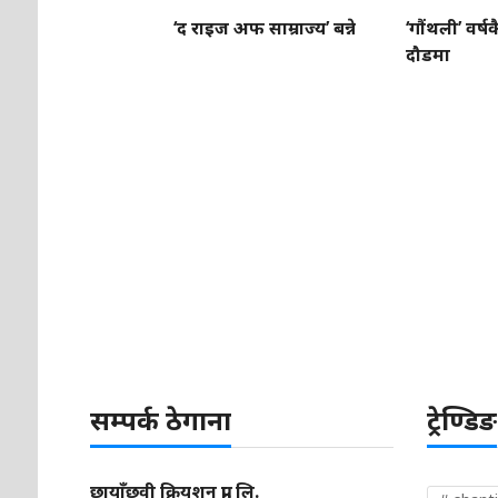
‘द राइज अफ साम्राज्य’ बन्ने
‘गौंथली’ वर्षक
दौडमा
सम्पर्क ठेगाना
ट्रेण्डिङ
छायाँछवी क्रियशन प्रा. लि.