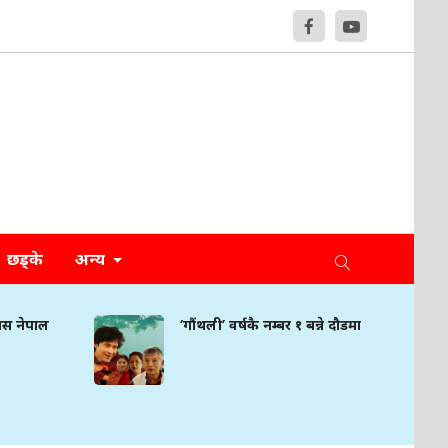
छड्के
अन्य
‘गौंथली’ वर्षकै नम्बर १ बन्ने दौडमा
नेपालम
इन्फ्लुए