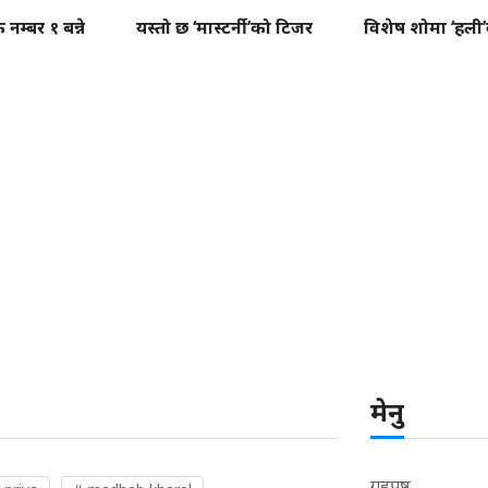
ै नम्बर १ बन्ने
यस्तो छ ‘मास्टर्नी’को टिजर
विशेष शोमा ‘हली’को
मेनु
गृहपृष्ठ