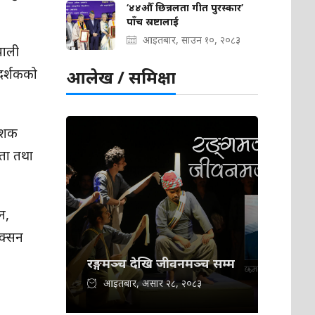
‘४४औँ छिन्नलता गीत पुरस्कार’
पाँच स्रष्टालाई
आइतबार, साउन १०, २०८३
पाली
दर्शकको
आलेख / समिक्षा
देशक
ाता तथा
न,
डक्सन
रङ्गमञ्च देखि जीवनमञ्च सम्म
आइतबार, असार २८, २०८३