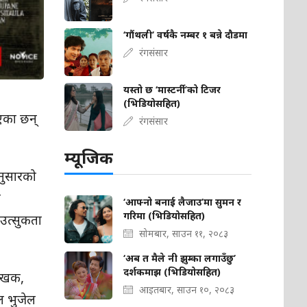
‘गौंथली’ वर्षकै नम्बर १ बन्ने दौडमा
रंगसंसार
यस्तो छ ‘मास्टर्नी’को टिजर
(भिडियोसहित)
एका छन्
रंगसंसार
म्यूजिक
अनुसारको
ी
‘आफ्नो बनाई लैजाउ’मा सुमन र
गरिमा (भिडियोसहित)
 उत्सुकता
सोमबार, साउन ११, २०८३
‘अब त मैले नी झुम्का लगाउँछु’
दर्शकमाझ (भिडियोसहित)
लेखक,
आइतबार, साउन १०, २०८३
ल भुजेल