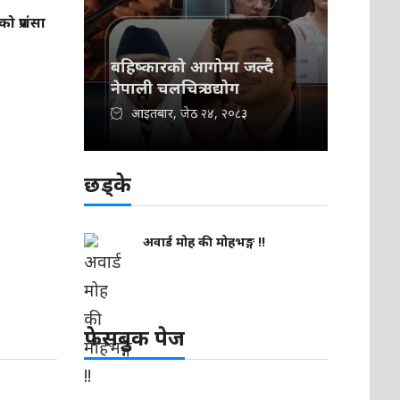
 प्रशंसा
बहिष्कारको आगोमा जल्दै
नेपाली चलचित्र उद्योग
आइतबार, जेठ २४, २०८३
छड्के
अवार्ड मोह की मोहभङ्ग !!
फेसबुक पेज