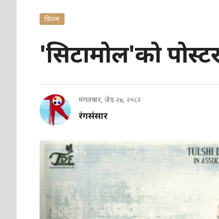
फिल्म
'सिटामोल'को पोस्ट
मंगलबार, जेठ २७, २०८२
रंगसंसार