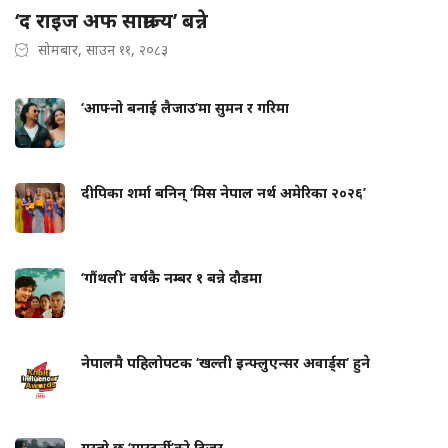
‘द राइज अफ साम्राज्य’ बन्ने
सोमबार, साउन ११, २०८३
‘आफ्नो बनाई लैजाउ’मा सुमन र गरिमा
दीपिका शर्मा बनिन् ‘मिस नेपाल नर्थ अमेरिका २०२६’
‘गौंथली’ वर्षकै नम्बर १ बन्ने दौडमा
नेपालमै पहिलोपटक ‘खल्ती इन्फ्लुएन्सर अवार्ड्स’ हुने
यस्तो छ ‘मास्टर्नी’को टिजर