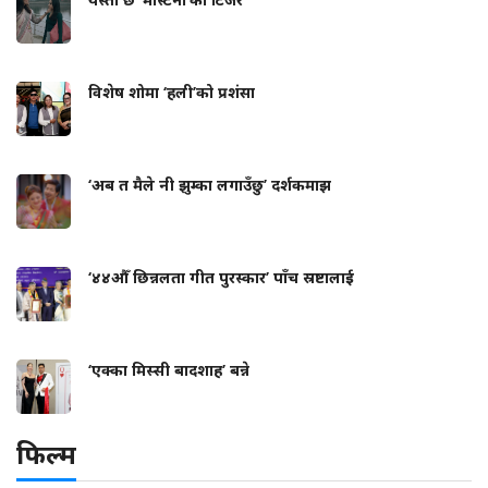
विशेष शोमा ‘हली’को प्रशंसा
‘अब त मैले नी झुम्का लगाउँछु’ दर्शकमाझ
‘४४औँ छिन्नलता गीत पुरस्कार’ पाँच स्रष्टालाई
‘एक्का मिस्सी बादशाह’ बन्ने
फिल्म