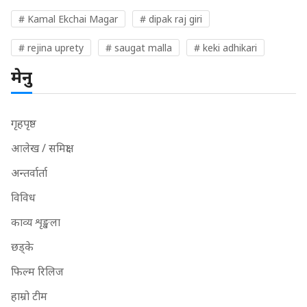
# Kamal Ekchai Magar
# dipak raj giri
# rejina uprety
# saugat malla
# keki adhikari
मेनु
गृहपृष्ठ
आलेख / समिक्षा
अन्तर्वार्ता
विविध
काव्य शृङ्खला
छड्के
फिल्म रिलिज
हाम्रो टीम