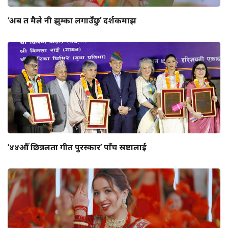
‘अब त मैले नी झुम्का लगाउँछु’ दर्शकमाझ
‘४४औँ छिन्नलता गीत पुरस्कार’ पाँच स्रष्टालाई