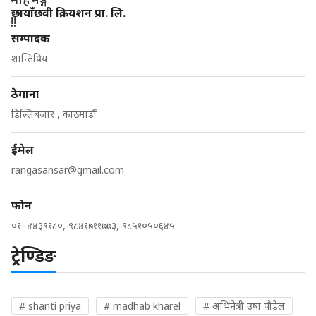
छायाँछवी क्रियशन प्रा. लि.
सम्पादक
शान्तिप्रिय
ठेगाना
डिल्लिबजार , काठमाडौं
ईमेल
rangasansar@gmail.com
फोन
०१–४४३९१८०, ९८४१७११७७३, ९८५१०५०६४५
ट्रेण्डिङ
# shanti priya
# madhab kharel
# अभिनेत्री उषा पौडेल