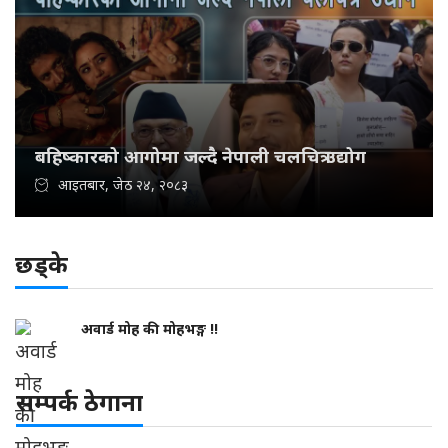
बहिष्कारको आगोमा जल्दै नेपाली चलचित्र उद्योग
आइतबार, जेठ २४, २०८३
छड्के
अवार्ड मोह की मोहभङ्ग !!
सम्पर्क ठेगाना