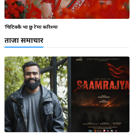
‘चिटिक्कै भा छु रे’मा करिश्मा
ताजा समाचार