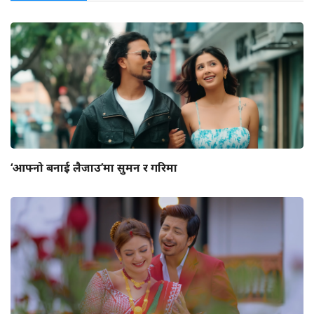
‘आफ्नो बनाई लैजाउ’मा सुमन र गरिमा