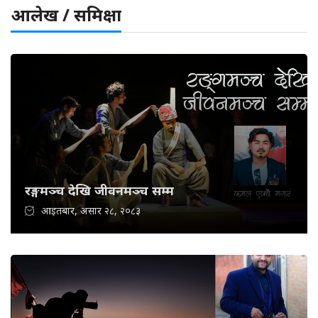
आलेख / समिक्षा
रङ्गमञ्च देखि जीवनमञ्च सम्म
आइतबार, असार २८, २०८३