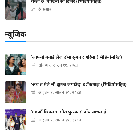
यस्तो छ ‘मास्टर्नी’को टिजर (भिडियोसहित)
रंगसंसार
म्यूजिक
‘आफ्नो बनाई लैजाउ’मा सुमन र गरिमा (भिडियोसहित)
सोमबार, साउन ११, २०८३
‘अब त मैले नी झुम्का लगाउँछु’ दर्शकमाझ (भिडियोसहित)
आइतबार, साउन १०, २०८३
‘४४औँ छिन्नलता गीत पुरस्कार’ पाँच स्रष्टालाई
आइतबार, साउन १०, २०८३