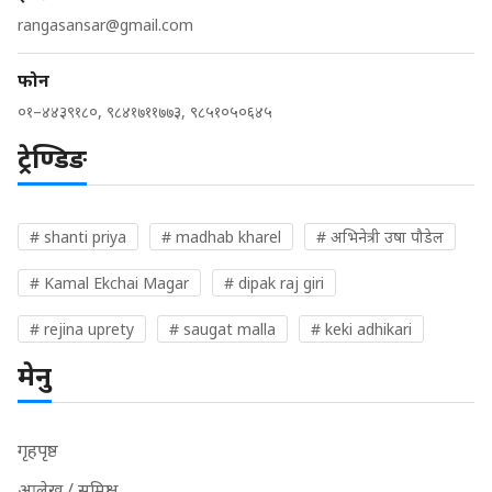
rangasansar@gmail.com
फोन
०१–४४३९१८०, ९८४१७११७७३, ९८५१०५०६४५
ट्रेण्डिङ
# shanti priya
# madhab kharel
# अभिनेत्री उषा पौडेल
# Kamal Ekchai Magar
# dipak raj giri
# rejina uprety
# saugat malla
# keki adhikari
मेनु
गृहपृष्ठ
आलेख / समिक्षा