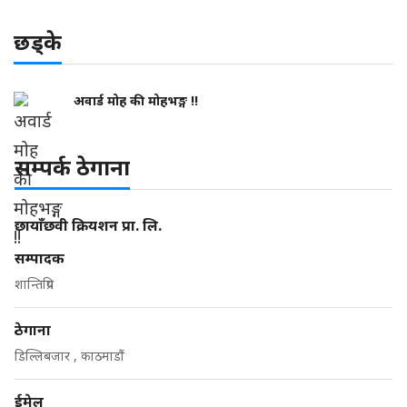
छड्के
अवार्ड मोह की मोहभङ्ग !!
सम्पर्क ठेगाना
छायाँछवी क्रियशन प्रा. लि.
सम्पादक
शान्तिप्रिय
ठेगाना
डिल्लिबजार , काठमाडौं
ईमेल