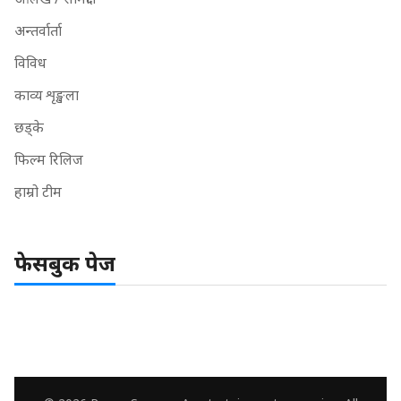
अन्तर्वार्ता
विविध
काव्य शृङ्खला
छड्के
फिल्म रिलिज
हाम्रो टीम
फेसबुक पेज