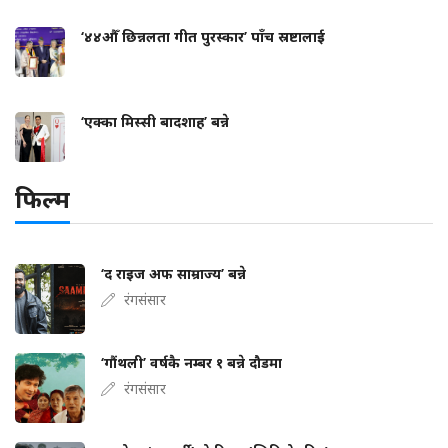
‘४४औँ छिन्नलता गीत पुरस्कार’ पाँच स्रष्टालाई
‘एक्का मिस्सी बादशाह’ बन्ने
फिल्म
‘द राइज अफ साम्राज्य’ बन्ने
रंगसंसार
‘गौंथली’ वर्षकै नम्बर १ बन्ने दौडमा
रंगसंसार