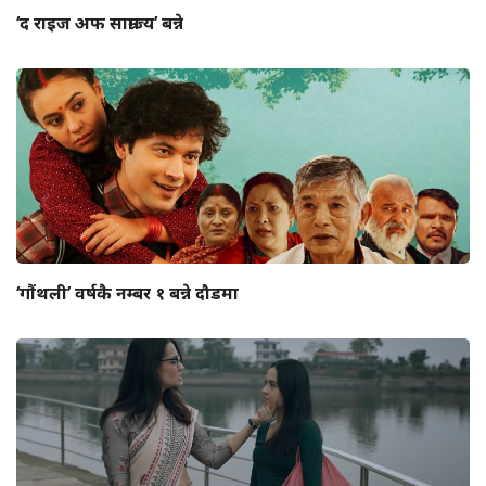
‘द राइज अफ साम्राज्य’ बन्ने
‘गौंथली’ वर्षकै नम्बर १ बन्ने दौडमा