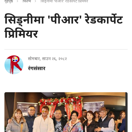
गृहपृष्ठ
फिल्म
सिड्नीमा 'पीआर' रेडकार्पेट प्रिमियर
सिड्नीमा 'पीआर' रेडकार्पेट
प्रिमियर
सोमबार, साउन २६, २०८२
रंगसंसार