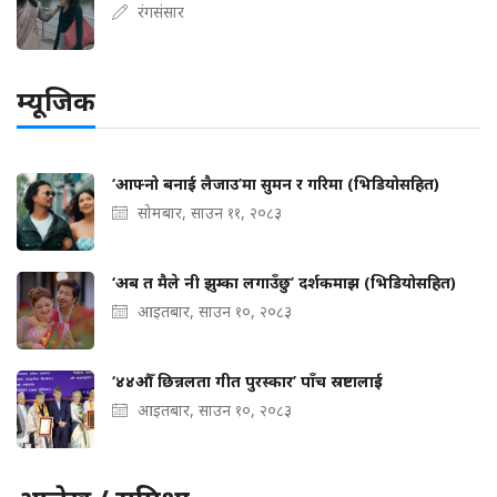
रंगसंसार
म्यूजिक
‘आफ्नो बनाई लैजाउ’मा सुमन र गरिमा (भिडियोसहित)
सोमबार, साउन ११, २०८३
‘अब त मैले नी झुम्का लगाउँछु’ दर्शकमाझ (भिडियोसहित)
आइतबार, साउन १०, २०८३
‘४४औँ छिन्नलता गीत पुरस्कार’ पाँच स्रष्टालाई
आइतबार, साउन १०, २०८३