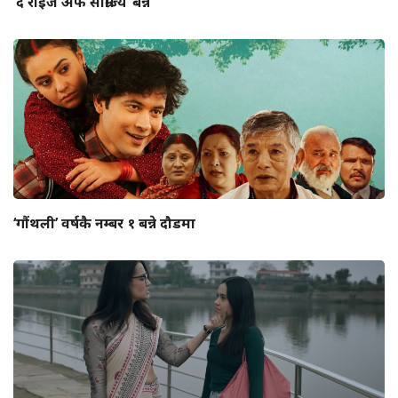
‘द राइज अफ साम्राज्य’ बन्ने
‘गौंथली’ वर्षकै नम्बर १ बन्ने दौडमा