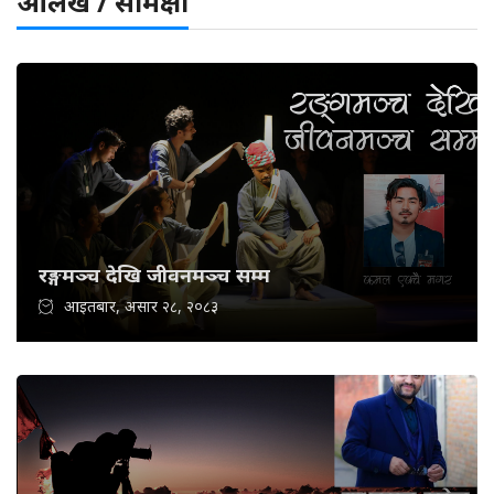
आलेख / समिक्षा
रङ्गमञ्च देखि जीवनमञ्च सम्म
आइतबार, असार २८, २०८३