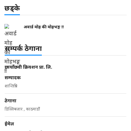
छड्के
अवार्ड मोह की मोहभङ्ग !!
सम्पर्क ठेगाना
छायाँछवी क्रियशन प्रा. लि.
सम्पादक
शान्तिप्रिय
ठेगाना
डिल्लिबजार , काठमाडौं
ईमेल