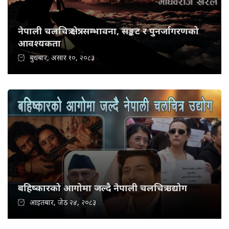
नेपाली चलचित्र क्षेत्र: सम्भावना, सङ्कट र पुनर्जागरणको
आवश्यकता
बुधबार, असार १०, २०८३
बहिष्कारको आगोमा जल्दै नेपाली चलचित्र उद्योग
आइतबार, जेठ २४, २०८३