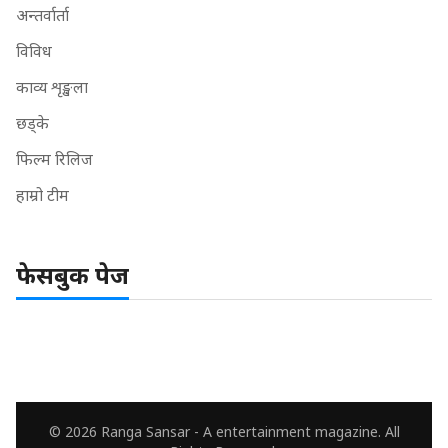
अन्तर्वार्ता
विविध
काव्य शृङ्खला
छड्के
फिल्म रिलिज
हाम्रो टीम
फेसबुक पेज
© 2026 Ranga Sansar - A entertainment magazine. All