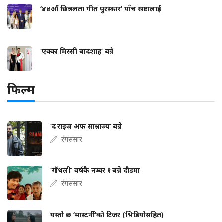
‘४४औँ छिन्नलता गीत पुरस्कार’ पाँच स्रष्टालाई
‘एक्का मिस्सी बादशाह’ बन्ने
फिल्म
‘द राइज अफ साम्राज्य’ बन्ने
रंगसंसार
‘गौंथली’ वर्षकै नम्बर १ बन्ने दौडमा
रंगसंसार
यस्तो छ ‘मास्टर्नी’को टिजर (भिडियोसहित)