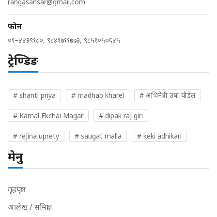
rangasansar@gmail.com
फोन
०१–४४३९१८०, ९८४१७११७७३, ९८५१०५०६४५
ट्रेण्डिङ
# shanti priya
# madhab kharel
# अभिनेत्री उषा पौडेल
# Kamal Ekchai Magar
# dipak raj giri
# rejina uprety
# saugat malla
# keki adhikari
मेनु
गृहपृष्ठ
आलेख / समिक्षा