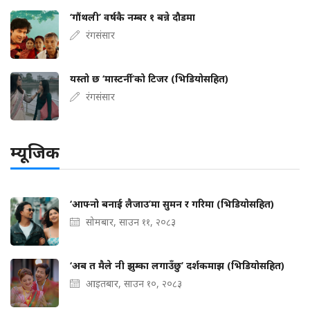
‘गौंथली’ वर्षकै नम्बर १ बन्ने दौडमा
रंगसंसार
यस्तो छ ‘मास्टर्नी’को टिजर (भिडियोसहित)
रंगसंसार
म्यूजिक
‘आफ्नो बनाई लैजाउ’मा सुमन र गरिमा (भिडियोसहित)
सोमबार, साउन ११, २०८३
‘अब त मैले नी झुम्का लगाउँछु’ दर्शकमाझ (भिडियोसहित)
आइतबार, साउन १०, २०८३