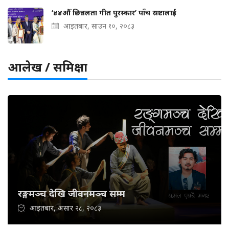
‘४४औँ छिन्नलता गीत पुरस्कार’ पाँच स्रष्टालाई
आइतबार, साउन १०, २०८३
आलेख / समिक्षा
रङ्गमञ्च देखि जीवनमञ्च सम्म
आइतबार, असार २८, २०८३