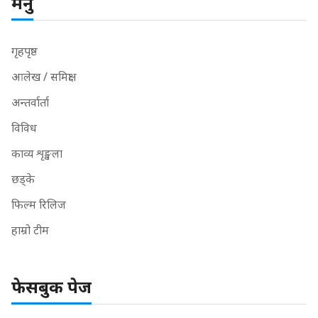
मेनु
गृहपृष्ठ
आलेख / समिक्षा
अन्तर्वार्ता
विविध
काव्य शृङ्खला
छड्के
फिल्म रिलिज
हाम्रो टीम
फेसबुक पेज