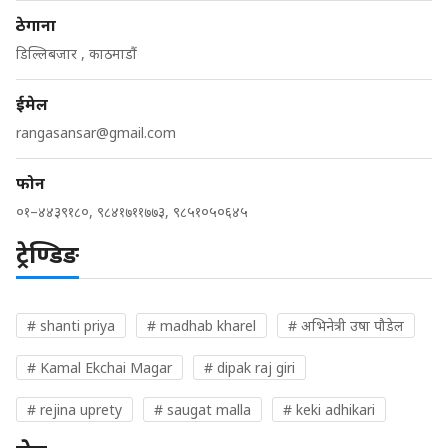
ठेगाना
डिल्लिबजार , काठमाडौं
ईमेल
rangasansar@gmail.com
फोन
०१–४४३९१८०, ९८४१७११७७३, ९८५१०५०६४५
ट्रेण्डिङ
# shanti priya
# madhab kharel
# अभिनेत्री उषा पौडेल
# Kamal Ekchai Magar
# dipak raj giri
# rejina uprety
# saugat malla
# keki adhikari