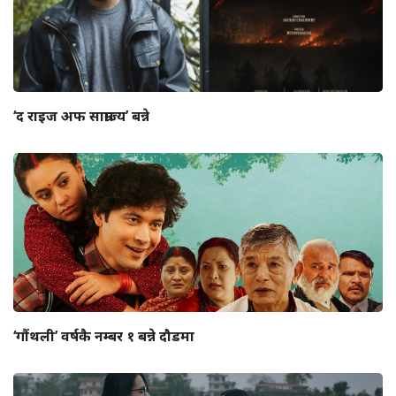
‘द राइज अफ साम्राज्य’ बन्ने
‘गौंथली’ वर्षकै नम्बर १ बन्ने दौडमा