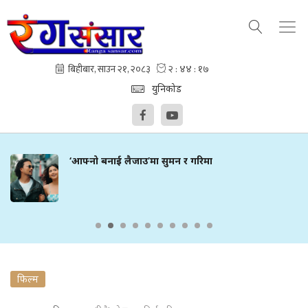
युनिकोड
‘आफ्नो बनाई लैजाउ’मा सुमन र गरिमा
फिल्म