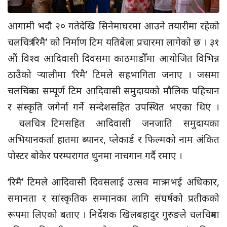
आगामी भदौ २० गतेदेखि सिनेमाघरमा आउने तयारीमा रहेको
चलचित्र ‘रिमै’ को निर्माण टिम यतिबेला प्रचारमा लागेको छ । ३१
औं विश्व आदिवासी दिवसमा काठमाडौँमा आयोजित विभिन्न
ठाउँको र्‍यालीमा ‘रिमै’ टिमले सहभागिता जनाए । जसमा
चलचित्रका सम्पूर्ण टिम आदिवासी समुदायको मौलिक पहिचान
र संस्कृति जगेर्ना गर्ने सन्देशसहित उपस्थित भएका थिए ।
चलचित्र टिमसहित आदिवासी जनजाति समुदायका
अभियानकर्ता हातमा ब्यानर, प्लेकार्ड र फिल्मको नाम अंकित
पोस्टर बोकेर परम्परागत धुनमा नाचगान गर्दै रमाए ।
‘रिमै’ टिमले आदिवासी दिवसलाई उत्सव मात्र नभई अधिकार,
समानता र सांस्कृतिक सम्मानका लागि संघर्षको प्रतीकको
रूपमा लिएको बताए । निर्देशक खिलबहादुर गुरुङले चलचित्रमा