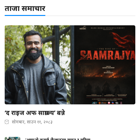
ताजा समाचार
‘द राइज अफ साम्राज्य’ बन्ने
सोमबार, साउन ११, २०८३
‘आफ्नो बनाई लैजाउ’मा सुमन र गरिमा