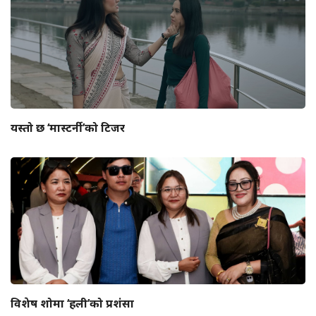
यस्तो छ ‘मास्टर्नी’को टिजर
विशेष शोमा ‘हली’को प्रशंसा