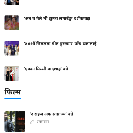
‘अब त मैले नी झुम्का लगाउँछु’ दर्शकमाझ
‘४४औँ छिन्नलता गीत पुरस्कार’ पाँच स्रष्टालाई
‘एक्का मिस्सी बादशाह’ बन्ने
फिल्म
‘द राइज अफ साम्राज्य’ बन्ने
रंगसंसार