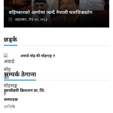
बहिष्कारको आगोमा जल्दै नेपाली चलचित्र उद्योग
आइतबार, जेठ २४, २०८३
छड्के
अवार्ड मोह की मोहभङ्ग !!
सम्पर्क ठेगाना
छायाँछवी क्रियशन प्रा. लि.
सम्पादक
शान्तिप्रिय