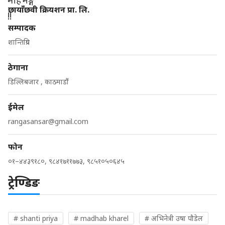
छायाँछवी क्रियशन प्रा. लि.
सम्पादक
शान्तिप्रिय
ठेगाना
डिल्लिबजार , काठमाडौं
ईमेल
rangasansar@gmail.com
फोन
०१–४४३९१८०, ९८४१७११७७३, ९८५१०५०६४५
ट्रेण्डिङ
# shanti priya
# madhab kharel
# अभिनेत्री उषा पौडेल