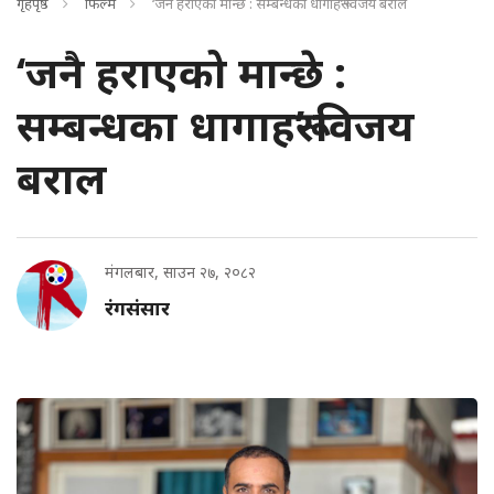
गृहपृष्ठ
फिल्म
‘जनै हराएको मान्छे : सम्बन्धका धागाहरू’ विजय बराल
‘जनै हराएको मान्छे :
सम्बन्धका धागाहरू’ विजय
बराल
मंगलबार, साउन २७, २०८२
रंगसंसार