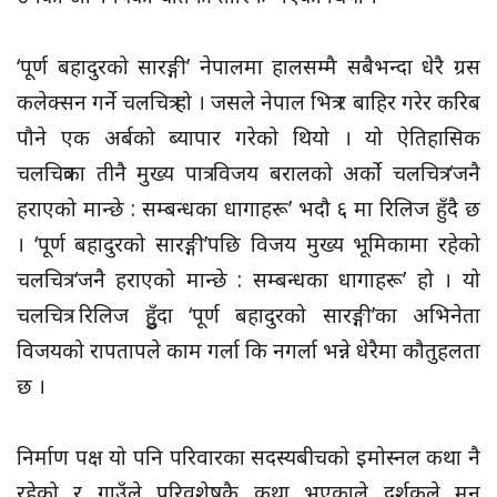
‘पूर्ण बहादुरको सारङ्गी’ नेपालमा हालसम्मै सबैभन्दा धेरै ग्रस
कलेक्सन गर्ने चलचित्र हो । जसले नेपाल भित्र र बाहिर गरेर करिब
पौने एक अर्बको ब्यापार गरेको थियो । यो ऐतिहासिक
चलचित्रका तीनै मुख्य पात्र विजय बरालको अर्को चलचित्र ‘जनै
हराएको मान्छे : सम्बन्धका धागाहरू’ भदौ ६ मा रिलिज हुँदै छ
। ‘पूर्ण बहादुरको सारङ्गी’पछि विजय मुख्य भूमिकामा रहेको
चलचित्र ‘जनै हराएको मान्छे : सम्बन्धका धागाहरू’ हो । यो
चलचित्र रिलिज हुुँदा ‘पूर्ण बहादुरको सारङ्गी’का अभिनेता
विजयको रापतापले काम गर्ला कि नगर्ला भन्ने धेरैमा कौतुहलता
छ ।
निर्माण पक्ष यो पनि परिवारका सदस्यबीचको इमोस्नल कथा नै
रहेको र गाउँले परिवशेषकै कथा भएकाले दर्शकले मन