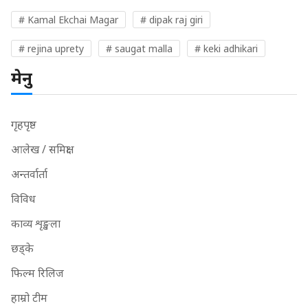
# Kamal Ekchai Magar
# dipak raj giri
# rejina uprety
# saugat malla
# keki adhikari
मेनु
गृहपृष्ठ
आलेख / समिक्षा
अन्तर्वार्ता
विविध
काव्य शृङ्खला
छड्के
फिल्म रिलिज
हाम्रो टीम