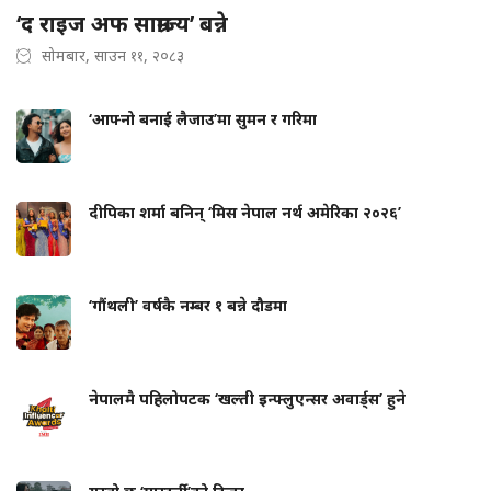
‘द राइज अफ साम्राज्य’ बन्ने
सोमबार, साउन ११, २०८३
‘आफ्नो बनाई लैजाउ’मा सुमन र गरिमा
दीपिका शर्मा बनिन् ‘मिस नेपाल नर्थ अमेरिका २०२६’
‘गौंथली’ वर्षकै नम्बर १ बन्ने दौडमा
नेपालमै पहिलोपटक ‘खल्ती इन्फ्लुएन्सर अवार्ड्स’ हुने