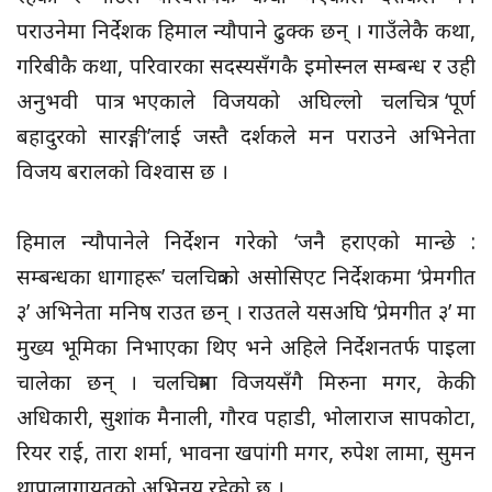
पराउनेमा निर्देशक हिमाल न्यौपाने ढुक्क छन् । गाउँलेकै कथा,
गरिबीकै कथा, परिवारका सदस्यसँगकै इमोस्नल सम्बन्ध र उही
अनुभवी पात्र भएकाले विजयको अघिल्लो चलचित्र ‘पूर्ण
बहादुरको सारङ्गी’लाई जस्तै दर्शकले मन पराउने अभिनेता
विजय बरालको विश्वास छ ।
हिमाल न्यौपानेले निर्देशन गरेको ‘जनै हराएको मान्छे :
सम्बन्धका धागाहरू’ चलचित्रको असोसिएट निर्देशकमा ‘प्रेमगीत
३’ अभिनेता मनिष राउत छन् । राउतले यसअघि ‘प्रेमगीत ३’ मा
मुख्य भूमिका निभाएका थिए भने अहिले निर्देशनतर्फ पाइला
चालेका छन् । चलचित्रमा विजयसँगै मिरुना मगर, केकी
अधिकारी, सुशांक मैनाली, गौरव पहाडी, भोलाराज सापकोटा,
रियर राई, तारा शर्मा, भावना खपांगी मगर, रुपेश लामा, सुमन
थापालागायतको अभिनय रहेको छ ।