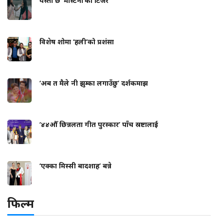
यस्तो छ ‘मास्टर्नी’को टिजर
विशेष शोमा ‘हली’को प्रशंसा
‘अब त मैले नी झुम्का लगाउँछु’ दर्शकमाझ
‘४४औँ छिन्नलता गीत पुरस्कार’ पाँच स्रष्टालाई
‘एक्का मिस्सी बादशाह’ बन्ने
फिल्म