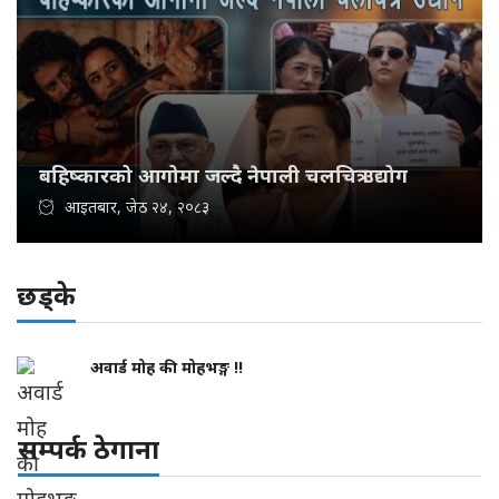
बहिष्कारको आगोमा जल्दै नेपाली चलचित्र उद्योग
आइतबार, जेठ २४, २०८३
छड्के
अवार्ड मोह की मोहभङ्ग !!
सम्पर्क ठेगाना