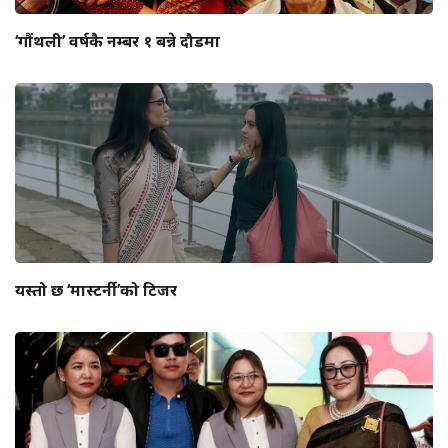
‘गौंथली’ वर्षकै नम्बर १ बन्ने दौडमा
यस्तो छ ‘मास्टर्नी’को टिजर