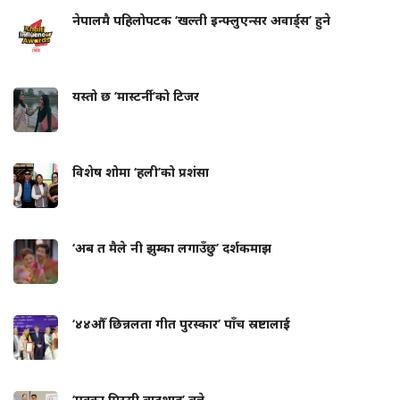
नेपालमै पहिलोपटक ‘खल्ती इन्फ्लुएन्सर अवार्ड्स’ हुने
यस्तो छ ‘मास्टर्नी’को टिजर
विशेष शोमा ‘हली’को प्रशंसा
‘अब त मैले नी झुम्का लगाउँछु’ दर्शकमाझ
‘४४औँ छिन्नलता गीत पुरस्कार’ पाँच स्रष्टालाई
‘एक्का मिस्सी बादशाह’ बन्ने