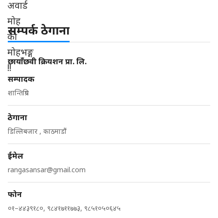
सम्पर्क ठेगाना
छायाँछवी क्रियशन प्रा. लि.
सम्पादक
शान्तिप्रिय
ठेगाना
डिल्लिबजार , काठमाडौं
ईमेल
rangasansar@gmail.com
फोन
०१–४४३९१८०, ९८४१७११७७३, ९८५१०५०६४५