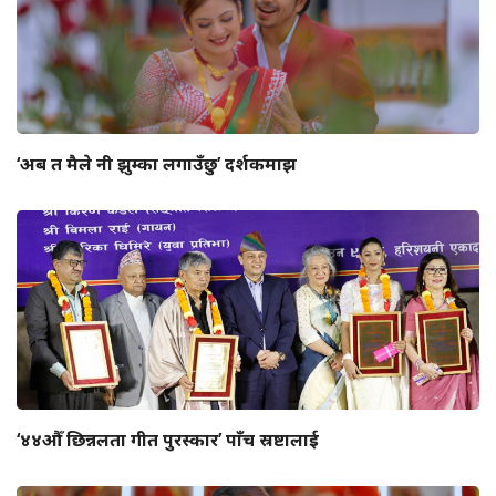
‘अब त मैले नी झुम्का लगाउँछु’ दर्शकमाझ
‘४४औँ छिन्नलता गीत पुरस्कार’ पाँच स्रष्टालाई