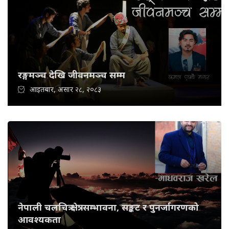
रङ्गमञ्च देखि जीवनमञ्च सम्म
आइतबार, असार २८, २०८३
नेपाली चलचित्र क्षेत्र: सम्भावना, सङ्कट र पुनर्जागरणको
आवश्यकता