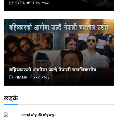
बुधबार, असार १०, २०८३
बहिष्कारको आगोमा जल्दै नेपाली चलचित्र उद्योग
आइतबार, जेठ २४, २०८३
छड्के
अवार्ड मोह की मोहभङ्ग !!