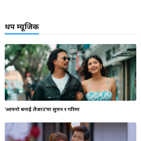
थप म्यूजिक
‘आफ्नो बनाई लैजाउ’मा सुमन र गरिमा