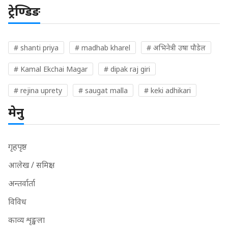
ट्रेण्डिङ
# shanti priya
# madhab kharel
# अभिनेत्री उषा पौडेल
# Kamal Ekchai Magar
# dipak raj giri
# rejina uprety
# saugat malla
# keki adhikari
मेनु
गृहपृष्ठ
आलेख / समिक्षा
अन्तर्वार्ता
विविध
काव्य शृङ्खला