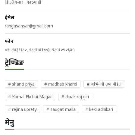
डिल्लिबजार , काठमाडौं
ईमेल
rangasansar@gmail.com
फोन
०१–४४३९१८०, ९८४१७११७७३, ९८५१०५०६४५
ट्रेण्डिङ
# shanti priya
# madhab kharel
# अभिनेत्री उषा पौडेल
# Kamal Ekchai Magar
# dipak raj giri
# rejina uprety
# saugat malla
# keki adhikari
मेनु