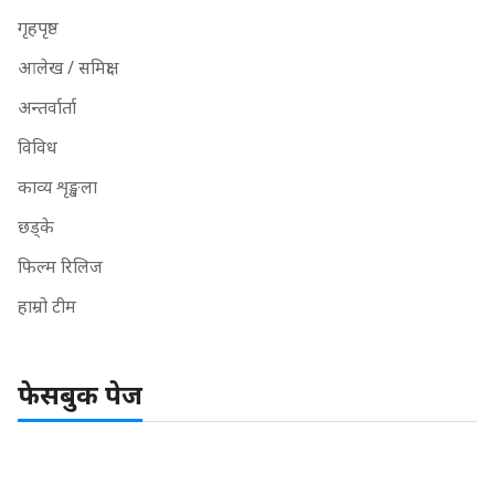
गृहपृष्ठ
आलेख / समिक्षा
अन्तर्वार्ता
विविध
काव्य शृङ्खला
छड्के
फिल्म रिलिज
हाम्रो टीम
फेसबुक पेज