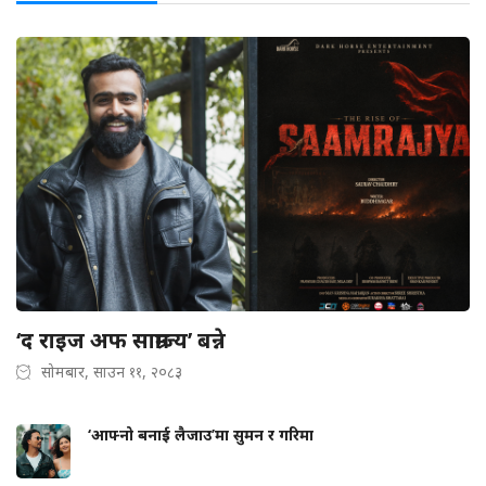
‘द राइज अफ साम्राज्य’ बन्ने
सोमबार, साउन ११, २०८३
‘आफ्नो बनाई लैजाउ’मा सुमन र गरिमा