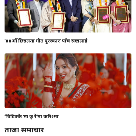
‘४४औँ छिन्नलता गीत पुरस्कार’ पाँच स्रष्टालाई
‘चिटिक्कै भा छु रे’मा करिश्मा
ताजा समाचार