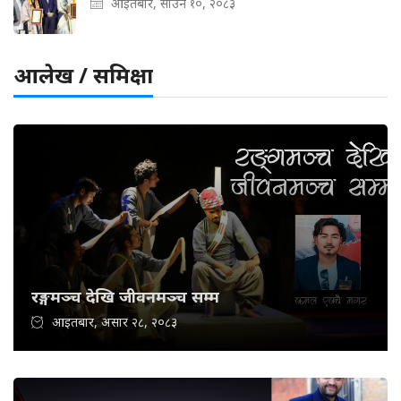
आइतबार, साउन १०, २०८३
आलेख / समिक्षा
रङ्गमञ्च देखि जीवनमञ्च सम्म
आइतबार, असार २८, २०८३