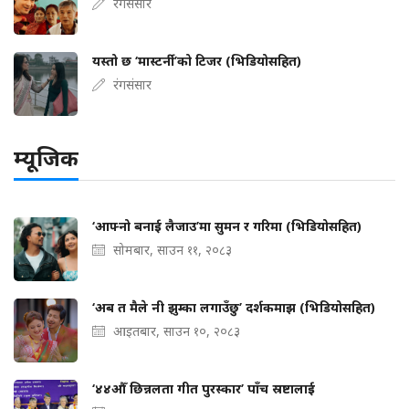
रंगसंसार
यस्तो छ ‘मास्टर्नी’को टिजर (भिडियोसहित)
रंगसंसार
म्यूजिक
‘आफ्नो बनाई लैजाउ’मा सुमन र गरिमा (भिडियोसहित)
सोमबार, साउन ११, २०८३
‘अब त मैले नी झुम्का लगाउँछु’ दर्शकमाझ (भिडियोसहित)
आइतबार, साउन १०, २०८३
‘४४औँ छिन्नलता गीत पुरस्कार’ पाँच स्रष्टालाई