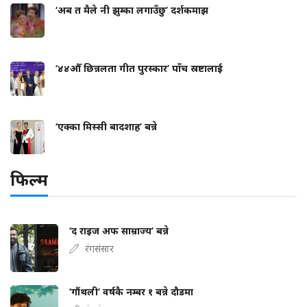
‘अब त मैले नी झुम्का लगाउँछु’ दर्शकमाझ
‘४४औँ छिन्नलता गीत पुरस्कार’ पाँच स्रष्टालाई
‘एक्का मिस्सी बादशाह’ बन्ने
फिल्म
‘द राइज अफ साम्राज्य’ बन्ने
रंगसंसार
‘गौंथली’ वर्षकै नम्बर १ बन्ने दौडमा