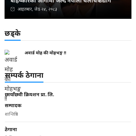
बहिष्कारको आगोमा जल्दै नेपाली चलचित्र उद्योग
आइतबार, जेठ २४, २०८३
छड्के
अवार्ड मोह की मोहभङ्ग !!
सम्पर्क ठेगाना
छायाँछवी क्रियशन प्रा. लि.
सम्पादक
शान्तिप्रिय
ठेगाना