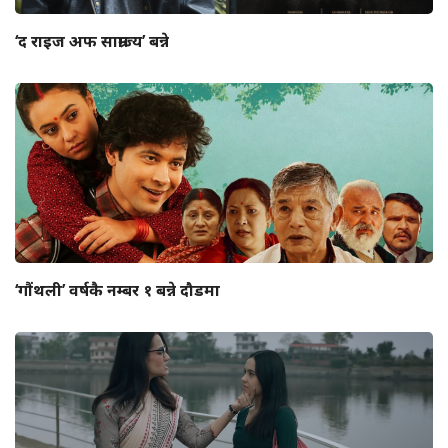
‘द राइज अफ साम्राज्य’ बन्ने
‘गौंथली’ वर्षकै नम्बर १ बन्ने दौडमा