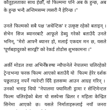
कौतुहलताका साथ हेर्छौँ, यो फिल्ममा पनि अब के हुन्छ, अब
के हुन्छ भन्दै अन्तिमसम्म त्यसरी नै हेरिन्छ ।"
उनले फिल्मको सबै पक्ष ‘अथेन्टिक’ र उत्कृष्ट रहेको बताइन् ।
सेभेन सिज ब्यानरबाटै आफूले डेब्यु गरेको बताउँदै उनले
भनिन्, "मेरो आफ्नै ब्यानर हो, मलाई एकदम मन छ, यसले
‘पूर्णबहादुरको सारङ्गी’ को रेकर्ड तोडोस शुभकामना ।"
अर्की मोडल तथा अभिनेत्री रुषा न्यौपानेले नेपालमा चलिरहेको
ट्रेन्डभन्दा फरक फिल्म आएको बताउँदै यो फिल्म हेरेर दर्शक
पछुताउनु नपर्ने ग्यारेन्टी दिँदै हलसम्म आउन आग्रह गरिन् ।
उनको भनाइ थियो "नेपालमा फ्यामिली ड्रामा र सेन्टिमेन्टल
फिल्म चलिरहेको बेला यो सस्पेन्स थ्रिलर र महिला केन्द्रित
सिनेमा आएको छ। यसले निर्माताहरूलाई नयाँ जनरा