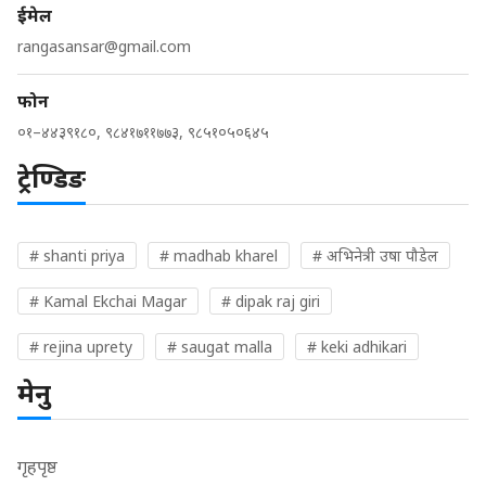
ईमेल
rangasansar@gmail.com
फोन
०१–४४३९१८०, ९८४१७११७७३, ९८५१०५०६४५
ट्रेण्डिङ
# shanti priya
# madhab kharel
# अभिनेत्री उषा पौडेल
# Kamal Ekchai Magar
# dipak raj giri
# rejina uprety
# saugat malla
# keki adhikari
मेनु
गृहपृष्ठ