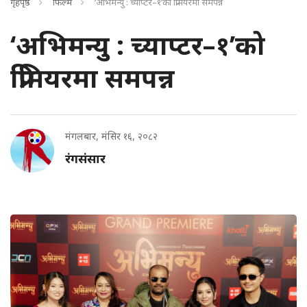
गृहपृष्ठ
फिल्म
‘अभिमन्यु : च्याप्टर–१’को प्रिमियरमा समपन्न
‘अभिमन्यु : च्याप्टर–१’को
प्रिमियरमा समपन्न
मंगलबार, मंसिर १६, २०८२
रंगसंसार