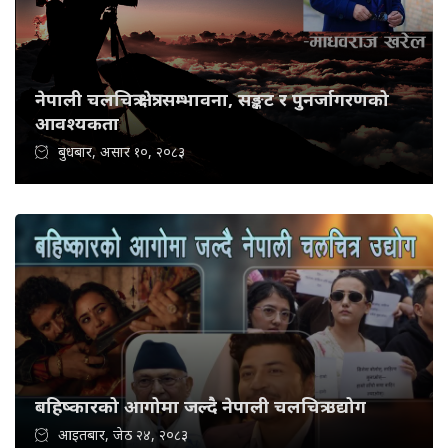
नेपाली चलचित्र क्षेत्र: सम्भावना, सङ्कट र पुनर्जागरणको
आवश्यकता
बुधबार, असार १०, २०८३
बहिष्कारको आगोमा जल्दै नेपाली चलचित्र उद्योग
आइतबार, जेठ २४, २०८३