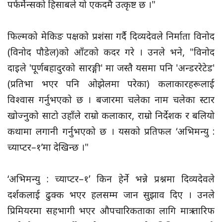
पर्फर्मेन्सको हिसाबले यो एकदमै उत्कृष्ट छ ।"
फिल्मको मेकिङ पक्षको प्रशंसा गर्दै दिव्यदेवले निर्माता विनोद
(विनोद पौडेल)को आँटको कदर गरे । उनले भने, "विनोद
दाइले 'पूर्णबहादुरको सारङ्गी' मा जस्तै यसमा पनि 'अन्डररेटेड'
(प्रतिभा भएर पनि ओझेलमा परेका) कलाकारहरूलाई
विश्वास गर्नुभएको छ । बजारमा चलेका नाम चलेका स्टार
खोज्नुको साटो उहाँले राम्रो कलाकार, राम्रो निर्देशक र बलियो
कथामा लगानी गर्नुभएको छ । यसको प्रतिफल ‘अभिमन्यु :
च्याप्टर–१’मा देखिन्छ ।"
‘अभिमन्यु : च्याप्टर–१’ किन हेर्ने भन्ने प्रश्नमा दिव्यदेवले
दर्शकलाई ढुक्क भएर हलसम्म जान सुझाव दिए । उनले
प्रिमियरमा सहभागी भएर औपचारिकताका लागि मात्र तारिफ