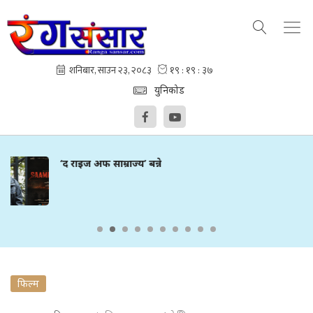
युनिकोड
‘आफ्नो बनाई लैजाउ’मा सुमन र
फिल्म