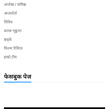
आलेख / समिक्षा
अन्तर्वार्ता
विविध
काव्य शृङ्खला
छड्के
फिल्म रिलिज
हाम्रो टीम
फेसबुक पेज