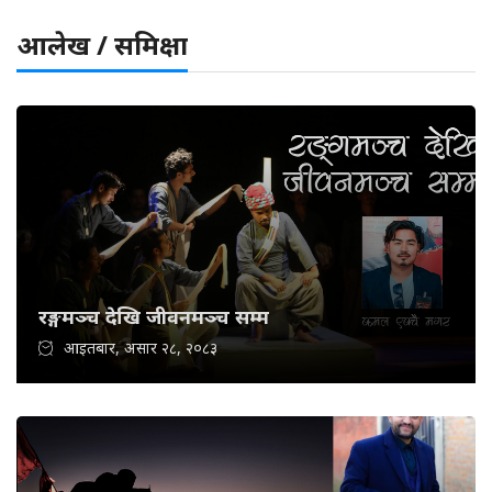
आलेख / समिक्षा
रङ्गमञ्च देखि जीवनमञ्च सम्म
आइतबार, असार २८, २०८३