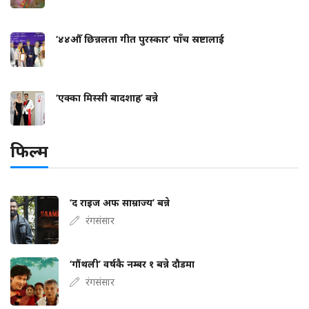
‘४४औँ छिन्नलता गीत पुरस्कार’ पाँच स्रष्टालाई
‘एक्का मिस्सी बादशाह’ बन्ने
फिल्म
‘द राइज अफ साम्राज्य’ बन्ने
रंगसंसार
‘गौंथली’ वर्षकै नम्बर १ बन्ने दौडमा
रंगसंसार