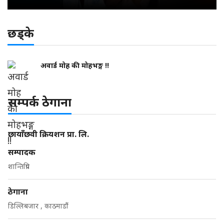
छड्के
अवार्ड मोह की मोहभङ्ग !!
सम्पर्क ठेगाना
छायाँछवी क्रियशन प्रा. लि.
सम्पादक
शान्तिप्रिय
ठेगाना
डिल्लिबजार , काठमाडौं