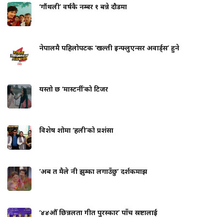
‘गौंथली’ वर्षकै नम्बर १ बन्ने दौडमा
नेपालमै पहिलोपटक ‘खल्ती इन्फ्लुएन्सर अवार्ड्स’ हुने
यस्तो छ ‘मास्टर्नी’को टिजर
विशेष शोमा ‘हली’को प्रशंसा
‘अब त मैले नी झुम्का लगाउँछु’ दर्शकमाझ
‘४४औँ छिन्नलता गीत पुरस्कार’ पाँच स्रष्टालाई