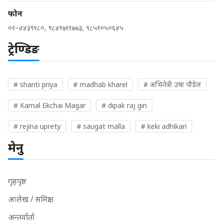
फोन
०१–४४३९१८०, ९८४१७११७७३, ९८५१०५०६४५
ट्रेण्डिङ
# shanti priya
# madhab kharel
# अभिनेत्री उषा पौडेल
# Kamal Ekchai Magar
# dipak raj giri
# rejina uprety
# saugat malla
# keki adhikari
मेनु
गृहपृष्ठ
आलेख / समिक्षा
अन्तर्वार्ता