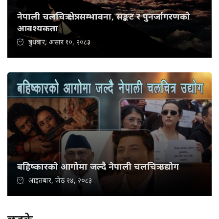
नेपाली चलचित्र क्षेत्र: सम्भावना, सङ्कट र पुनर्जागरणको
आवश्यकता
बुधबार, असार १०, २०८३
बहिष्कारको आगोमा जल्दै नेपाली चलचित्र उद्योग
आइतबार, जेठ २४, २०८३
छड्के