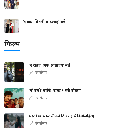
‘एक्का मिस्सी बादशाह’ बन्ने
फिल्म
‘द राइज अफ साम्राज्य’ बन्ने
रंगसंसार
‘गौंथली’ वर्षकै नम्बर १ बन्ने दौडमा
रंगसंसार
यस्तो छ ‘मास्टर्नी’को टिजर (भिडियोसहित)
रंगसंसार