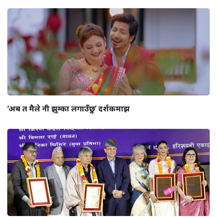
‘अब त मैले नी झुम्का लगाउँछु’ दर्शकमाझ