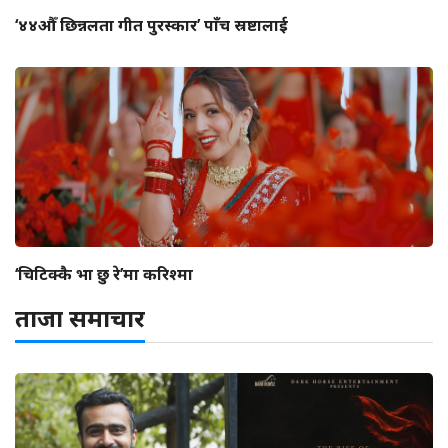
‘४४औँ छिन्नलता गीत पुरस्कार’ पाँच स्रष्टालाई
‘चिटिक्कै भा छु रे’मा करिश्मा
ताजा समाचार