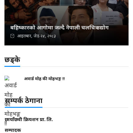
बहिष्कारको आगोमा जल्दै नेपाली चलचित्र उद्योग
आइतबार, जेठ २४, २०८३
छड्के
अवार्ड मोह की मोहभङ्ग !!
सम्पर्क ठेगाना
छायाँछवी क्रियशन प्रा. लि.
सम्पादक