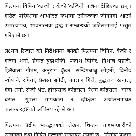
फिल्ममा विपिन ‘काजी’ र केकी ‘कजिनी’ पात्रमा देखिएका छन् ।
गाउँले परिवेशमा आधारित कथामा उनीहरूको जीवनमा आउने
उतारचढाव, भावनात्मक द्वन्द्व र सम्बन्धको जटिलतालाई प्रस्तुत
गरिएको छ ।
लक्ष्मण रिजाल को निर्देशनमा बनेको फिल्ममा विपिन, केकी र
गरिमा शर्मा, हेमन्त बुढाथोकी, प्रकाश घिमिरे, विशाल पहारी,
हिउँवाला गौतम, अनुराग कुँवर, सन्दिपबाबु लोहनी, विनोद
न्यौपाने, रमिता, प्रशंसा सुवेदी, नवराज गिरी, बुद्धराज खनाल,
गंगा शर्मा, रोजी श्रेष्ठ, हरिप्रसाद कोइराला, रेशम कोइराला, आरव
बराल, सुपला सापकोटा र दीक्षिता अर्याललगायत
कलाकारहरूको अभिनय रहेको छ ।
फिल्ममा प्रदीप भारद्धाजको लेखन, चिन्तन राजभण्डारीको
छायांकन तथा विपिन मल्लको सम्पादन रहेको छ । निर्माण पक्षमा