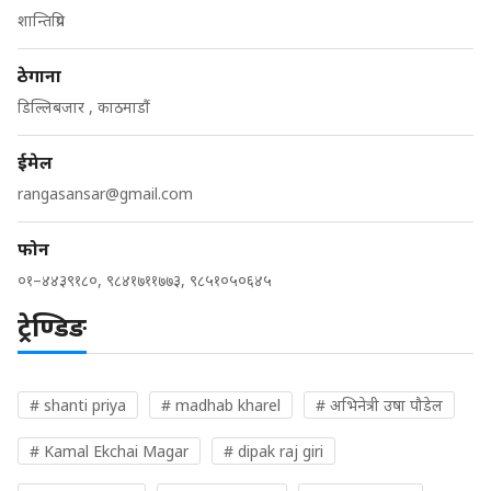
शान्तिप्रिय
ठेगाना
डिल्लिबजार , काठमाडौं
ईमेल
rangasansar@gmail.com
फोन
०१–४४३९१८०, ९८४१७११७७३, ९८५१०५०६४५
ट्रेण्डिङ
# shanti priya
# madhab kharel
# अभिनेत्री उषा पौडेल
# Kamal Ekchai Magar
# dipak raj giri