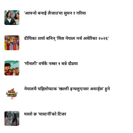
‘आफ्नो बनाई लैजाउ’मा सुमन र गरिमा
दीपिका शर्मा बनिन् ‘मिस नेपाल नर्थ अमेरिका २०२६’
‘गौंथली’ वर्षकै नम्बर १ बन्ने दौडमा
नेपालमै पहिलोपटक ‘खल्ती इन्फ्लुएन्सर अवार्ड्स’ हुने
यस्तो छ ‘मास्टर्नी’को टिजर