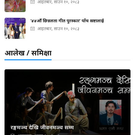
आइतबार, साउन १०, २०८३
‘४४औँ छिन्नलता गीत पुरस्कार’ पाँच स्रष्टालाई
आइतबार, साउन १०, २०८३
आलेख / समिक्षा
रङ्गमञ्च देखि जीवनमञ्च सम्म