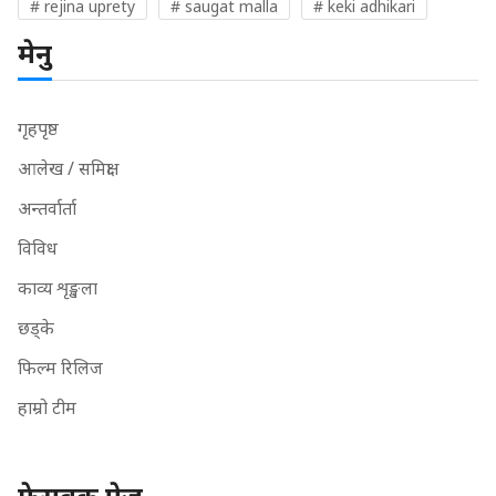
# rejina uprety
# saugat malla
# keki adhikari
मेनु
गृहपृष्ठ
आलेख / समिक्षा
अन्तर्वार्ता
विविध
काव्य शृङ्खला
छड्के
फिल्म रिलिज
हाम्रो टीम
फेसबुक पेज