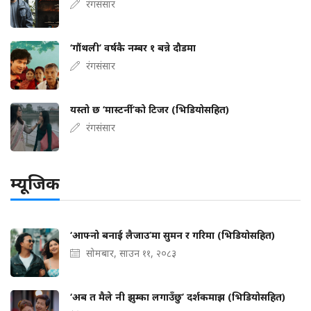
रंगसंसार
‘गौंथली’ वर्षकै नम्बर १ बन्ने दौडमा
रंगसंसार
यस्तो छ ‘मास्टर्नी’को टिजर (भिडियोसहित)
रंगसंसार
म्यूजिक
‘आफ्नो बनाई लैजाउ’मा सुमन र गरिमा (भिडियोसहित)
सोमबार, साउन ११, २०८३
‘अब त मैले नी झुम्का लगाउँछु’ दर्शकमाझ (भिडियोसहित)