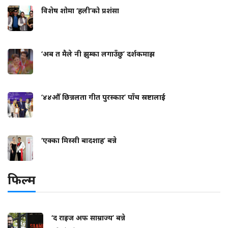
विशेष शोमा ‘हली’को प्रशंसा
‘अब त मैले नी झुम्का लगाउँछु’ दर्शकमाझ
‘४४औँ छिन्नलता गीत पुरस्कार’ पाँच स्रष्टालाई
‘एक्का मिस्सी बादशाह’ बन्ने
फिल्म
‘द राइज अफ साम्राज्य’ बन्ने