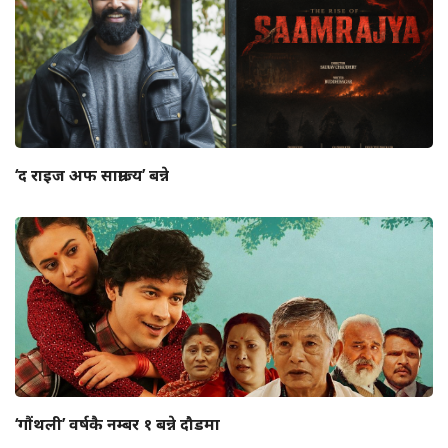
‘द राइज अफ साम्राज्य’ बन्ने
‘गौंथली’ वर्षकै नम्बर १ बन्ने दौडमा