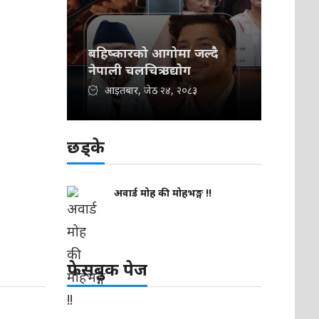
बहिष्कारको आगोमा जल्दै
नेपाली चलचित्र उद्योग
आइतबार, जेठ २४, २०८३
छड्के
अवार्ड मोह की मोहभङ्ग !!
फेसबुक पेज