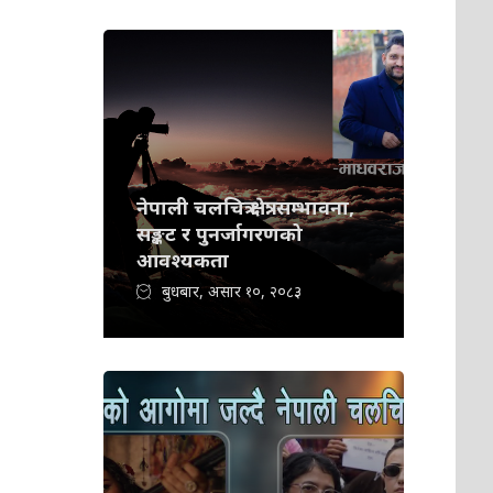
नेपाली चलचित्र क्षेत्र: सम्भावना,
सङ्कट र पुनर्जागरणको
आवश्यकता
बुधबार, असार १०, २०८३