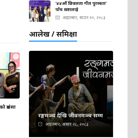
‘४४औँ छिन्नलता गीत पुरस्कार’
पाँच स्रष्टालाई
आइतबार, साउन १०, २०८३
आलेख / समिक्षा
 प्रशंसा
रङ्गमञ्च देखि जीवनमञ्च सम्म
आइतबार, असार २८, २०८३