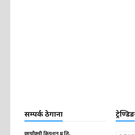
सम्पर्क ठेगाना
ट्रेण्डिङ
छायाँछवी क्रियशन प्रा. लि.