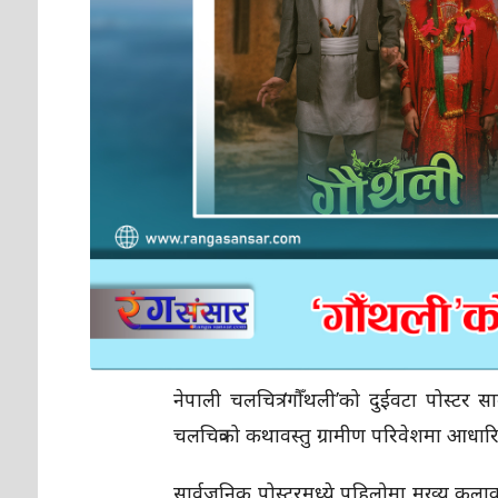
नेपाली चलचित्र ‘गौँथली’को दुईवटा पोस्टर 
चलचित्रको कथावस्तु ग्रामीण परिवेशमा आधार
सार्वजनिक पोस्टरमध्ये पहिलोमा मुख्य कलाका