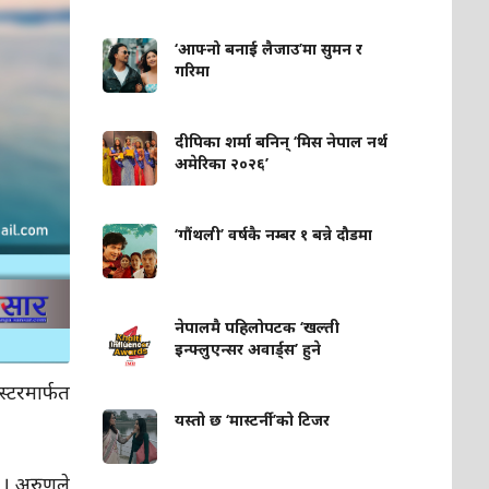
‘आफ्नो बनाई लैजाउ’मा सुमन र
गरिमा
दीपिका शर्मा बनिन् ‘मिस नेपाल नर्थ
अमेरिका २०२६’
‘गौंथली’ वर्षकै नम्बर १ बन्ने दौडमा
नेपालमै पहिलोपटक ‘खल्ती
इन्फ्लुएन्सर अवार्ड्स’ हुने
्टरमार्फत
यस्तो छ ‘मास्टर्नी’को टिजर
् । अरुणले