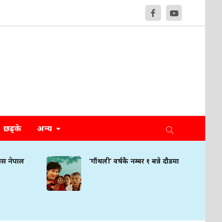
छड्के
अन्य
मिस नेपाल
‘गौंथली’ वर्षकै नम्बर १ बन्ने दौडमा