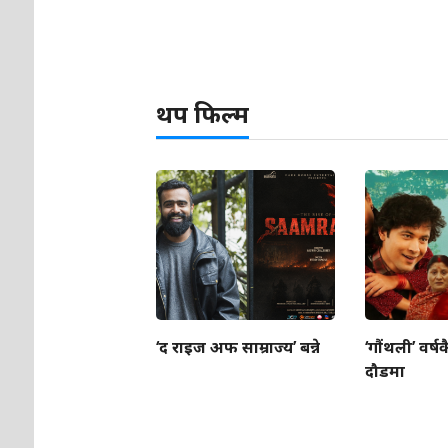
थप फिल्म
‘द राइज अफ साम्राज्य’ बन्ने
‘गौंथली’ वर्षक
दौडमा