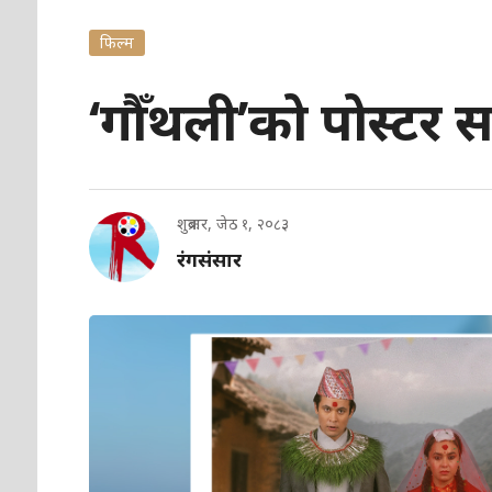
फिल्म
‘गौँथली’को पोस्टर 
शुक्रबार, जेठ १, २०८३
रंगसंसार