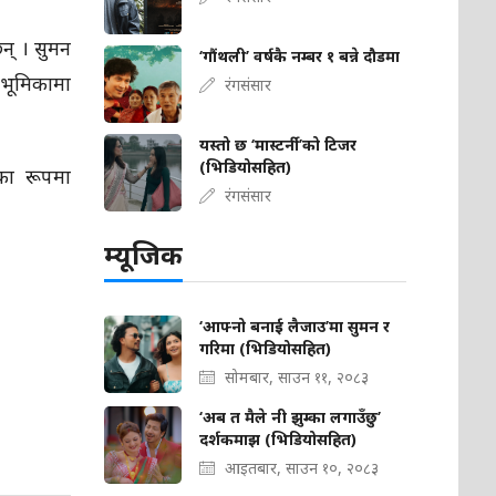
छन् । सुमन
‘गौंथली’ वर्षकै नम्बर १ बन्ने दौडमा
 भूमिकामा
रंगसंसार
यस्तो छ ‘मास्टर्नी’को टिजर
(भिडियोसहित)
रका रूपमा
रंगसंसार
म्यूजिक
‘आफ्नो बनाई लैजाउ’मा सुमन र
गरिमा (भिडियोसहित)
सोमबार, साउन ११, २०८३
‘अब त मैले नी झुम्का लगाउँछु’
दर्शकमाझ (भिडियोसहित)
आइतबार, साउन १०, २०८३