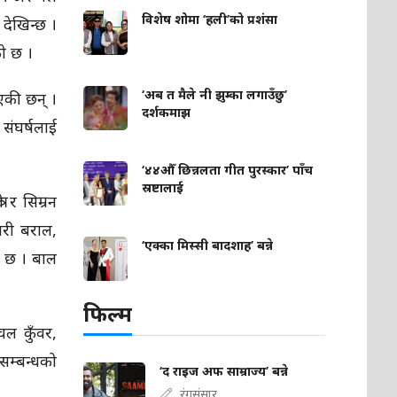
विशेष शोमा ‘हली’को प्रशंसा
देखिन्छ ।
को छ ।
‘अब त मैले नी झुम्का लगाउँछु’
भएकी छन् ।
दर्शकमाझ
संघर्षलाई
‘४४औँ छिन्नलता गीत पुरस्कार’ पाँच
स्रष्टालाई
ी र सिम्रन
्वरी बराल,
‘एक्का मिस्सी बादशाह’ बन्ने
ो छ । बाल
फिल्म
ल कुँवर,
सम्बन्धको
‘द राइज अफ साम्राज्य’ बन्ने
रंगसंसार