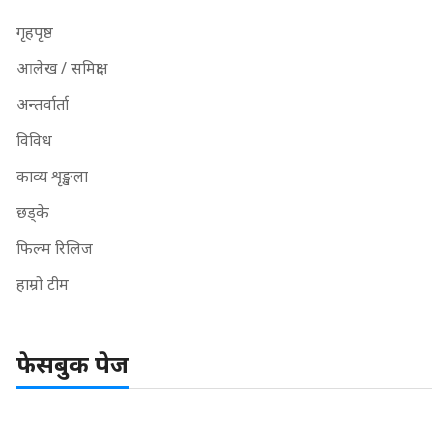
गृहपृष्ठ
आलेख / समिक्षा
अन्तर्वार्ता
विविध
काव्य शृङ्खला
छड्के
फिल्म रिलिज
हाम्रो टीम
फेसबुक पेज