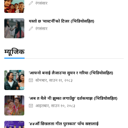
रंगसंसार
यस्तो छ ‘मास्टर्नी’को टिजर (भिडियोसहित)
रंगसंसार
म्यूजिक
‘आफ्नो बनाई लैजाउ’मा सुमन र गरिमा (भिडियोसहित)
सोमबार, साउन ११, २०८३
‘अब त मैले नी झुम्का लगाउँछु’ दर्शकमाझ (भिडियोसहित)
आइतबार, साउन १०, २०८३
‘४४औँ छिन्नलता गीत पुरस्कार’ पाँच स्रष्टालाई