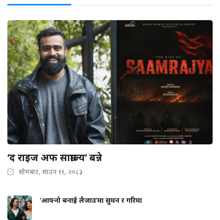
‘द राइज अफ साम्राज्य’ बन्ने
सोमबार, साउन ११, २०८३
‘आफ्नो बनाई लैजाउ’मा सुमन र गरिमा