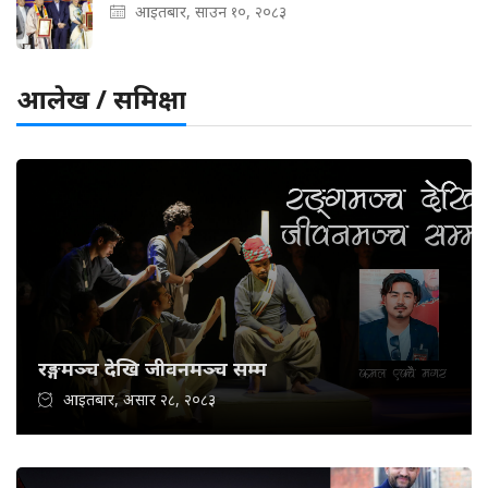
आइतबार, साउन १०, २०८३
आलेख / समिक्षा
रङ्गमञ्च देखि जीवनमञ्च सम्म
आइतबार, असार २८, २०८३