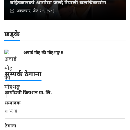
बहिष्कारको आगोमा जल्दै नेपाली चलचित्र उद्योग
आइतबार, जेठ २४, २०८३
छड्के
अवार्ड मोह की मोहभङ्ग !!
सम्पर्क ठेगाना
छायाँछवी क्रियशन प्रा. लि.
सम्पादक
शान्तिप्रिय
ठेगाना