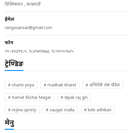
डिल्लिबजार , काठमाडौं
ईमेल
rangasansar@gmail.com
फोन
०१–४४३९१८०, ९८४१७११७७३, ९८५१०५०६४५
ट्रेण्डिङ
# shanti priya
# madhab kharel
# अभिनेत्री उषा पौडेल
# Kamal Ekchai Magar
# dipak raj giri
# rejina uprety
# saugat malla
# keki adhikari
मेनु