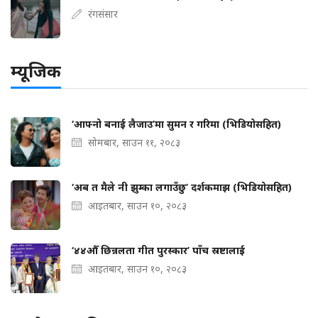
रंगसंसार
म्यूजिक
‘आफ्नो बनाई लैजाउ’मा सुमन र गरिमा (भिडियोसहित)
सोमबार, साउन ११, २०८३
‘अब त मैले नी झुम्का लगाउँछु’ दर्शकमाझ (भिडियोसहित)
आइतबार, साउन १०, २०८३
‘४४औँ छिन्नलता गीत पुरस्कार’ पाँच स्रष्टालाई
आइतबार, साउन १०, २०८३