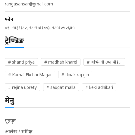
rangasansar@gmail.com
फोन
०१–४४३९१८०, ९८४१७११७७३, ९८५१०५०६४५
ट्रेण्डिङ
# shanti priya
# madhab kharel
# अभिनेत्री उषा पौडेल
# Kamal Ekchai Magar
# dipak raj giri
# rejina uprety
# saugat malla
# keki adhikari
मेनु
गृहपृष्ठ
आलेख / समिक्षा