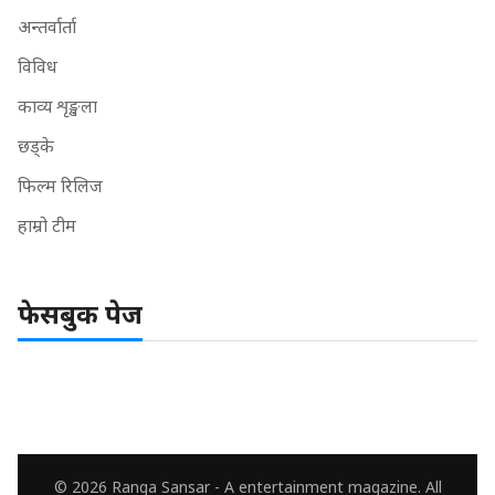
अन्तर्वार्ता
विविध
काव्य शृङ्खला
छड्के
फिल्म रिलिज
हाम्रो टीम
फेसबुक पेज
© 2026 Ranga Sansar - A entertainment magazine. All