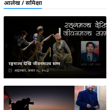
आलेख / समिक्षा
रङ्गमञ्च देखि जीवनमञ्च सम्म
आइतबार, असार २८, २०८३