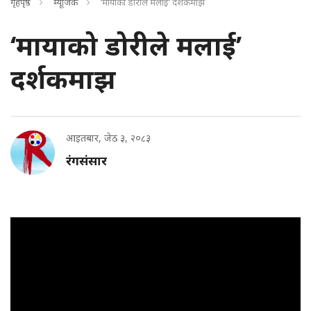
गृहपृष्ठ
म्यूजिक
‘मायाको डोरीले मलाई’ दर्शकमाझ
‘मायाको डोरीले मलाई’
दर्शकमाझ
आइतबार, जेठ ३, २०८३
रंगसंसार