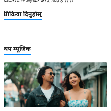
प्रकाशित मिति: आइतबार, जेठ ३, २०८३
११:१०
प्रतिक्रिया दिनुहोस्
थप म्यूजिक