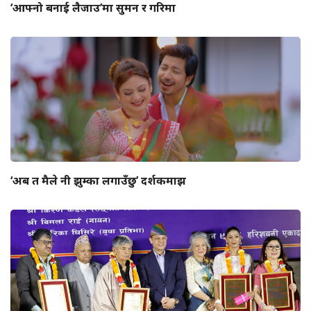
‘आफ्नो बनाई लैजाउ’मा सुमन र गरिमा
‘अब त मैले नी झुम्का लगाउँछु’ दर्शकमाझ