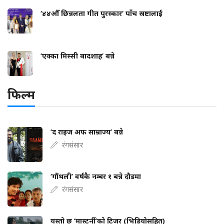
‘४४औँ छिन्नलता गीत पुरस्कार’ पाँच स्रष्टालाई
‘एक्का मिस्सी बादशाह’ बन्ने
फिल्म
‘द राइज अफ साम्राज्य’ बन्ने
रंगसंसार
‘गौंथली’ वर्षकै नम्बर १ बन्ने दौडमा
रंगसंसार
यस्तो छ ‘मास्टर्नी’को टिजर (भिडियोसहित)