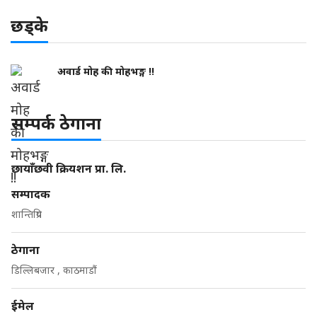
छड्के
अवार्ड मोह की मोहभङ्ग !!
सम्पर्क ठेगाना
छायाँछवी क्रियशन प्रा. लि.
सम्पादक
शान्तिप्रिय
ठेगाना
डिल्लिबजार , काठमाडौं
ईमेल