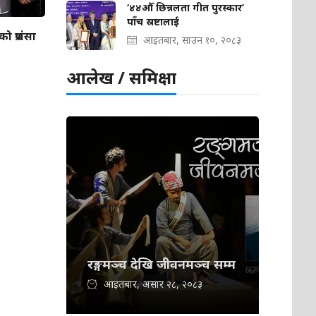
‘४४औँ छिन्नलता गीत पुरस्कार’
पाँच स्रष्टालाई
 प्रशंसा
आइतबार, साउन १०, २०८३
आलेख / समिक्षा
रङ्गमञ्च देखि जीवनमञ्च सम्म
आइतबार, असार २८, २०८३