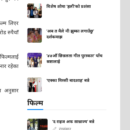
विशेष शोमा ‘हली’को प्रशंसा
ल्म लिएर
‘अब त मैले नी झुम्का लगाउँछु’
ड रुपैयाँ
दर्शकमाझ
‘४४औँ छिन्नलता गीत पुरस्कार’ पाँच
 फिल्मलाई
स्रष्टालाई
ुनार रहेका
‘एक्का मिस्सी बादशाह’ बन्ने
ा अनुसार
फिल्म
‘द राइज अफ साम्राज्य’ बन्ने
रंगसंसार