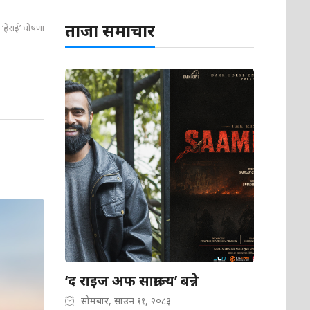
ताजा समाचार
‘हेराई’ घोषणा
‘द राइज अफ साम्राज्य’ बन्ने
सोमबार, साउन ११, २०८३