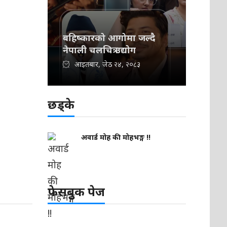
बहिष्कारको आगोमा जल्दै
नेपाली चलचित्र उद्योग
आइतबार, जेठ २४, २०८३
छड्के
अवार्ड मोह की मोहभङ्ग !!
फेसबुक पेज