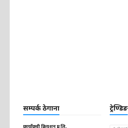
सम्पर्क ठेगाना
ट्रेण्डिङ
छायाँछवी क्रियशन प्रा. लि.