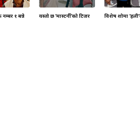
ै नम्बर १ बन्ने
यस्तो छ ‘मास्टर्नी’को टिजर
विशेष शोमा ‘हली’को