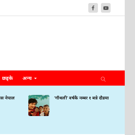
छड्के
अन्य
मिस नेपाल
‘गौंथली’ वर्षकै नम्बर १ बन्ने दौडमा