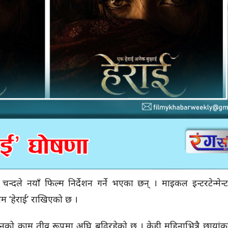
न्दले नयाँ फिल्म निर्देशन गर्ने भएका छन् । माइकल इन्टरटेन्मेन
नाम ‘हेराई’ राखिएको छ ।
सनको काम तीव्र रूपमा अघि बढिरहेको छ । केही महिनाभित्रै छायांकन 