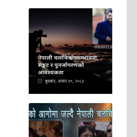
नेपाली चलचित्र क्षेत्र: सम्भावना,
सङ्कट र पुनर्जागरणको
आवश्यकता
बुधबार, असार १०, २०८३