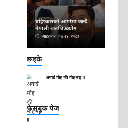
बहिष्कारको आगोमा जल्दै
नेपाली चलचित्र उद्योग
आइतबार, जेठ २४, २०८३
छड्के
अवार्ड मोह की मोहभङ्ग !!
फेसबुक पेज