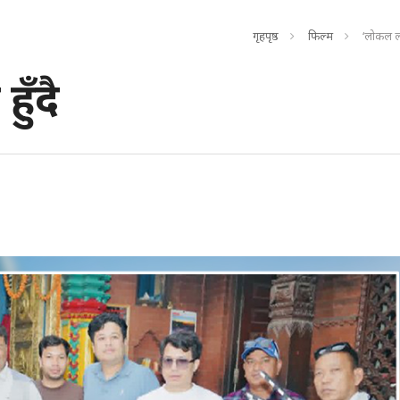
गृहपृष्ठ
फिल्म
‘लोकल लभ’
ुँदै