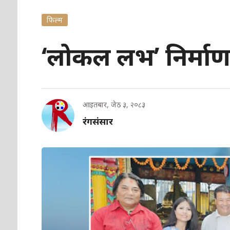
फिल्म
‘लोकल लभ’ निर्माण ह
आइतबार, जेठ ३, २०८३
रंगसंसार