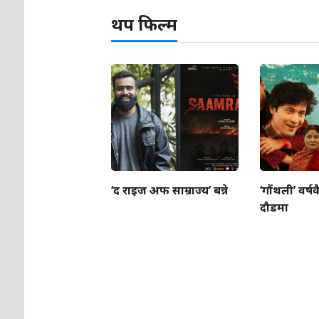
थप फिल्म
‘द राइज अफ साम्राज्य’ बन्ने
‘गौंथली’ वर्षक
दौडमा