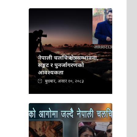
नेपाली चलचित्र क्षेत्र: सम्भावना,
सङ्कट र पुनर्जागरणको
आवश्यकता
बुधबार, असार १०, २०८३