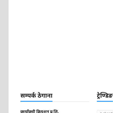
सम्पर्क ठेगाना
ट्रेण्डिङ
छायाँछवी क्रियशन प्रा. लि.