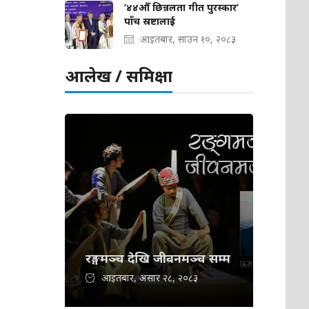
‘४४औँ छिन्नलता गीत पुरस्कार’
पाँच स्रष्टालाई
आइतबार, साउन १०, २०८३
आलेख / समिक्षा
रङ्गमञ्च देखि जीवनमञ्च सम्म
आइतबार, असार २८, २०८३