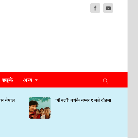
छड्के
अन्य
मिस नेपाल
‘गौंथली’ वर्षकै नम्बर १ बन्ने दौडमा