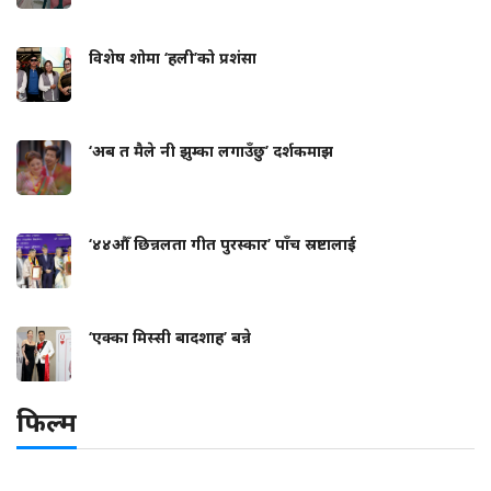
विशेष शोमा ‘हली’को प्रशंसा
‘अब त मैले नी झुम्का लगाउँछु’ दर्शकमाझ
‘४४औँ छिन्नलता गीत पुरस्कार’ पाँच स्रष्टालाई
‘एक्का मिस्सी बादशाह’ बन्ने
फिल्म