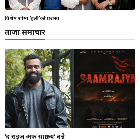
विशेष शोमा ‘हली’को प्रशंसा
ताजा समाचार
‘द राइज अफ साम्राज्य’ बन्ने