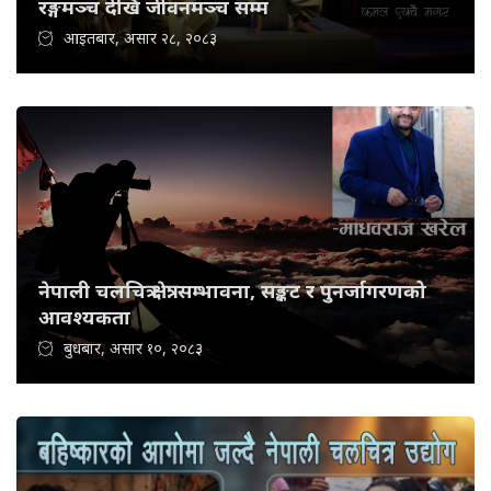
रङ्गमञ्च देखि जीवनमञ्च सम्म
आइतबार, असार २८, २०८३
नेपाली चलचित्र क्षेत्र: सम्भावना, सङ्कट र पुनर्जागरणको
आवश्यकता
बुधबार, असार १०, २०८३