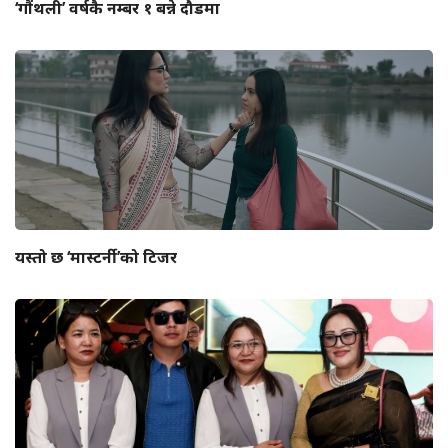
‘गौंथली’ वर्षकै नम्बर १ बन्ने दौडमा
यस्तो छ ‘मास्टर्नी’को टिजर