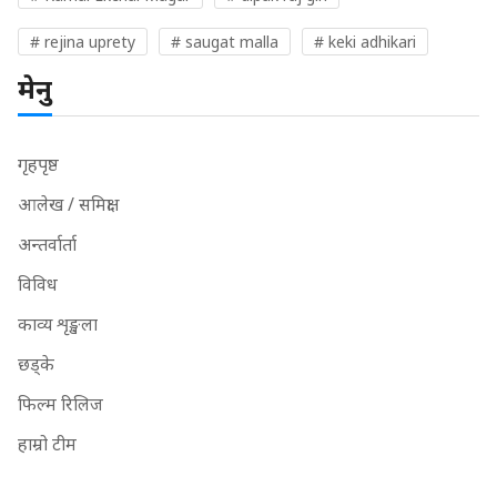
# rejina uprety
# saugat malla
# keki adhikari
मेनु
गृहपृष्ठ
आलेख / समिक्षा
अन्तर्वार्ता
विविध
काव्य शृङ्खला
छड्के
फिल्म रिलिज
हाम्रो टीम