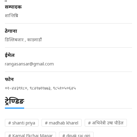
सम्पादक
शान्तिप्रिय
ठेगाना
डिल्लिबजार , काठमाडौं
ईमेल
rangasansar@gmail.com
फोन
०१–४४३९१८०, ९८४१७११७७३, ९८५१०५०६४५
ट्रेण्डिङ
# shanti priya
# madhab kharel
# अभिनेत्री उषा पौडेल
# Kamal Ekchai Magar
# dipak raj giri