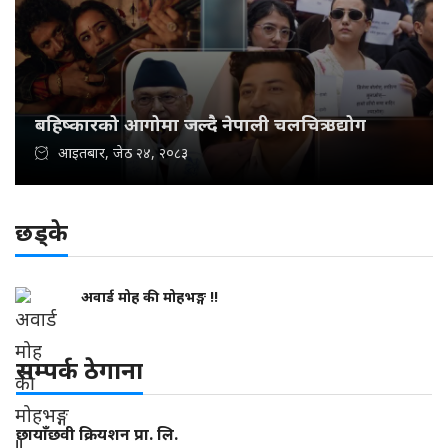
बहिष्कारको आगोमा जल्दै नेपाली चलचित्र उद्योग
आइतबार, जेठ २४, २०८३
छड्के
अवार्ड मोह की मोहभङ्ग !!
सम्पर्क ठेगाना
छायाँछवी क्रियशन प्रा. लि.