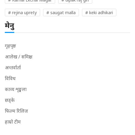
# rejina uprety
# saugat malla
# keki adhikari
मेनु
गृहपृष्ठ
आलेख / समिक्षा
अन्तर्वार्ता
विविध
काव्य शृङ्खला
छड्के
फिल्म रिलिज
हाम्रो टीम