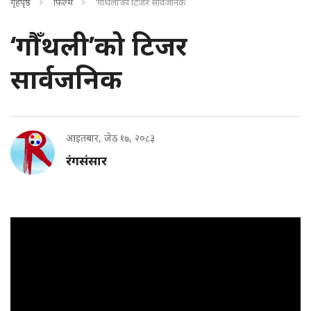
गृहपृष्ठ
फिल्म
‘गौँथली’को टिजर सार्वजनिक
‘गौँथली’को टिजर
सार्वजनिक
आइतबार, जेठ १७, २०८३
रंगसंसार