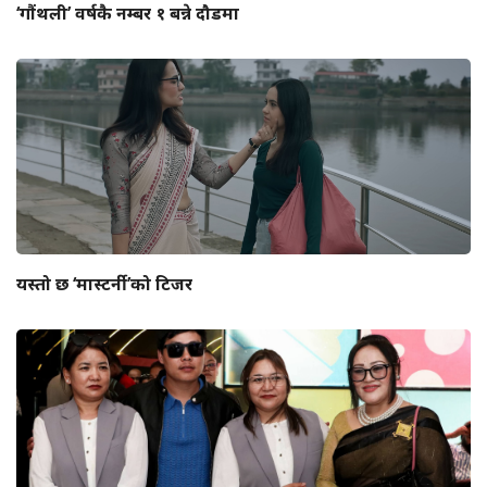
‘गौंथली’ वर्षकै नम्बर १ बन्ने दौडमा
यस्तो छ ‘मास्टर्नी’को टिजर