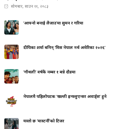
सोमबार, साउन ११, २०८३
‘आफ्नो बनाई लैजाउ’मा सुमन र गरिमा
दीपिका शर्मा बनिन् ‘मिस नेपाल नर्थ अमेरिका २०२६’
‘गौंथली’ वर्षकै नम्बर १ बन्ने दौडमा
नेपालमै पहिलोपटक ‘खल्ती इन्फ्लुएन्सर अवार्ड्स’ हुने
यस्तो छ ‘मास्टर्नी’को टिजर