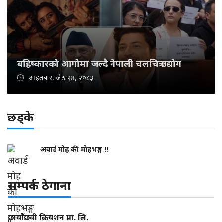
बहिष्कारको आगोमा जल्दै नेपाली चलचित्र उद्योग
आइतबार, जेठ २४, २०८३
छड्के
अवार्ड मोह की मोहभङ्ग !!
सम्पर्क ठेगाना
छायाँछवी क्रियशन प्रा. लि.