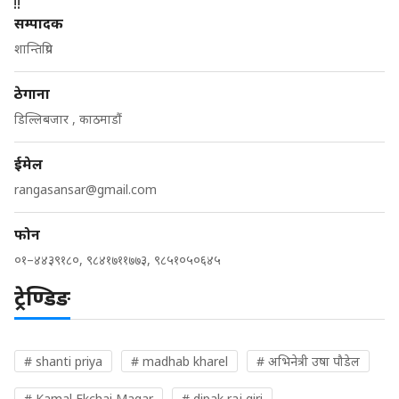
सम्पादक
शान्तिप्रिय
ठेगाना
डिल्लिबजार , काठमाडौं
ईमेल
rangasansar@gmail.com
फोन
०१–४४३९१८०, ९८४१७११७७३, ९८५१०५०६४५
ट्रेण्डिङ
# shanti priya
# madhab kharel
# अभिनेत्री उषा पौडेल
# Kamal Ekchai Magar
# dipak raj giri