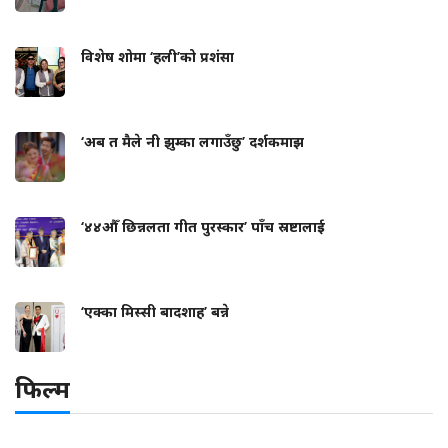
विशेष शोमा ‘हली’को प्रशंसा
‘अब त मैले नी झुम्का लगाउँछु’ दर्शकमाझ
‘४४औँ छिन्नलता गीत पुरस्कार’ पाँच स्रष्टालाई
‘एक्का मिस्सी बादशाह’ बन्ने
फिल्म