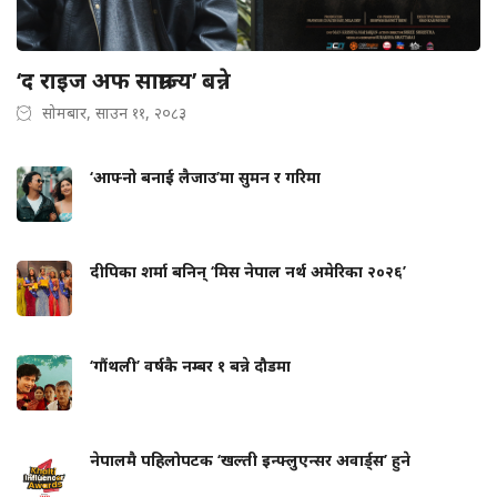
‘द राइज अफ साम्राज्य’ बन्ने
सोमबार, साउन ११, २०८३
‘आफ्नो बनाई लैजाउ’मा सुमन र गरिमा
दीपिका शर्मा बनिन् ‘मिस नेपाल नर्थ अमेरिका २०२६’
‘गौंथली’ वर्षकै नम्बर १ बन्ने दौडमा
नेपालमै पहिलोपटक ‘खल्ती इन्फ्लुएन्सर अवार्ड्स’ हुने