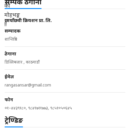
सम्पर्क ठेगाना
छायाँछवी क्रियशन प्रा. लि.
सम्पादक
शान्तिप्रिय
ठेगाना
डिल्लिबजार , काठमाडौं
ईमेल
rangasansar@gmail.com
फोन
०१–४४३९१८०, ९८४१७११७७३, ९८५१०५०६४५
ट्रेण्डिङ