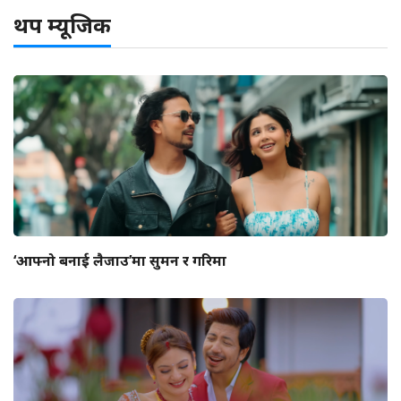
थप म्यूजिक
‘आफ्नो बनाई लैजाउ’मा सुमन र गरिमा