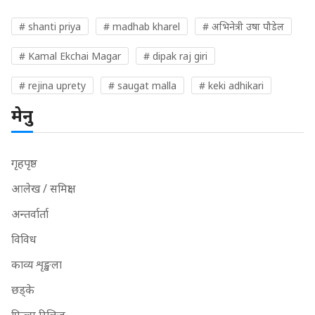
# shanti priya
# madhab kharel
# अभिनेत्री उषा पौडेल
# Kamal Ekchai Magar
# dipak raj giri
# rejina uprety
# saugat malla
# keki adhikari
मेनु
गृहपृष्ठ
आलेख / समिक्षा
अन्तर्वार्ता
विविध
काव्य शृङ्खला
छड्के