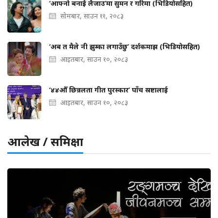
‘आफ्नो बनाई लैजाउ’मा सुमन र गरिमा (भिडियोसहित)
सोमबार, साउन ११, २०८३
‘अब त मैले नी झुम्का लगाउँछु’ दर्शकमाझ (भिडियोसहित)
आइतबार, साउन १०, २०८३
‘४४औँ छिन्नलता गीत पुरस्कार’ पाँच स्रष्टालाई
आइतबार, साउन १०, २०८३
आलेख / समिक्षा