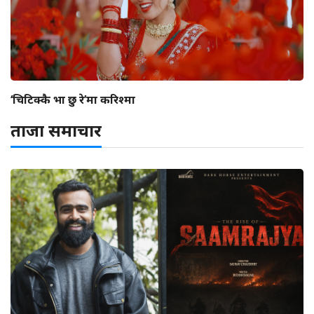
‘चिटिक्कै भा छु रे’मा करिश्मा
ताजा समाचार