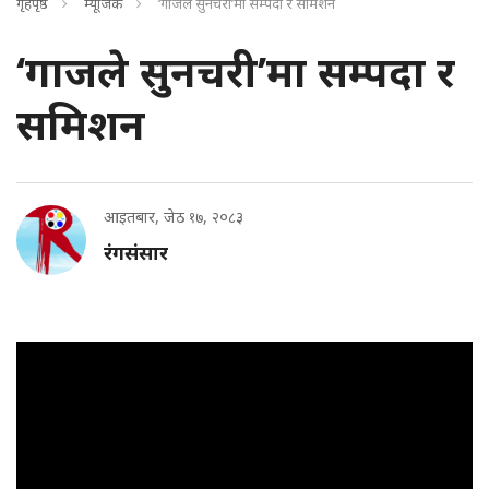
गृहपृष्ठ
म्यूजिक
‘गाजले सुनचरी’मा सम्पदा र समिशन
‘गाजले सुनचरी’मा सम्पदा र
समिशन
आइतबार, जेठ १७, २०८३
रंगसंसार