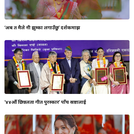
‘अब त मैले नी झुम्का लगाउँछु’ दर्शकमाझ
‘४४औँ छिन्नलता गीत पुरस्कार’ पाँच स्रष्टालाई