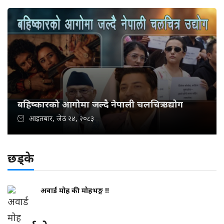
बहिष्कारको आगोमा जल्दै नेपाली चलचित्र उद्योग
आइतबार, जेठ २४, २०८३
छड्के
अवार्ड मोह की मोहभङ्ग !!