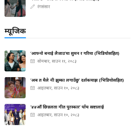
रंगसंसार
म्यूजिक
‘आफ्नो बनाई लैजाउ’मा सुमन र गरिमा (भिडियोसहित)
सोमबार, साउन ११, २०८३
‘अब त मैले नी झुम्का लगाउँछु’ दर्शकमाझ (भिडियोसहित)
आइतबार, साउन १०, २०८३
‘४४औँ छिन्नलता गीत पुरस्कार’ पाँच स्रष्टालाई
आइतबार, साउन १०, २०८३