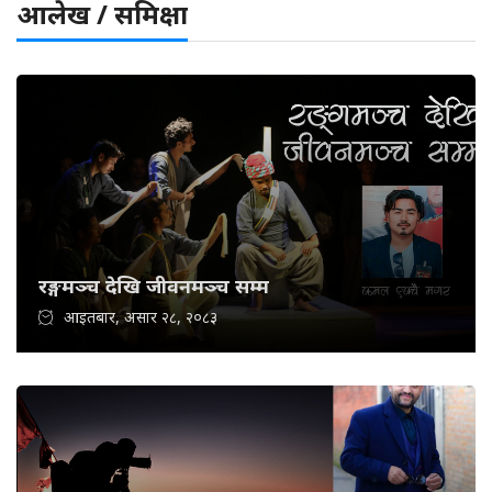
आलेख / समिक्षा
रङ्गमञ्च देखि जीवनमञ्च सम्म
आइतबार, असार २८, २०८३