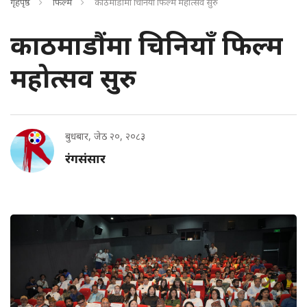
गृहपृष्ठ
फिल्म
काठमाडौंमा चिनियाँ फिल्म महोत्सव सुरु
काठमाडौंमा चिनियाँ फिल्म
महोत्सव सुरु
बुधबार, जेठ २०, २०८३
रंगसंसार