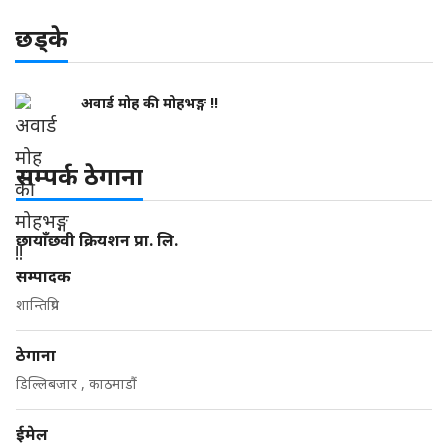
छड्के
अवार्ड मोह की मोहभङ्ग !!
सम्पर्क ठेगाना
छायाँछवी क्रियशन प्रा. लि.
सम्पादक
शान्तिप्रिय
ठेगाना
डिल्लिबजार , काठमाडौं
ईमेल