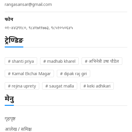
rangasansar@gmail.com
फोन
०१–४४३९१८०, ९८४१७११७७३, ९८५१०५०६४५
ट्रेण्डिङ
# shanti priya
# madhab kharel
# अभिनेत्री उषा पौडेल
# Kamal Ekchai Magar
# dipak raj giri
# rejina uprety
# saugat malla
# keki adhikari
मेनु
गृहपृष्ठ
आलेख / समिक्षा