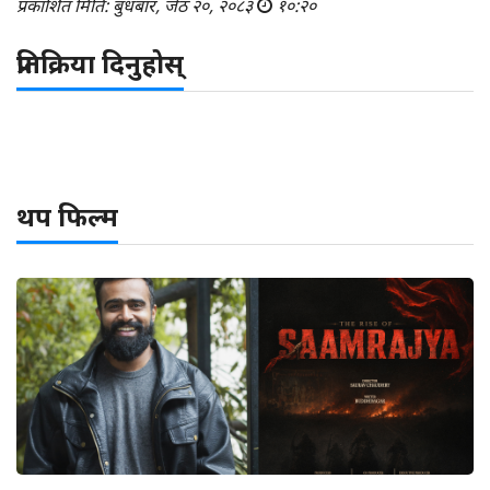
प्रकाशित मिति: बुधबार, जेठ २०, २०८३
१०:२०
प्रतिक्रिया दिनुहोस्
थप फिल्म