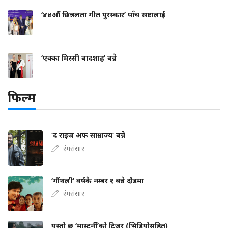
‘४४औँ छिन्नलता गीत पुरस्कार’ पाँच स्रष्टालाई
‘एक्का मिस्सी बादशाह’ बन्ने
फिल्म
‘द राइज अफ साम्राज्य’ बन्ने
रंगसंसार
‘गौंथली’ वर्षकै नम्बर १ बन्ने दौडमा
रंगसंसार
यस्तो छ ‘मास्टर्नी’को टिजर (भिडियोसहित)