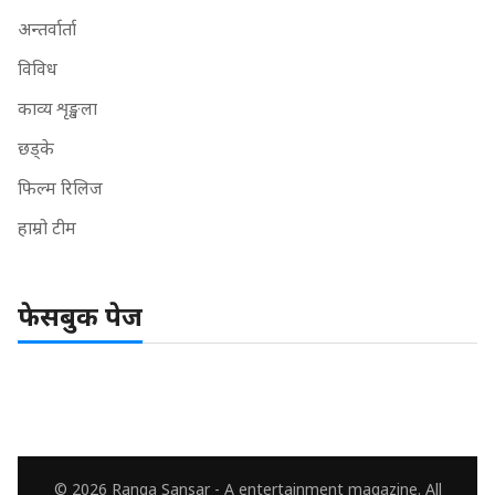
अन्तर्वार्ता
विविध
काव्य शृङ्खला
छड्के
फिल्म रिलिज
हाम्रो टीम
फेसबुक पेज
© 2026 Ranga Sansar - A entertainment magazine. All