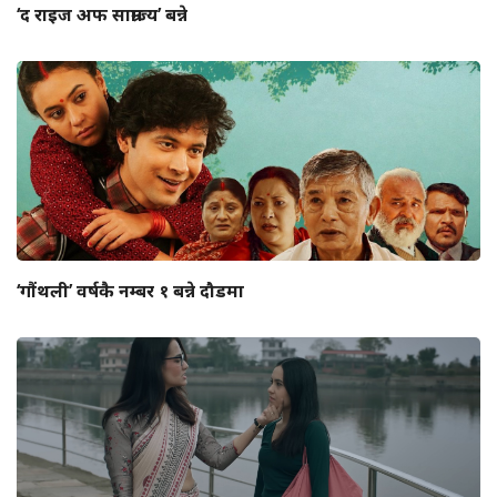
‘द राइज अफ साम्राज्य’ बन्ने
‘गौंथली’ वर्षकै नम्बर १ बन्ने दौडमा