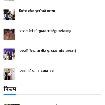
विशेष शोमा ‘हली’को प्रशंसा
‘अब त मैले नी झुम्का लगाउँछु’ दर्शकमाझ
‘४४औँ छिन्नलता गीत पुरस्कार’ पाँच स्रष्टालाई
‘एक्का मिस्सी बादशाह’ बन्ने
फिल्म