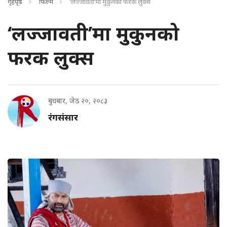
गृहपृष्ठ
फिल्म
‘लज्जावती’मा मुकुनको फरक लुक्स
‘लज्जावती’मा मुकुनको
फरक लुक्स
बुधबार, जेठ २०, २०८३
रंगसंसार