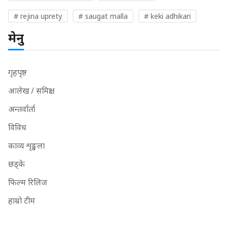
# rejina uprety
# saugat malla
# keki adhikari
मेनु
गृहपृष्ठ
आलेख / समिक्षा
अन्तर्वार्ता
विविध
काव्य शृङ्खला
छड्के
फिल्म रिलिज
हाम्रो टीम