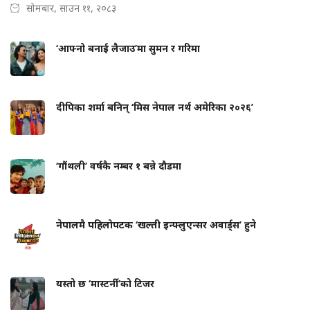
सोमबार, साउन ११, २०८३
‘आफ्नो बनाई लैजाउ’मा सुमन र गरिमा
दीपिका शर्मा बनिन् ‘मिस नेपाल नर्थ अमेरिका २०२६’
‘गौंथली’ वर्षकै नम्बर १ बन्ने दौडमा
नेपालमै पहिलोपटक ‘खल्ती इन्फ्लुएन्सर अवार्ड्स’ हुने
यस्तो छ ‘मास्टर्नी’को टिजर