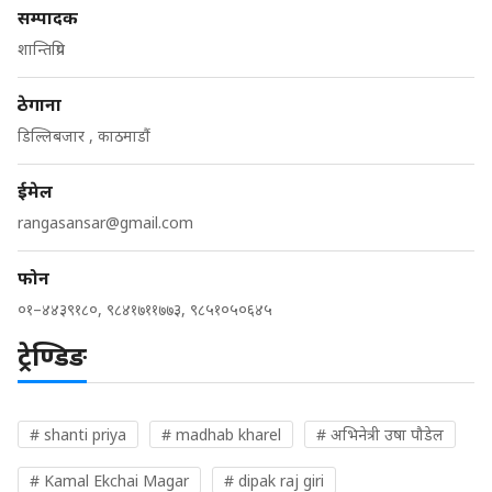
सम्पादक
शान्तिप्रिय
ठेगाना
डिल्लिबजार , काठमाडौं
ईमेल
rangasansar@gmail.com
फोन
०१–४४३९१८०, ९८४१७११७७३, ९८५१०५०६४५
ट्रेण्डिङ
# shanti priya
# madhab kharel
# अभिनेत्री उषा पौडेल
# Kamal Ekchai Magar
# dipak raj giri