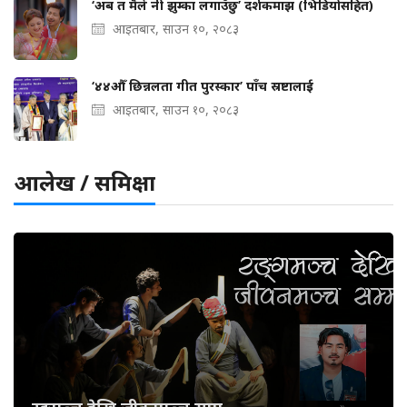
‘अब त मैले नी झुम्का लगाउँछु’ दर्शकमाझ (भिडियोसहित)
आइतबार, साउन १०, २०८३
‘४४औँ छिन्नलता गीत पुरस्कार’ पाँच स्रष्टालाई
आइतबार, साउन १०, २०८३
आलेख / समिक्षा