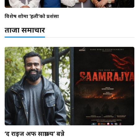
विशेष शोमा ‘हली’को प्रशंसा
ताजा समाचार
‘द राइज अफ साम्राज्य’ बन्ने