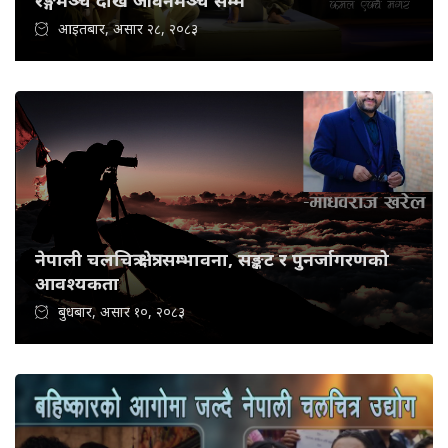
रङ्गमञ्च देखि जीवनमञ्च सम्म
आइतबार, असार २८, २०८३
नेपाली चलचित्र क्षेत्र: सम्भावना, सङ्कट र पुनर्जागरणको
आवश्यकता
बुधबार, असार १०, २०८३