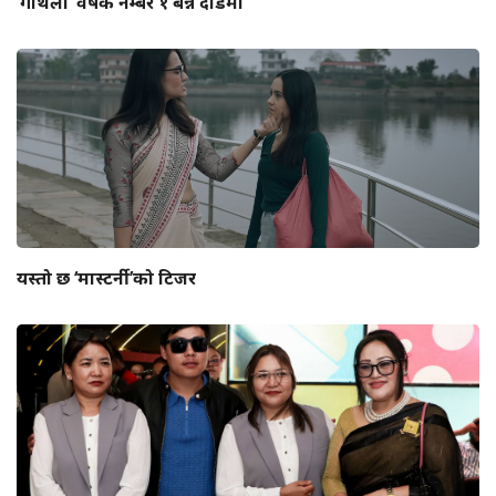
‘गौंथली’ वर्षकै नम्बर १ बन्ने दौडमा
यस्तो छ ‘मास्टर्नी’को टिजर