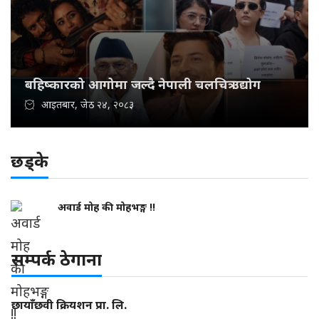
बहिष्कारको आगोमा जल्दै नेपाली चलचित्र उद्योग
आइतबार, जेठ २४, २०८३
छड्के
अवार्ड मोह की मोहभङ्ग !!
सम्पर्क ठेगाना
छायाँछवी क्रियशन प्रा. लि.