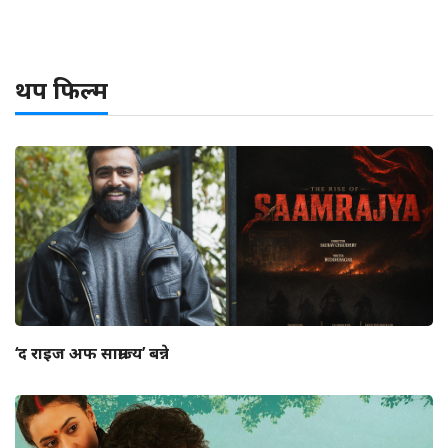
थप फिल्म
‘द राइज अफ साम्राज्य’ बन्ने