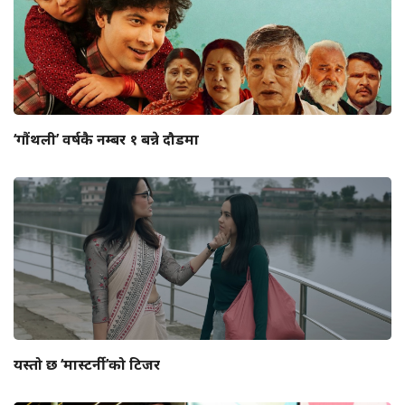
‘गौंथली’ वर्षकै नम्बर १ बन्ने दौडमा
यस्तो छ ‘मास्टर्नी’को टिजर