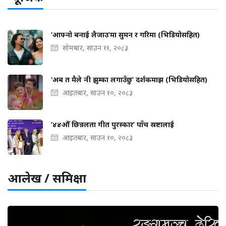
‘आफ्नो बनाई लैजाउ’मा सुमन र गरिमा (भिडियोसहित)
सोमबार, साउन ११, २०८३
‘अब त मैले नी झुम्का लगाउँछु’ दर्शकमाझ (भिडियोसहित)
आइतबार, साउन १०, २०८३
‘४४औँ छिन्नलता गीत पुरस्कार’ पाँच स्रष्टालाई
आइतबार, साउन १०, २०८३
आलेख / समिक्षा