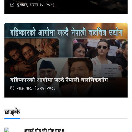
बुधबार, असार १०, २०८३
बहिष्कारको आगोमा जल्दै नेपाली चलचित्र उद्योग
आइतबार, जेठ २४, २०८३
छड्के
अवार्ड मोह की मोहभङ्ग !!