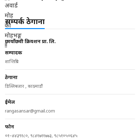
सम्पर्क ठेगाना
छायाँछवी क्रियशन प्रा. लि.
सम्पादक
शान्तिप्रिय
ठेगाना
डिल्लिबजार , काठमाडौं
ईमेल
rangasansar@gmail.com
फोन
०१–४४३९१८०, ९८४१७११७७३, ९८५१०५०६४५