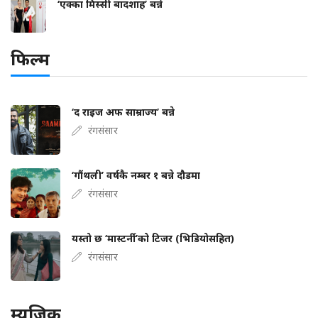
‘एक्का मिस्सी बादशाह’ बन्ने
फिल्म
‘द राइज अफ साम्राज्य’ बन्ने
रंगसंसार
‘गौंथली’ वर्षकै नम्बर १ बन्ने दौडमा
रंगसंसार
यस्तो छ ‘मास्टर्नी’को टिजर (भिडियोसहित)
रंगसंसार
म्यूजिक