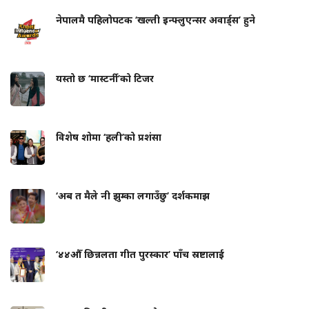
नेपालमै पहिलोपटक ‘खल्ती इन्फ्लुएन्सर अवार्ड्स’ हुने
यस्तो छ ‘मास्टर्नी’को टिजर
विशेष शोमा ‘हली’को प्रशंसा
‘अब त मैले नी झुम्का लगाउँछु’ दर्शकमाझ
‘४४औँ छिन्नलता गीत पुरस्कार’ पाँच स्रष्टालाई