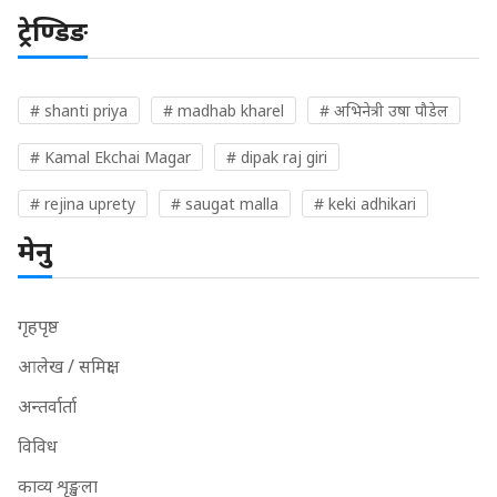
ट्रेण्डिङ
# shanti priya
# madhab kharel
# अभिनेत्री उषा पौडेल
# Kamal Ekchai Magar
# dipak raj giri
# rejina uprety
# saugat malla
# keki adhikari
मेनु
गृहपृष्ठ
आलेख / समिक्षा
अन्तर्वार्ता
विविध
काव्य शृङ्खला