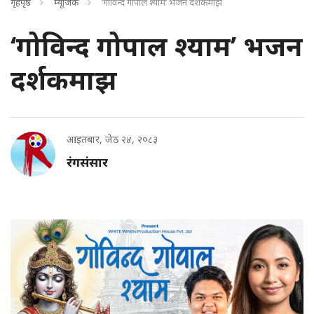
गृहपृष्ठ
म्यूजिक
‘गोविन्द गोपाल श्याम’ भजन दर्शकमाझ
‘गोविन्द गोपाल श्याम’ भजन
दर्शकमाझ
आइतबार, जेठ २४, २०८३
रंगसंसार