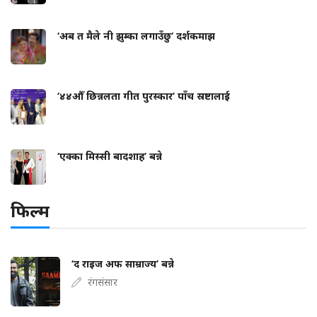
‘अब त मैले नी झुम्का लगाउँछु’ दर्शकमाझ
‘४४औँ छिन्नलता गीत पुरस्कार’ पाँच स्रष्टालाई
‘एक्का मिस्सी बादशाह’ बन्ने
फिल्म
‘द राइज अफ साम्राज्य’ बन्ने
रंगसंसार