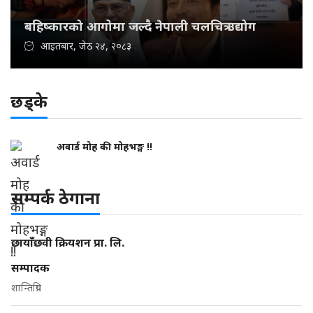
बहिष्कारको आगोमा जल्दै नेपाली चलचित्र उद्योग
आइतबार, जेठ २४, २०८३
छड्के
अवार्ड मोह की मोहभङ्ग !!
सम्पर्क ठेगाना
छायाँछवी क्रियशन प्रा. लि.
सम्पादक
शान्तिप्रिय