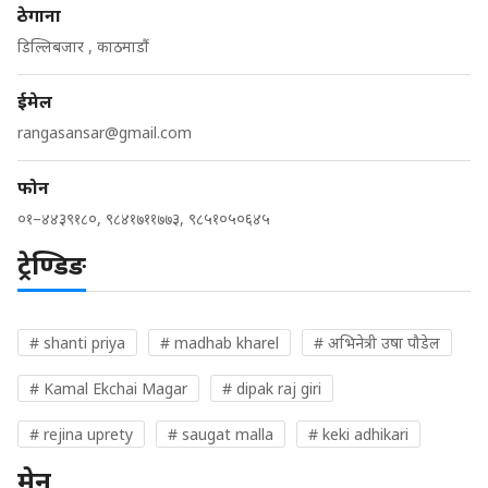
ठेगाना
डिल्लिबजार , काठमाडौं
ईमेल
rangasansar@gmail.com
फोन
०१–४४३९१८०, ९८४१७११७७३, ९८५१०५०६४५
ट्रेण्डिङ
# shanti priya
# madhab kharel
# अभिनेत्री उषा पौडेल
# Kamal Ekchai Magar
# dipak raj giri
# rejina uprety
# saugat malla
# keki adhikari
मेनु