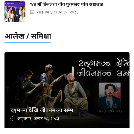
‘४४औँ छिन्नलता गीत पुरस्कार’ पाँच स्रष्टालाई
आइतबार, साउन १०, २०८३
आलेख / समिक्षा
रङ्गमञ्च देखि जीवनमञ्च सम्म
आइतबार, असार २८, २०८३