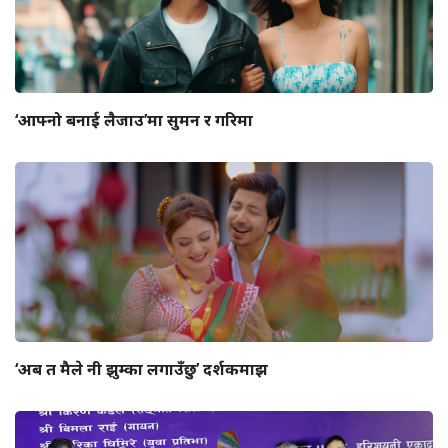
‘आफ्नो बनाई लैजाउ’मा सुमन र गरिमा
‘अब त मैले नी झुम्का लगाउँछु’ दर्शकमाझ