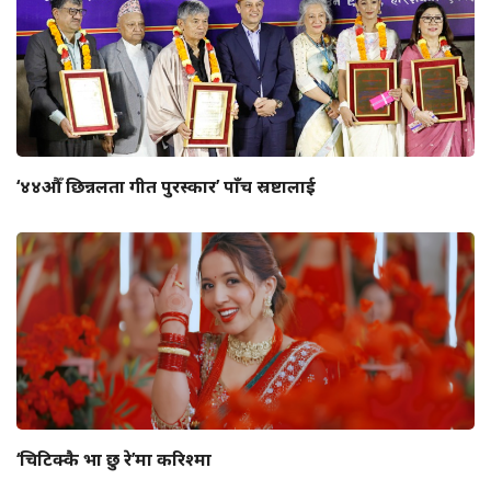
‘४४औँ छिन्नलता गीत पुरस्कार’ पाँच स्रष्टालाई
‘चिटिक्कै भा छु रे’मा करिश्मा