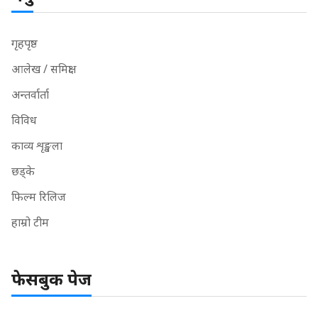
गृहपृष्ठ
आलेख / समिक्षा
अन्तर्वार्ता
विविध
काव्य शृङ्खला
छड्के
फिल्म रिलिज
हाम्रो टीम
फेसबुक पेज