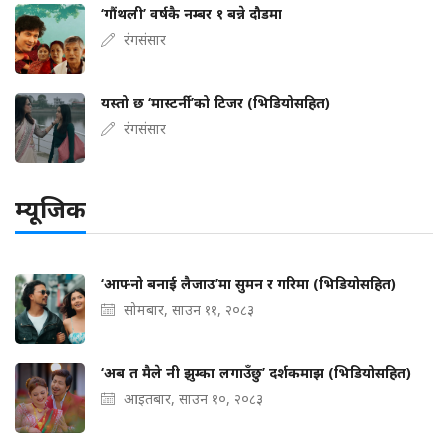
‘गौंथली’ वर्षकै नम्बर १ बन्ने दौडमा
रंगसंसार
यस्तो छ ‘मास्टर्नी’को टिजर (भिडियोसहित)
रंगसंसार
म्यूजिक
‘आफ्नो बनाई लैजाउ’मा सुमन र गरिमा (भिडियोसहित)
सोमबार, साउन ११, २०८३
‘अब त मैले नी झुम्का लगाउँछु’ दर्शकमाझ (भिडियोसहित)
आइतबार, साउन १०, २०८३