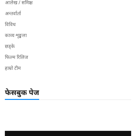
आलेख / समिक्षा
अन्तर्वार्ता
विविध
काव्य शृङ्खला
छड्के
फिल्म रिलिज
हाम्रो टीम
फेसबुक पेज