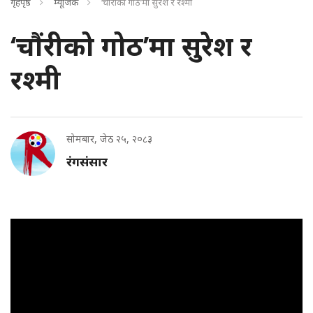
गृहपृष्ठ
म्यूजिक
‘चौंरीको गोठ’मा सुरेश र रश्मी
‘चौंरीको गोठ’मा सुरेश र
रश्मी
सोमबार, जेठ २५, २०८३
रंगसंसार