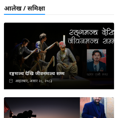
आलेख / समिक्षा
रङ्गमञ्च देखि जीवनमञ्च सम्म
आइतबार, असार २८, २०८३