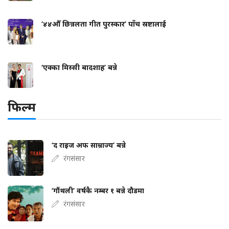
‘४४औँ छिन्नलता गीत पुरस्कार’ पाँच स्रष्टालाई
‘एक्का मिस्सी बादशाह’ बन्ने
फिल्म
‘द राइज अफ साम्राज्य’ बन्ने
रंगसंसार
‘गौंथली’ वर्षकै नम्बर १ बन्ने दौडमा
रंगसंसार