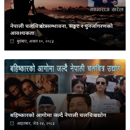
नेपाली चलचित्र क्षेत्र: सम्भावना, सङ्कट र पुनर्जागरणको
आवश्यकता
बुधबार, असार १०, २०८३
बहिष्कारको आगोमा जल्दै नेपाली चलचित्र उद्योग
आइतबार, जेठ २४, २०८३