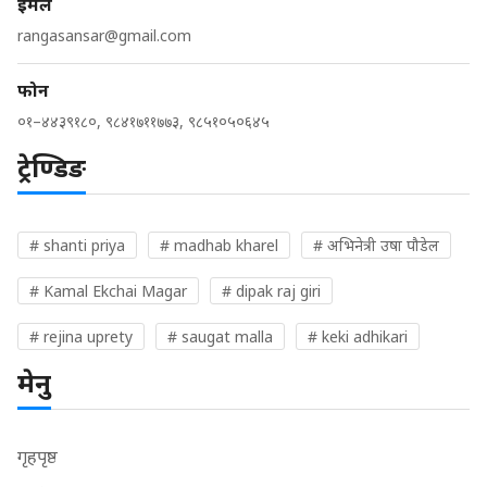
ईमेल
rangasansar@gmail.com
फोन
०१–४४३९१८०, ९८४१७११७७३, ९८५१०५०६४५
ट्रेण्डिङ
# shanti priya
# madhab kharel
# अभिनेत्री उषा पौडेल
# Kamal Ekchai Magar
# dipak raj giri
# rejina uprety
# saugat malla
# keki adhikari
मेनु
गृहपृष्ठ