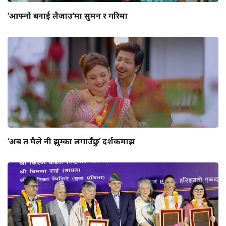
‘आफ्नो बनाई लैजाउ’मा सुमन र गरिमा
‘अब त मैले नी झुम्का लगाउँछु’ दर्शकमाझ