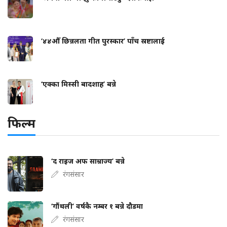
‘४४औँ छिन्नलता गीत पुरस्कार’ पाँच स्रष्टालाई
‘एक्का मिस्सी बादशाह’ बन्ने
फिल्म
‘द राइज अफ साम्राज्य’ बन्ने
रंगसंसार
‘गौंथली’ वर्षकै नम्बर १ बन्ने दौडमा
रंगसंसार