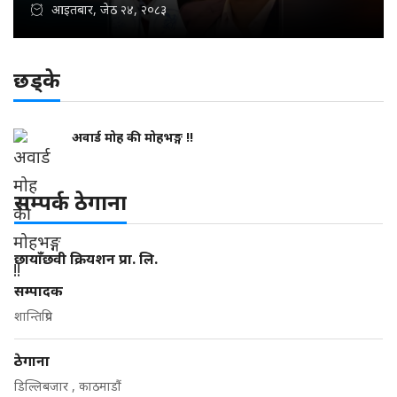
आइतबार, जेठ २४, २०८३
छड्के
अवार्ड मोह की मोहभङ्ग !!
सम्पर्क ठेगाना
छायाँछवी क्रियशन प्रा. लि.
सम्पादक
शान्तिप्रिय
ठेगाना
डिल्लिबजार , काठमाडौं