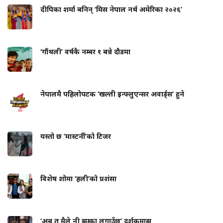
दीपिका शर्मा बनिन् ‘मिस नेपाल नर्थ अमेरिका २०२६’
‘गौंथली’ वर्षकै नम्बर १ बन्ने दौडमा
नेपालमै पहिलोपटक ‘खल्ती इन्फ्लुएन्सर अवार्ड्स’ हुने
यस्तो छ ‘मास्टर्नी’को टिजर
विशेष शोमा ‘हली’को प्रशंसा
‘अब त मैले नी झुम्का लगाउँछु’ दर्शकमाझ