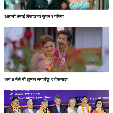
‘आफ्नो बनाई लैजाउ’मा सुमन र गरिमा
‘अब त मैले नी झुम्का लगाउँछु’ दर्शकमाझ