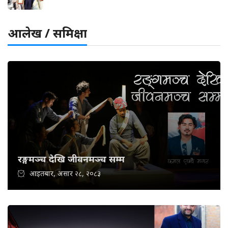
आलेख / समिक्षा
रङ्गमञ्च देखि जीवनमञ्च सम्म
आइतबार, असार २८, २०८३