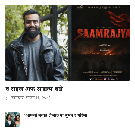
‘द राइज अफ साम्राज्य’ बन्ने
सोमबार, साउन ११, २०८३
‘आफ्नो बनाई लैजाउ’मा सुमन र गरिमा