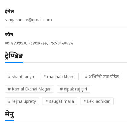
ईमेल
rangasansar@gmail.com
फोन
०१–४४३९१८०, ९८४१७११७७३, ९८५१०५०६४५
ट्रेण्डिङ
# shanti priya
# madhab kharel
# अभिनेत्री उषा पौडेल
# Kamal Ekchai Magar
# dipak raj giri
# rejina uprety
# saugat malla
# keki adhikari
मेनु