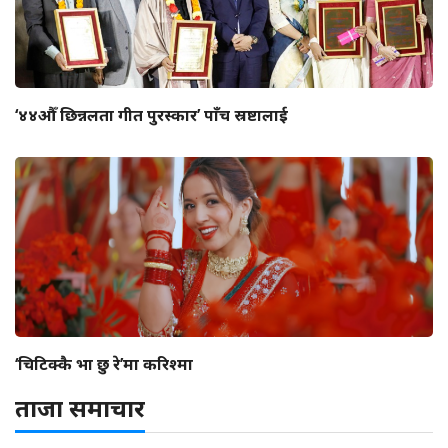
‘४४औँ छिन्नलता गीत पुरस्कार’ पाँच स्रष्टालाई
‘चिटिक्कै भा छु रे’मा करिश्मा
ताजा समाचार