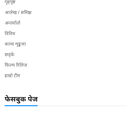
गृहपृष्ठ
आलेख / समिक्षा
अन्तर्वार्ता
विविध
काव्य शृङ्खला
छड्के
फिल्म रिलिज
हाम्रो टीम
फेसबुक पेज