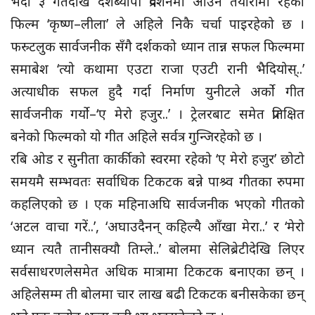
भदौ ३ गतेदेखि देशब्यापी प्रदर्शनमा आउने तयारीमा रहेको
फिल्म ‘कृष्ण–लीला’ ले अहिले निकै चर्चा पाइरहेको छ ।
फस्र्टलुक सार्वजनीक सँगै दर्शकको ध्यान तान्न सफल फिल्ममा
समाबेश ‘त्यो कथामा एउटा राजा एउटी रानी भैदियोस्..’
अत्याधीक सफल हुदै गर्दा निर्माण युनीटले अर्काे गीत
सार्वजनीक गर्यो–‘ए मेरो हजुर..’ । ट्रेलरबाट समेत प्रतिक्षित
बनेको फिल्मको यो गीत अहिले सर्वत्र गुन्जिरहेको छ ।
रबि ओड र सुनीता कार्कीको स्वरमा रहेको ‘ए मेरो हजुर’ छोटो
समयमै सम्भवतः सर्वाधिक टिकटक बन्ने पाश्र्व गीतका रुपमा
कहलिएको छ । एक महिनाअघि सार्वजनीक भएको गीतको
‘अटल वाचा गरें..’, ‘अघाउदैनन् कहिल्यै आँखा मेरा..’ र ‘मेरो
ध्यान त्यतै तानीसक्यौ तिम्ले..’ बोलमा सेलिब्रेटीदेखि लिएर
सर्वसाधरणलेसमेत अधिक मात्रामा टिकटक बनाएका छन् ।
अहिलेसम्म ती बोलमा चार लाख बढी टिकटक बनीसकेका छन्