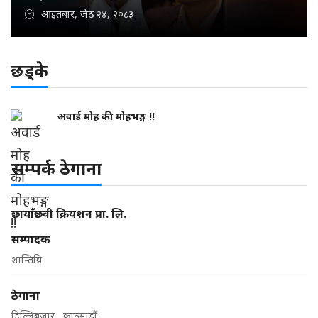
आइतबार, जेठ २४, २०८३
छड्के
अवार्ड मोह की मोहभङ्ग !!
सम्पर्क ठेगाना
छायाँछवी क्रियशन प्रा. लि.
सम्पादक
शान्तिप्रिय
ठेगाना
डिल्लिबजार , काठमाडौं