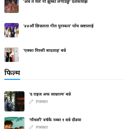
‘अब त मैले नी झुम्का लगाउँछु’ दर्शकमाझ
‘४४औँ छिन्नलता गीत पुरस्कार’ पाँच स्रष्टालाई
‘एक्का मिस्सी बादशाह’ बन्ने
फिल्म
‘द राइज अफ साम्राज्य’ बन्ने
रंगसंसार
‘गौंथली’ वर्षकै नम्बर १ बन्ने दौडमा
रंगसंसार