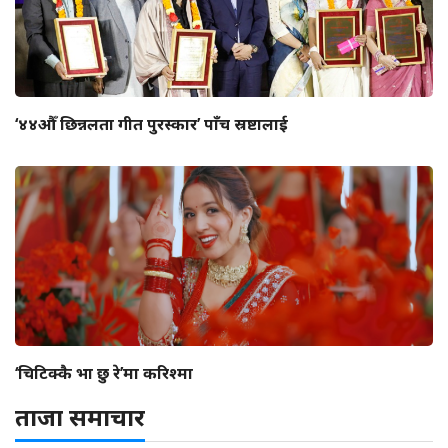
‘४४औँ छिन्नलता गीत पुरस्कार’ पाँच स्रष्टालाई
‘चिटिक्कै भा छु रे’मा करिश्मा
ताजा समाचार