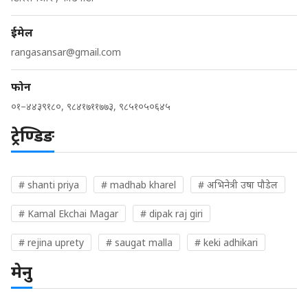
ईमेल
rangasansar@gmail.com
फोन
०१–४४३९१८०, ९८४१७११७७३, ९८५१०५०६४५
ट्रेण्डिङ
# shanti priya
# madhab kharel
# अभिनेत्री उषा पौडेल
# Kamal Ekchai Magar
# dipak raj giri
# rejina uprety
# saugat malla
# keki adhikari
मेनु