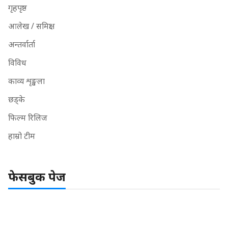
गृहपृष्ठ
आलेख / समिक्षा
अन्तर्वार्ता
विविध
काव्य शृङ्खला
छड्के
फिल्म रिलिज
हाम्रो टीम
फेसबुक पेज