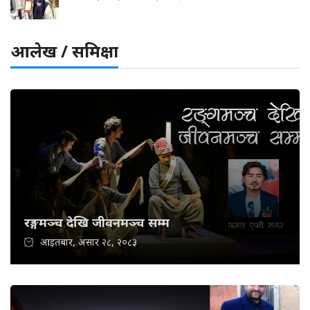
आलेख / समिक्षा
रङ्गमञ्च देखि जीवनमञ्च सम्म
आइतबार, असार २८, २०८३