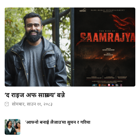
‘द राइज अफ साम्राज्य’ बन्ने
सोमबार, साउन ११, २०८३
‘आफ्नो बनाई लैजाउ’मा सुमन र गरिमा