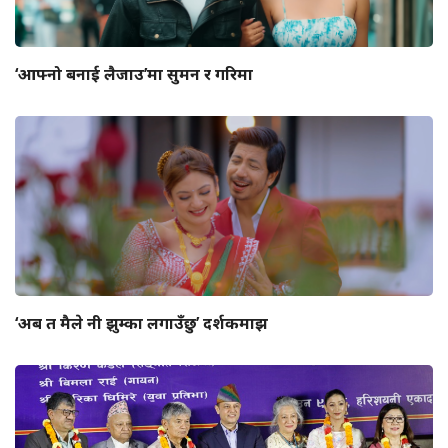
‘आफ्नो बनाई लैजाउ’मा सुमन र गरिमा
‘अब त मैले नी झुम्का लगाउँछु’ दर्शकमाझ