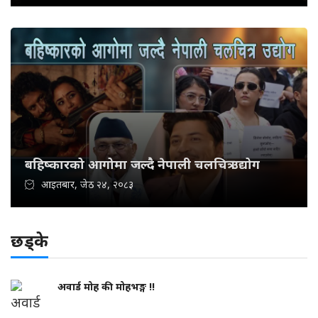
बहिष्कारको आगोमा जल्दै नेपाली चलचित्र उद्योग
आइतबार, जेठ २४, २०८३
छड्के
अवार्ड मोह की मोहभङ्ग !!