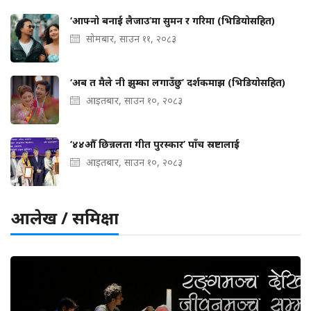
‘आफ्नो बनाई लैजाउ’मा सुमन र गरिमा (भिडियोसहित)
सोमबार, साउन ११, २०८३
‘अब त मैले नी झुम्का लगाउँछु’ दर्शकमाझ (भिडियोसहित)
आइतबार, साउन १०, २०८३
‘४४औँ छिन्नलता गीत पुरस्कार’ पाँच स्रष्टालाई
आइतबार, साउन १०, २०८३
आलेख / समिक्षा