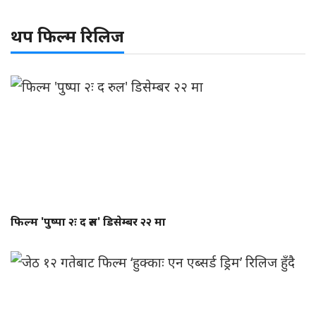
थप फिल्म रिलिज
फिल्म 'पुष्पा २ः द रुल' डिसेम्बर २२ मा