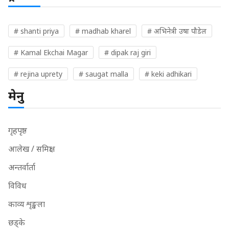
# shanti priya
# madhab kharel
# अभिनेत्री उषा पौडेल
# Kamal Ekchai Magar
# dipak raj giri
# rejina uprety
# saugat malla
# keki adhikari
मेनु
गृहपृष्ठ
आलेख / समिक्षा
अन्तर्वार्ता
विविध
काव्य शृङ्खला
छड्के