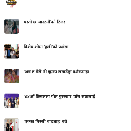
यस्तो छ ‘मास्टर्नी’को टिजर
विशेष शोमा ‘हली’को प्रशंसा
‘अब त मैले नी झुम्का लगाउँछु’ दर्शकमाझ
‘४४औँ छिन्नलता गीत पुरस्कार’ पाँच स्रष्टालाई
‘एक्का मिस्सी बादशाह’ बन्ने