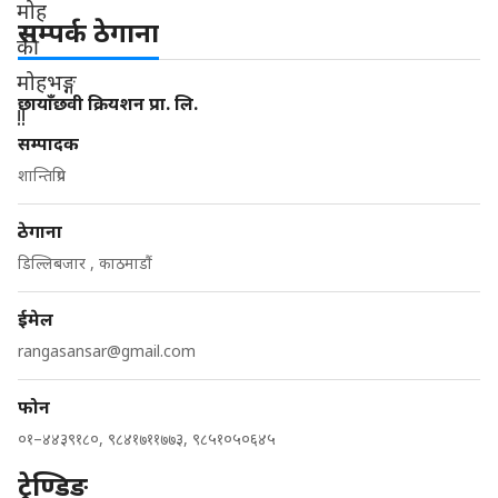
सम्पर्क ठेगाना
छायाँछवी क्रियशन प्रा. लि.
सम्पादक
शान्तिप्रिय
ठेगाना
डिल्लिबजार , काठमाडौं
ईमेल
rangasansar@gmail.com
फोन
०१–४४३९१८०, ९८४१७११७७३, ९८५१०५०६४५
ट्रेण्डिङ