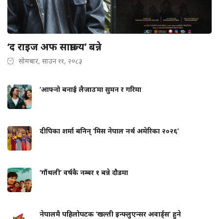
‘द राइज अफ साम्राज्य’ बन्ने
सोमबार, साउन ११, २०८३
‘आफ्नो बनाई लैजाउ’मा सुमन र गरिमा
दीपिका शर्मा बनिन् ‘मिस नेपाल नर्थ अमेरिका २०२६’
‘गौंथली’ वर्षकै नम्बर १ बन्ने दौडमा
नेपालमै पहिलोपटक ‘खल्ती इन्फ्लुएन्सर अवार्ड्स’ हुने