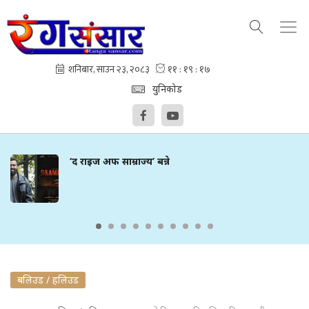
युनिकोड
‘द राइज अफ साम्राज्य’ बन्ने
बलिउड / हलिउड