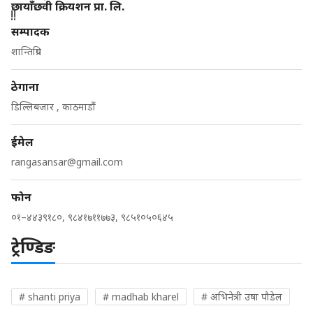
छायाँछवी क्रियशन प्रा. लि.
सम्पादक
शान्तिप्रिय
ठेगाना
डिल्लिबजार , काठमाडौं
ईमेल
rangasansar@gmail.com
फोन
०१–४४३९१८०, ९८४१७११७७३, ९८५१०५०६४५
ट्रेण्डिङ
# shanti priya
# madhab kharel
# अभिनेत्री उषा पौडेल