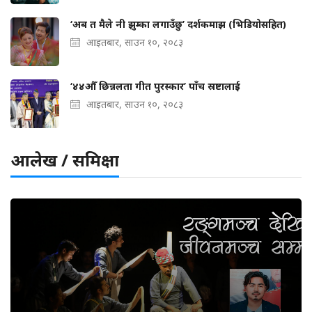
‘अब त मैले नी झुम्का लगाउँछु’ दर्शकमाझ (भिडियोसहित)
आइतबार, साउन १०, २०८३
‘४४औँ छिन्नलता गीत पुरस्कार’ पाँच स्रष्टालाई
आइतबार, साउन १०, २०८३
आलेख / समिक्षा