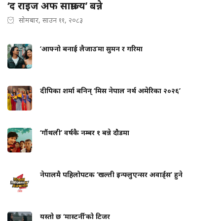
‘द राइज अफ साम्राज्य’ बन्ने
सोमबार, साउन ११, २०८३
‘आफ्नो बनाई लैजाउ’मा सुमन र गरिमा
दीपिका शर्मा बनिन् ‘मिस नेपाल नर्थ अमेरिका २०२६’
‘गौंथली’ वर्षकै नम्बर १ बन्ने दौडमा
नेपालमै पहिलोपटक ‘खल्ती इन्फ्लुएन्सर अवार्ड्स’ हुने
यस्तो छ ‘मास्टर्नी’को टिजर