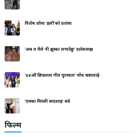
विशेष शोमा ‘हली’को प्रशंसा
‘अब त मैले नी झुम्का लगाउँछु’ दर्शकमाझ
‘४४औँ छिन्नलता गीत पुरस्कार’ पाँच स्रष्टालाई
‘एक्का मिस्सी बादशाह’ बन्ने
फिल्म