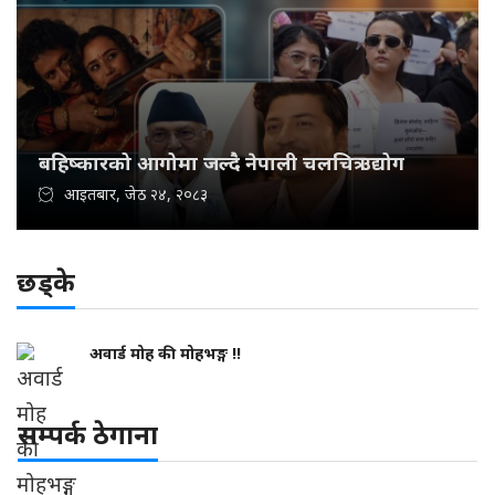
बहिष्कारको आगोमा जल्दै नेपाली चलचित्र उद्योग
आइतबार, जेठ २४, २०८३
छड्के
अवार्ड मोह की मोहभङ्ग !!
सम्पर्क ठेगाना