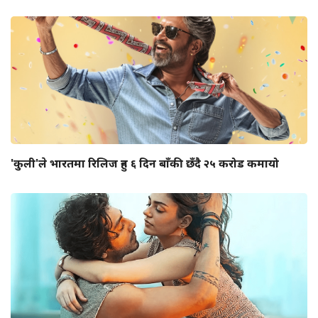
'कुली'ले भारतमा रिलिज हुन ६ दिन बाँकी छँदै २५ करोड कमायो