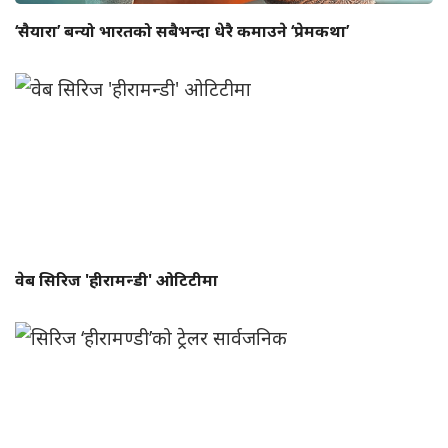
‘सैयारा’ बन्यो भारतको सबैभन्दा धेरै कमाउने ‘प्रेमकथा’
वेब सिरिज 'हीरामन्डी' ओटिटीमा