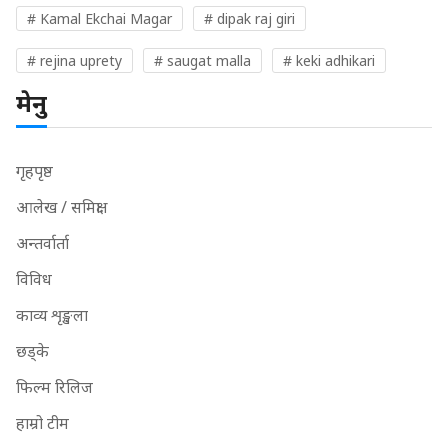
# Kamal Ekchai Magar
# dipak raj giri
# rejina uprety
# saugat malla
# keki adhikari
मेनु
गृहपृष्ठ
आलेख / समिक्षा
अन्तर्वार्ता
विविध
काव्य शृङ्खला
छड्के
फिल्म रिलिज
हाम्रो टीम