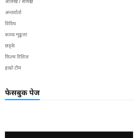
आलेख / समिक्षा
अन्तर्वार्ता
विविध
काव्य शृङ्खला
छड्के
फिल्म रिलिज
हाम्रो टीम
फेसबुक पेज