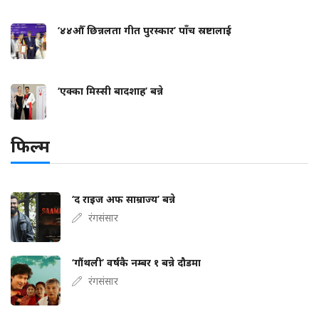
‘४४औँ छिन्नलता गीत पुरस्कार’ पाँच स्रष्टालाई
‘एक्का मिस्सी बादशाह’ बन्ने
फिल्म
‘द राइज अफ साम्राज्य’ बन्ने
रंगसंसार
‘गौंथली’ वर्षकै नम्बर १ बन्ने दौडमा
रंगसंसार