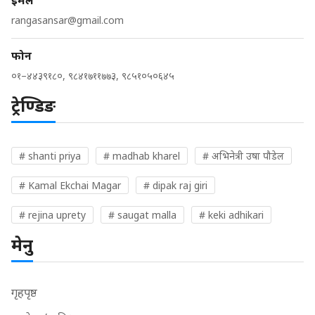
ईमेल
rangasansar@gmail.com
फोन
०१–४४३९१८०, ९८४१७११७७३, ९८५१०५०६४५
ट्रेण्डिङ
# shanti priya
# madhab kharel
# अभिनेत्री उषा पौडेल
# Kamal Ekchai Magar
# dipak raj giri
# rejina uprety
# saugat malla
# keki adhikari
मेनु
गृहपृष्ठ