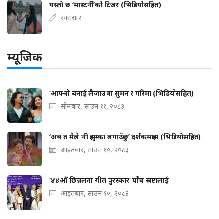
यस्तो छ ‘मास्टर्नी’को टिजर (भिडियोसहित)
रंगसंसार
म्यूजिक
‘आफ्नो बनाई लैजाउ’मा सुमन र गरिमा (भिडियोसहित)
सोमबार, साउन ११, २०८३
‘अब त मैले नी झुम्का लगाउँछु’ दर्शकमाझ (भिडियोसहित)
आइतबार, साउन १०, २०८३
‘४४औँ छिन्नलता गीत पुरस्कार’ पाँच स्रष्टालाई
आइतबार, साउन १०, २०८३