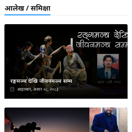
आलेख / समिक्षा
रङ्गमञ्च देखि जीवनमञ्च सम्म
आइतबार, असार २८, २०८३