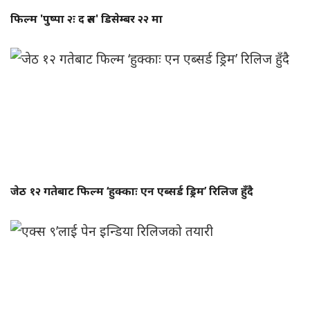
फिल्म 'पुष्पा २ः द रुल' डिसेम्बर २२ मा
जेठ १२ गतेबाट फिल्म ‘हुक्काः एन एब्सर्ड ड्रिम’ रिलिज हुँदै