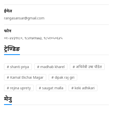
ईमेल
rangasansar@gmail.com
फोन
०१–४४३९१८०, ९८४१७११७७३, ९८५१०५०६४५
ट्रेण्डिङ
# shanti priya
# madhab kharel
# अभिनेत्री उषा पौडेल
# Kamal Ekchai Magar
# dipak raj giri
# rejina uprety
# saugat malla
# keki adhikari
मेनु