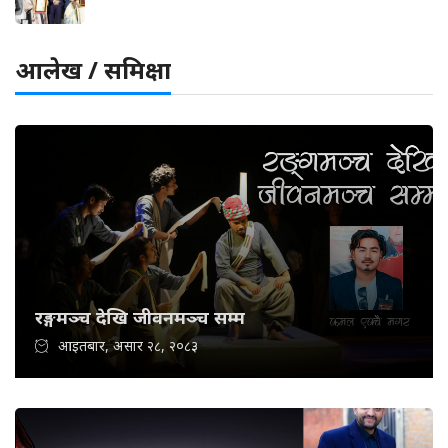
आलेख / समिक्षा
रङ्गमञ्च देखि जीवनमञ्च सम्म
आइतबार, असार २८, २०८३