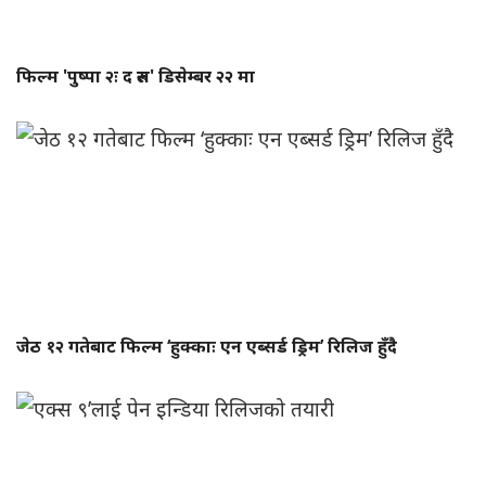
फिल्म 'पुष्पा २ः द रुल' डिसेम्बर २२ मा
जेठ १२ गतेबाट फिल्म ‘हुक्काः एन एब्सर्ड ड्रिम’ रिलिज हुँदै