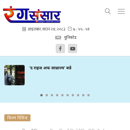
युनिकोड
‘द राइज अफ साम्राज्य’ बन्ने
फिल्म रिलिज