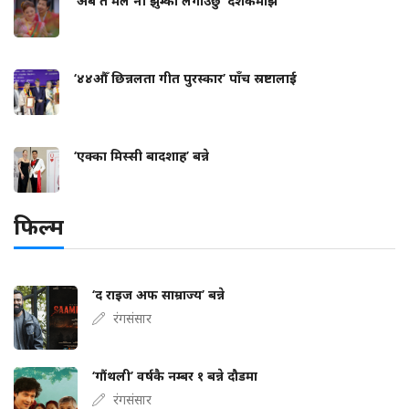
‘अब त मैले नी झुम्का लगाउँछु’ दर्शकमाझ
‘४४औँ छिन्नलता गीत पुरस्कार’ पाँच स्रष्टालाई
‘एक्का मिस्सी बादशाह’ बन्ने
फिल्म
‘द राइज अफ साम्राज्य’ बन्ने
रंगसंसार
‘गौंथली’ वर्षकै नम्बर १ बन्ने दौडमा
रंगसंसार