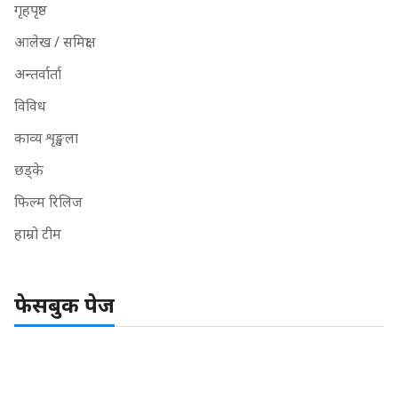
गृहपृष्ठ
आलेख / समिक्षा
अन्तर्वार्ता
विविध
काव्य शृङ्खला
छड्के
फिल्म रिलिज
हाम्रो टीम
फेसबुक पेज