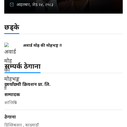
आइतबार, जेठ २४, २०८३
छड्के
अवार्ड मोह की मोहभङ्ग !!
सम्पर्क ठेगाना
छायाँछवी क्रियशन प्रा. लि.
सम्पादक
शान्तिप्रिय
ठेगाना
डिल्लिबजार , काठमाडौं