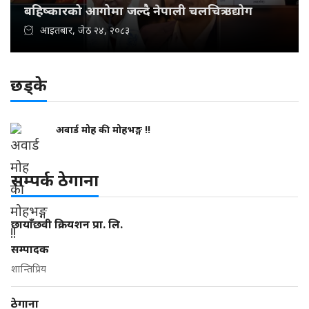
बहिष्कारको आगोमा जल्दै नेपाली चलचित्र उद्योग
आइतबार, जेठ २४, २०८३
छड्के
अवार्ड मोह की मोहभङ्ग !!
सम्पर्क ठेगाना
छायाँछवी क्रियशन प्रा. लि.
सम्पादक
शान्तिप्रिय
ठेगाना