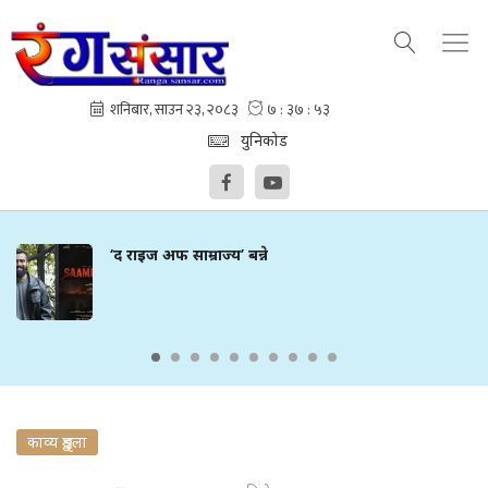
युनिकोड
‘द राइज अफ साम्राज्य’ बन्ने
काव्य शृङ्खला