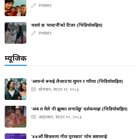
रंगसंसार
यस्तो छ ‘मास्टर्नी’को टिजर (भिडियोसहित)
रंगसंसार
म्यूजिक
‘आफ्नो बनाई लैजाउ’मा सुमन र गरिमा (भिडियोसहित)
सोमबार, साउन ११, २०८३
‘अब त मैले नी झुम्का लगाउँछु’ दर्शकमाझ (भिडियोसहित)
आइतबार, साउन १०, २०८३
‘४४औँ छिन्नलता गीत पुरस्कार’ पाँच स्रष्टालाई