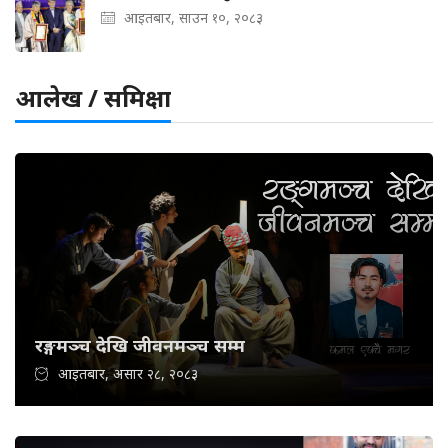
आइतबार, साउन १०, २०८३
आलेख / समिक्षा
रङ्गमञ्च देखि जीवनमञ्च सम्म
आइतबार, असार २८, २०८३