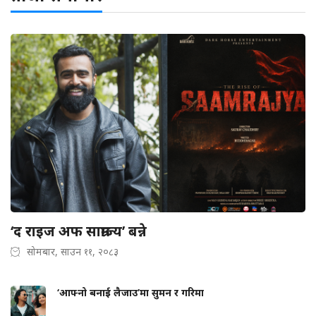
‘द राइज अफ साम्राज्य’ बन्ने
सोमबार, साउन ११, २०८३
‘आफ्नो बनाई लैजाउ’मा सुमन र गरिमा