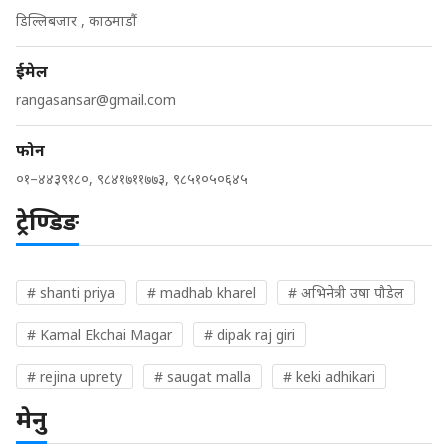
डिल्लिबजार , काठमाडौं
ईमेल
rangasansar@gmail.com
फोन
०१–४४३९१८०, ९८४१७११७७३, ९८५१०५०६४५
ट्रेण्डिङ
# shanti priya
# madhab kharel
# अभिनेत्री उषा पौडेल
# Kamal Ekchai Magar
# dipak raj giri
# rejina uprety
# saugat malla
# keki adhikari
मेनु