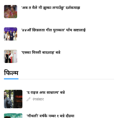
‘अब त मैले नी झुम्का लगाउँछु’ दर्शकमाझ
‘४४औँ छिन्नलता गीत पुरस्कार’ पाँच स्रष्टालाई
‘एक्का मिस्सी बादशाह’ बन्ने
फिल्म
‘द राइज अफ साम्राज्य’ बन्ने
रंगसंसार
‘गौंथली’ वर्षकै नम्बर १ बन्ने दौडमा