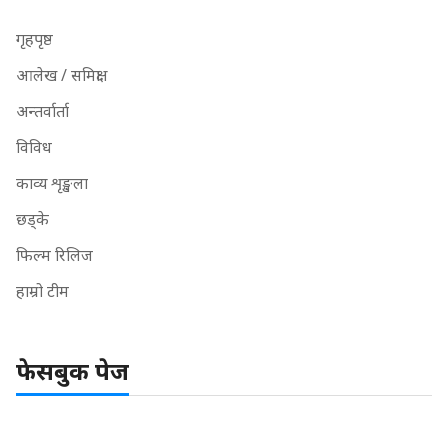
गृहपृष्ठ
आलेख / समिक्षा
अन्तर्वार्ता
विविध
काव्य शृङ्खला
छड्के
फिल्म रिलिज
हाम्रो टीम
फेसबुक पेज