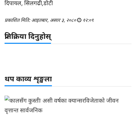
दिपायल, सिलगढी,डोटी
प्रकाशित मिति: आइतबार, असार ३, २०८०
१२:०९
प्रतिक्रिया दिनुहोस्
थप काव्य शृङ्खला