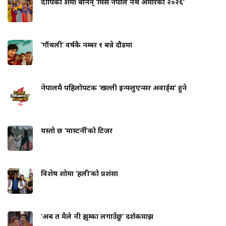
दीपिका शर्मा बनिन् ‘मिस नेपाल नर्थ अमेरिका २०२६’
‘गौंथली’ वर्षकै नम्बर १ बन्ने दौडमा
नेपालमै पहिलोपटक ‘खल्ती इन्फ्लुएन्सर अवार्ड्स’ हुने
यस्तो छ ‘मास्टर्नी’को टिजर
विशेष शोमा ‘हली’को प्रशंसा
‘अब त मैले नी झुम्का लगाउँछु’ दर्शकमाझ