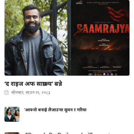
‘द राइज अफ साम्राज्य’ बन्ने
सोमबार, साउन ११, २०८३
‘आफ्नो बनाई लैजाउ’मा सुमन र गरिमा