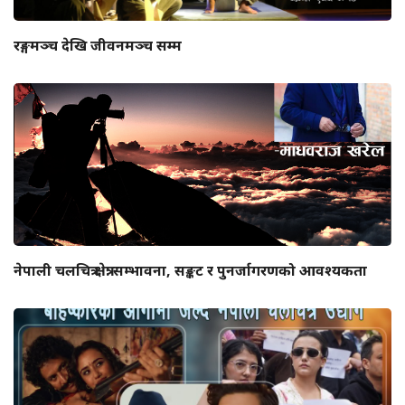
रङ्गमञ्च देखि जीवनमञ्च सम्म
नेपाली चलचित्र क्षेत्र: सम्भावना, सङ्कट र पुनर्जागरणको आवश्यकता