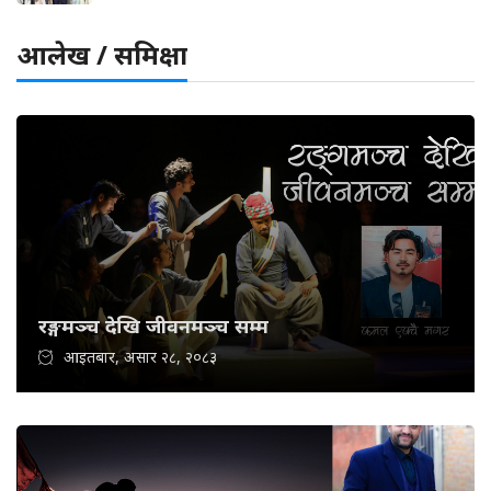
आलेख / समिक्षा
रङ्गमञ्च देखि जीवनमञ्च सम्म
आइतबार, असार २८, २०८३