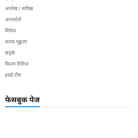
आलेख / समिक्षा
अन्तर्वार्ता
विविध
काव्य शृङ्खला
छड्के
फिल्म रिलिज
हाम्रो टीम
फेसबुक पेज