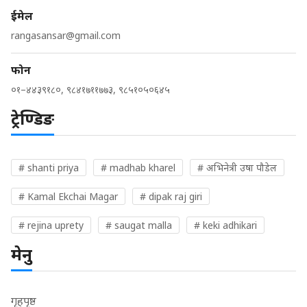
ईमेल
rangasansar@gmail.com
फोन
०१–४४३९१८०, ९८४१७११७७३, ९८५१०५०६४५
ट्रेण्डिङ
# shanti priya
# madhab kharel
# अभिनेत्री उषा पौडेल
# Kamal Ekchai Magar
# dipak raj giri
# rejina uprety
# saugat malla
# keki adhikari
मेनु
गृहपृष्ठ