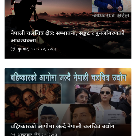
नेपाली चलचित्र क्षेत्र: सम्भावना, सङ्कट र पुनर्जागरणको
आवश्यकता
बुधबार, असार १०, २०८३
बहिष्कारको आगोमा जल्दै नेपाली चलचित्र उद्योग
आइतबार, जेठ २४, २०८३