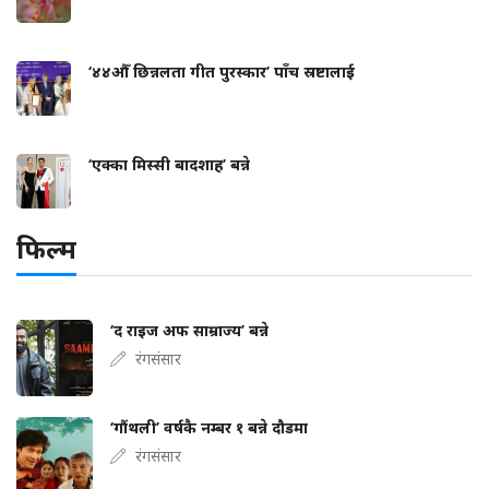
‘४४औँ छिन्नलता गीत पुरस्कार’ पाँच स्रष्टालाई
‘एक्का मिस्सी बादशाह’ बन्ने
फिल्म
‘द राइज अफ साम्राज्य’ बन्ने
रंगसंसार
‘गौंथली’ वर्षकै नम्बर १ बन्ने दौडमा
रंगसंसार