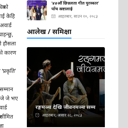
‘४४औँ छिन्नलता गीत पुरस्कार’
त्रको
पाँच स्रष्टालाई
लाई केहि
आइतबार, साउन १०, २०८३
 अवार्ड
आलेख / समिक्षा
ाहन्छु,
को हौसला
ाको कारण
प्रकृति’
 सम्मान
 जे जे भए
रङ्गमञ्च देखि जीवनमञ्च सम्म
ार्ड
आइतबार, असार २८, २०८३
र सीमित
्ञा