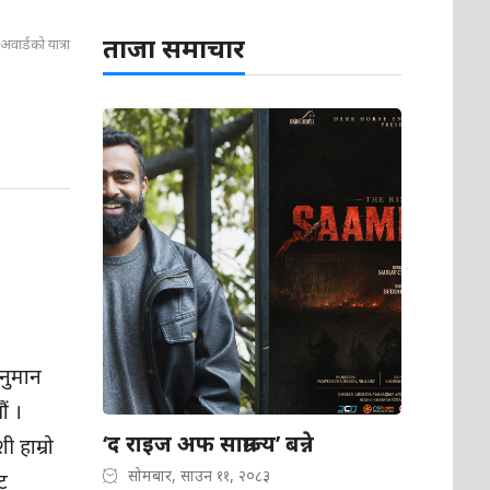
ताजा समाचार
वार्डको यात्रा
अनुमान
ं ।
‘द राइज अफ साम्राज्य’ बन्ने
 हाम्रो
सोमबार, साउन ११, २०८३
ाट