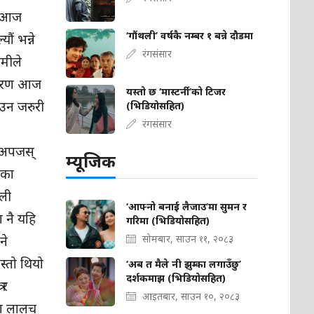
 । आज
‘गौंथली’ वर्षकै नम्बर १ बन्ने दौडमा
ौं भन्ने
रंगसंसार
ामीले
 कारण आज
यस्तो छ ‘मास्टर्नी’को टिजर
नाउन जरुरी
(भिडियोसहित)
रंगसंसार
ी अपजस्
म्यूजिक
डका
ाली
‘आफ्नो बनाई लैजाउ’मा सुमन र
ा नै यहि
गरिमा (भिडियोसहित)
ने
सोमबार, साउन ११, २०८३
स्तो थियो
‘अब त मैले नी झुम्का लगाउँछु’
दर्शकमाझ (भिडियोसहित)
 र
आइतबार, साउन १०, २०८३
कमा लालच