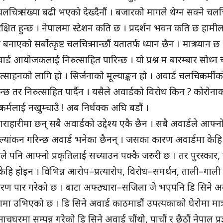
ं । चलचित्र संख्या बढी भएको देख्दैनौं । बजारको मागले थेग्न सक्ने चलचि
रक्षित हुन्छ । नेपालमा स्टेशन कति छ । प्रदर्शन भवन कति छ हामी
ाएको सर्बोत्कृष्ट चलचित्र मान्छौं यतातर्फ ध्यान छैन । मात्र ध्यान छ
अवार्ड आयोजकलाई निरुत्साहित पारिन्छ । यो प्रश्न म बारम्बार सोध्न च
त्साहनको लागि हो । सिर्जनाको मूल्याङ्कन हो । अवार्ड चलचित्रकर्मी
दिन्छ तर निरुत्साहित पार्दैन । यसैले अवार्डको विरोध किन ? कोरोन
कर्मलाई नखुम्चाउँ ! अब निर्धक्क अघि बडौं ।
हारीमा छन् सबै अवार्डको उद्देश्य एकै छैन । सबै अवार्डले आफ्नो ‘
्यांकन गरिन्छ अवार्ड भनेका छैनन् । जसका कारण अवार्डमा केहि
े पनि आफ्नो प्रकृतिलाई सच्याउन पक्कै जरुरी छ । तर पुरस्कार,
ा केहि होइन । विभिन्न आरोप–प्रत्यारोप, विरोध–समर्थन, ताली–गाली
चरण पार गरेको छ । बाटा अफ्ठ्यारा–सजिला जे भएपनि डि सिने अव
योगमा उभिएको छ । डि सिने अवार्ड काठमाडौं उपत्यकाको घेरोमा मात्
य नाचघरमा सम्पन्न गरेको डि सिने अवार्ड चौंथो, पाचौं र छैठौं नेपाल प्रज