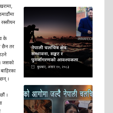
ोखरामा,
ठमाडौंमा
 रस्सीयन
व के
ा छैन तर
नेपाली चलचित्र क्षेत्र:
सम्भावना, सङ्कट र
ाउने
पुनर्जागरणको आवश्यकता
े । जसको
बुधबार, असार १०, २०८३
ा बाहिरका
छन् ।
छौं ।
था
म