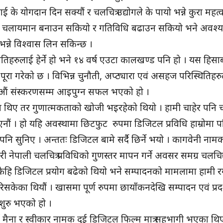
रलाई के योगदान दिन सक्यौं र चलचित्र उद्योगले के पायो भन्ने कुरा महत्व
गलाई चलायमान बनाउन सकियो र गतिविधि बढाउन सकियो भने अवश्य 
 भन्ने विश्वास लिन सकिन्छ ।
ौतिहरुलाई हेर्ने हो भने १४ वर्ष एउटा कालखण्ड पनि हो । यस हिसा
ूरा गरेको छ । विभिन्न चुनौती, अप्ठ्यारा एवं असहज परिस्थितिहर
१४ औं संस्करणसम्म आइपुग्न सफल भएको हो ।
ेका थिए तर गुणात्मकताको खोजी भइरहेको थियो । हामी चाहेर पनि चल
एनौं । हो यहि अवस्थामा छिटफुट रुपमा डिजिटल प्रविधि हाम्रोमा पनि
पनि सुनिए । अन्ततः डिजिटल बामे सर्दै छिर्ने भयो । कागवेनी नाम
री नेपाली चलचित्र प्रविधिको गुणस्तर मापन गर्ने अवसर समग्र चलचित्
छि केहि डिजिटल प्रयोग बढेको थियो भने सम्पादनको मामलामा हामी 
िसकेका थियौं । खासमा पूर्ण रुपमा छायाँकनदेखि सम्पादन एवं प्रद
 शुरु भएको हो ।
्दा मैना र स्वीकार नामक दुई डिजिटल फिल्म मात्र सहभागी भएका थिए