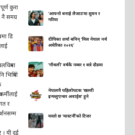
पूर्ण कुरा
‘आफ्नो बनाई लैजाउ’मा सुमन र
नै समग्र
गरिमा
बमा डि
दीपिका शर्मा बनिन् ‘मिस नेपाल नर्थ
ुलाई
अमेरिका २०२६’
चित्रमा
‘गौंथली’ वर्षकै नम्बर १ बन्ने दौडमा
 भित्रियो
क
नेपालमै पहिलोपटक ‘खल्ती
रकर्मीलाई
इन्फ्लुएन्सर अवार्ड्स’ हुने
रगत र
र्शनसम्म
यस्तो छ ‘मास्टर्नी’को टिजर
 । यी दुई