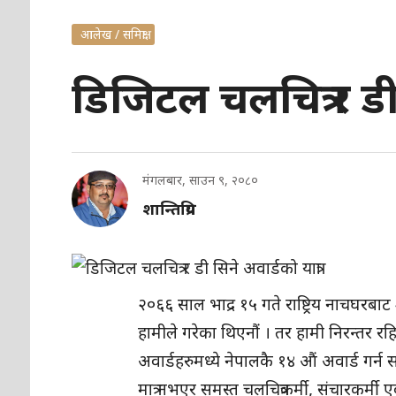
आलेख / समिक्षा
डिजिटल चलचित्र र डी 
मंगलबार, साउन ९, २०८०
शान्तिप्रिय
२०६६ साल भाद्र १५ गते राष्ट्रिय नाचघरबाट
हामीले गरेका थिएनौं । तर हामी निरन्तर र
अवार्डहरुमध्ये नेपालकै १४ औं अवार्ड गर्न
मात्र नभएर समस्त चलचित्रकर्मी, संचारकर्मी ए