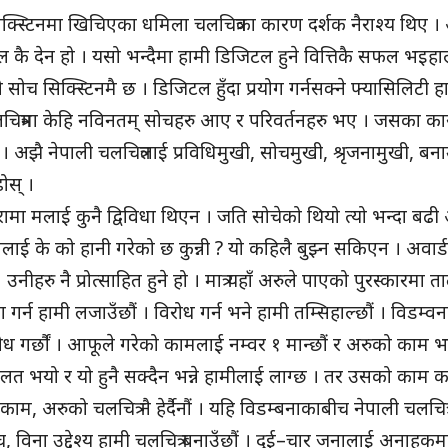
सिक्स्टिनमा खिचिएका धमिला चलचित्रका कारण दर्शक नैराश्य थिए
ल कै देन हो । यसो भन्दैमा हामी डिजिटल हुने वित्तिकै सफल भइहाल्य
च सिक्स्टिनमै छ । डिजिटल हुँदा प्रयोग गर्नसक्ने फ्यासिलिटी ह
 चलचित्रमा केहि नविनतम् सोचहरु आए र परिवर्तनहरु भए । जसका
त छ । अझै नेपाली चलचित्रलाई प्रविधिमुखी, सोचमुखी, श्रृजनामुखी, ब
ोस् ।
रामा मलाई कुनै द्विविधा थिएन । जति सोचेको थियो त्यो भन्दा बढ
लाई के को हानी गरेको छ कुन्नी ? यो कहिलै बुझ्न सकिएन । अवार्
। उनीहरु नै प्रोत्साहित हुने हो । मात्र यहाँ अरुले पाएको पुरस्कारमा त
 गर्न हामी लजाउँछौं । विरोध गर्न भने हामी तम्सिहाल्छौं । विडम्वन
ोध गर्छौं । आफूले गरेको कामलाई नम्वर १ मान्छौं र अरुको काम भ
गलत भयो र यो हुनै सक्दैन भन्ने हामीलाई लाग्छ । तर उसको काम क
ो काम, अरुको चलचित्र नै हेर्दैनौं । यहि विडम्बनाकाबीच नेपाली चलचित्र
सोच, विना उद्देश्य हामी चलचित्र बनाउँछौं । दुई–चार जनालाई अनाह