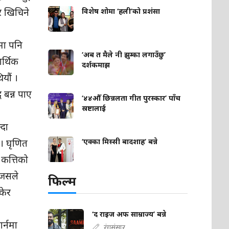
र खिचिने
विशेष शोमा ‘हली’को प्रशंसा
मा पनि
‘अब त मैले नी झुम्का लगाउँछु’
आर्थिक
दर्शकमाझ
यौं ।
 बन्न पाए
‘४४औँ छिन्नलता गीत पुरस्कार’ पाँच
स्रष्टालाई
्दा
। घृणित
‘एक्का मिस्सी बादशाह’ बन्ने
 कत्तिको
ो जसले
फिल्म
केर
‘द राइज अफ साम्राज्य’ बन्ने
र्नमा
रंगसंसार