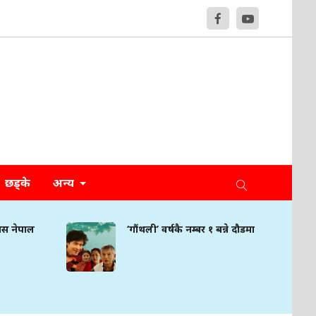
छड्के
अन्य
मिस नेपाल
‘गौंथली’ वर्षकै नम्बर १ बन्ने दौडमा