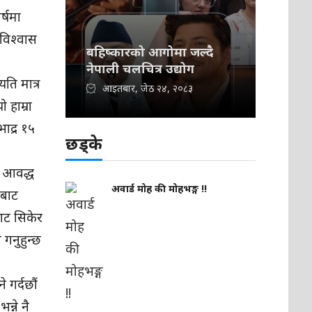
र्षमा
 विश्वास
बहिष्कारको आगोमा जल्दै
नेपाली चलचित्र उद्योग
ि मात्र
आइतबार, जेठ २४, २०८३
 हाम्रा
भाद्र १५
छड्के
य आवद्ध
अवार्ड मोह की मोहभङ्ग !!
डबाट
बाट सिकेर
 गनुहुन्छ
 गर्दछौं
न्ने नै