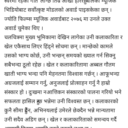
स्वरमा रहेको गीत ‘लाग्छ तिम्रै आँखा हेरिरहुँ’ बोलको म्यूजिक
भिडियोबाट सर्वोत्कृष्ट मोडलको अवार्ड पाइसकेका छन् ।
ज्योति फिल्म्स म्यूजिक अवार्डबाट २०७६ मा उनले उक्त
अवार्ड चुमेका थिए ।
चलचित्रमा मुख्य भूमिकामा देखिन लागेका उनी कलाकारिता र
खेल एकैसाथ लिएर हिंड्ने सोचमा छन् । मान्छेको कामले
उसको भाग्य कोर्छ, उनी भन्छन् समयको ख्याल गर्न सिक्नु
सबैभन्दा ठूलो रहेछ । खेल र कलाकारितामा अब्बल गौतम
खाती भाग्य भन्दा पनि मेहनतमा विश्वास गर्छन् । आफूभन्दा
अग्रजलाई सम्मान गर्नु, अनुजलाई प्रोत्साहन गर्नु नै हाम्रो
संस्कार हो । दुःखमा नआत्तिकन संस्कारको पालना गरियो भने
सफलता हासिल हुन्छ भन्नेमा उनी विश्वस्त छन् । कलाकारको
कुनै सीमा हुँदैन, अभिनयलाई उमेरले छेक्दैन भन्ने मान्यतामा
उनी सदैव अडिग छन् । खेल र कलाकारिताको समन्वय गर्दै