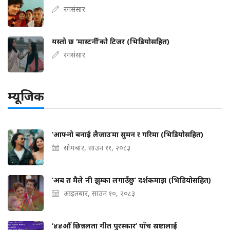
रंगसंसार
यस्तो छ ‘मास्टर्नी’को टिजर (भिडियोसहित)
रंगसंसार
म्यूजिक
‘आफ्नो बनाई लैजाउ’मा सुमन र गरिमा (भिडियोसहित)
सोमबार, साउन ११, २०८३
‘अब त मैले नी झुम्का लगाउँछु’ दर्शकमाझ (भिडियोसहित)
आइतबार, साउन १०, २०८३
‘४४औँ छिन्नलता गीत पुरस्कार’ पाँच स्रष्टालाई