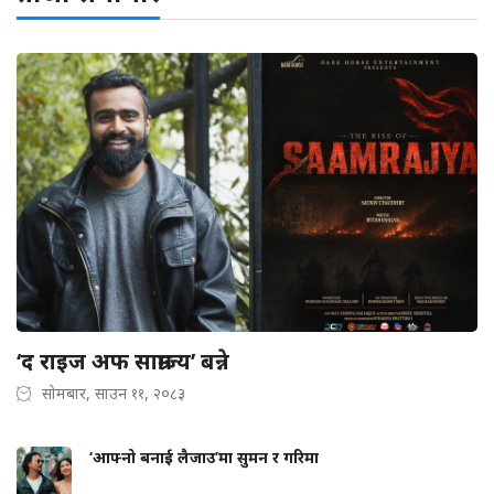
‘द राइज अफ साम्राज्य’ बन्ने
सोमबार, साउन ११, २०८३
‘आफ्नो बनाई लैजाउ’मा सुमन र गरिमा