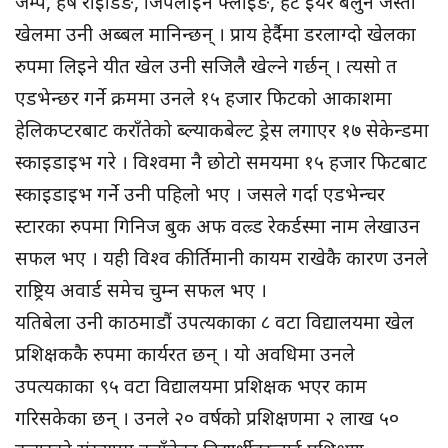
जम्प, हर्ष राइडिङ, जिपलाइन फ्लाइङ, हट इयर बलुन जस्ता
खेलमा उनी अब्बल मानिन्छन् । प्राय हेर्दैमा डरलाग्दो खेलका
रुपमा लिइने यीत खेल उनी सजिलै खेल्ने गर्छन् । त्यसो त
एडभेन्छर गर्ने क्रममा उनले १५ हजार फिटको आकाशमा
हेलिकप्टरबाट कराँतेको ब्ल्याकबेल्ट ड्रेस लगाएर १७ सेकेन्डमा
स्काइडाइभ गरे । विश्वमा नै छोटो समयमा १५ हजार फिटबाट
स्काइडाइभ गर्ने उनी पहिलो भए । जसले गर्दा एडभेन्चर
स्टारका रुपमा गिनिज बुक अफ वल्र्ड रेकर्डस्मा नाम लेखाउन
सफल भए । यही विश्व कीर्तिमानी कायम राखेकै कारण उनले
राष्ट्रिय अवार्ड समेच चुम्न सफल भए ।
यतिबेला उनी काठमाडौं उपत्यकाका ८ वटा विद्यालयमा खेल
प्रशिक्षककै रुपमा कार्यरत छन् । यो अवधिमा उनले
उपत्यकाका ९५ वटा विद्यालयमा प्रशिक्षक भएर काम
गरिसकेका छन् । उनले २० वर्षको प्रशिक्षणमा २ लाख ५०