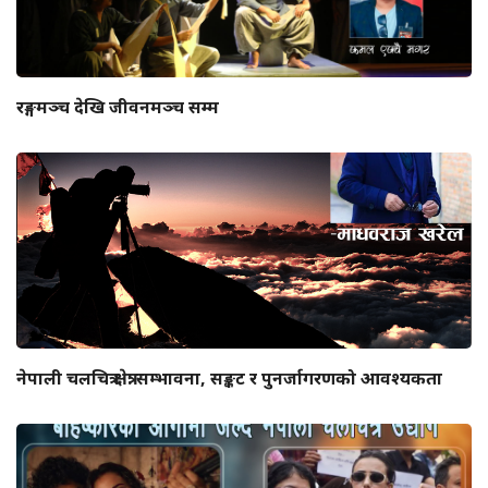
रङ्गमञ्च देखि जीवनमञ्च सम्म
नेपाली चलचित्र क्षेत्र: सम्भावना, सङ्कट र पुनर्जागरणको आवश्यकता