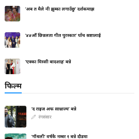
‘अब त मैले नी झुम्का लगाउँछु’ दर्शकमाझ
‘४४औँ छिन्नलता गीत पुरस्कार’ पाँच स्रष्टालाई
‘एक्का मिस्सी बादशाह’ बन्ने
फिल्म
‘द राइज अफ साम्राज्य’ बन्ने
रंगसंसार
‘गौंथली’ वर्षकै नम्बर १ बन्ने दौडमा