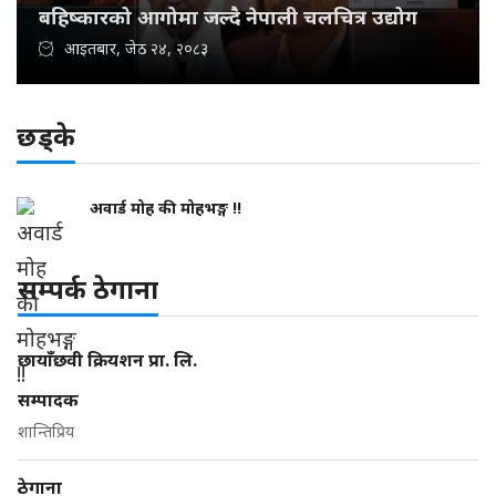
बहिष्कारको आगोमा जल्दै नेपाली चलचित्र उद्योग
आइतबार, जेठ २४, २०८३
छड्के
अवार्ड मोह की मोहभङ्ग !!
सम्पर्क ठेगाना
छायाँछवी क्रियशन प्रा. लि.
सम्पादक
शान्तिप्रिय
ठेगाना