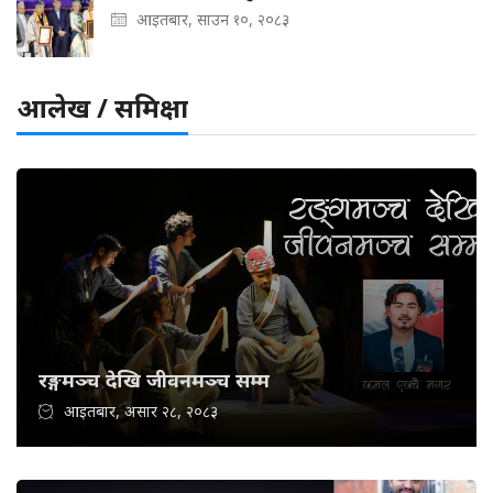
आइतबार, साउन १०, २०८३
आलेख / समिक्षा
रङ्गमञ्च देखि जीवनमञ्च सम्म
आइतबार, असार २८, २०८३