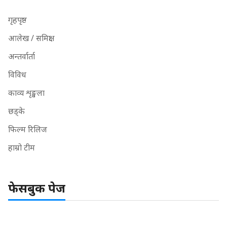
गृहपृष्ठ
आलेख / समिक्षा
अन्तर्वार्ता
विविध
काव्य शृङ्खला
छड्के
फिल्म रिलिज
हाम्रो टीम
फेसबुक पेज