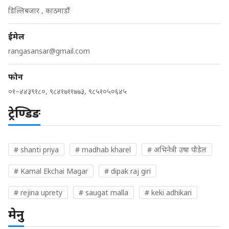
डिल्लिबजार , काठमाडौं
ईमेल
rangasansar@gmail.com
फोन
०१–४४३९१८०, ९८४१७११७७३, ९८५१०५०६४५
ट्रेण्डिङ
# shanti priya
# madhab kharel
# अभिनेत्री उषा पौडेल
# Kamal Ekchai Magar
# dipak raj giri
# rejina uprety
# saugat malla
# keki adhikari
मेनु