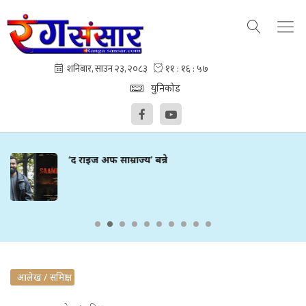
युनिकोड
ाज्य’ बन्ने
‘आफ्नो बनाई लै
आलेख / समिक्षा