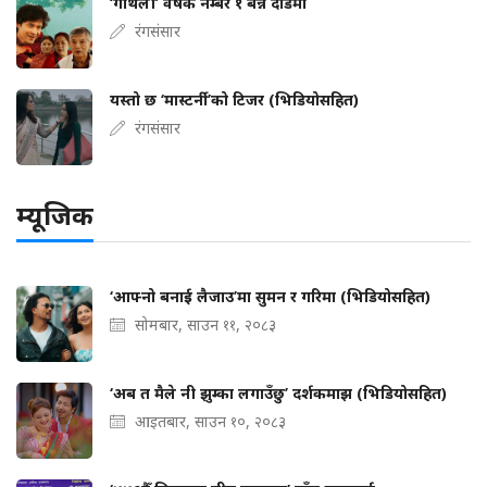
‘गौंथली’ वर्षकै नम्बर १ बन्ने दौडमा
रंगसंसार
यस्तो छ ‘मास्टर्नी’को टिजर (भिडियोसहित)
रंगसंसार
म्यूजिक
‘आफ्नो बनाई लैजाउ’मा सुमन र गरिमा (भिडियोसहित)
सोमबार, साउन ११, २०८३
‘अब त मैले नी झुम्का लगाउँछु’ दर्शकमाझ (भिडियोसहित)
आइतबार, साउन १०, २०८३