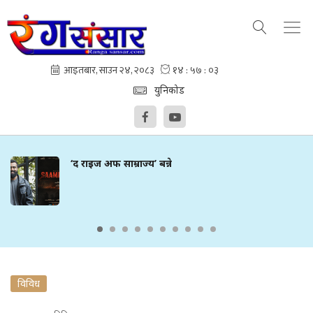
युनिकोड
‘द राइज अफ साम्राज्य’ बन्ने
विविध