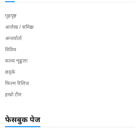
गृहपृष्ठ
आलेख / समिक्षा
अन्तर्वार्ता
विविध
काव्य शृङ्खला
छड्के
फिल्म रिलिज
हाम्रो टीम
फेसबुक पेज