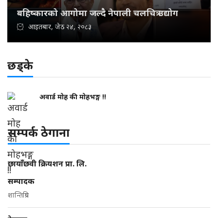
बहिष्कारको आगोमा जल्दै नेपाली चलचित्र उद्योग
आइतबार, जेठ २४, २०८३
छड्के
अवार्ड मोह की मोहभङ्ग !!
सम्पर्क ठेगाना
छायाँछवी क्रियशन प्रा. लि.
सम्पादक
शान्तिप्रिय