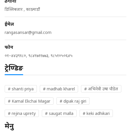
ठेगाना
डिल्लिबजार , काठमाडौं
ईमेल
rangasansar@gmail.com
फोन
०१–४४३९१८०, ९८४१७११७७३, ९८५१०५०६४५
ट्रेण्डिङ
# shanti priya
# madhab kharel
# अभिनेत्री उषा पौडेल
# Kamal Ekchai Magar
# dipak raj giri
# rejina uprety
# saugat malla
# keki adhikari
मेनु