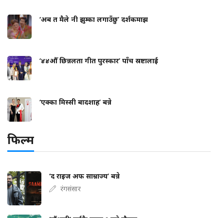
‘अब त मैले नी झुम्का लगाउँछु’ दर्शकमाझ
‘४४औँ छिन्नलता गीत पुरस्कार’ पाँच स्रष्टालाई
‘एक्का मिस्सी बादशाह’ बन्ने
फिल्म
‘द राइज अफ साम्राज्य’ बन्ने
रंगसंसार