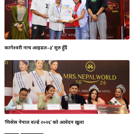
कागेश्वरी नाच आइडल–३’ सुरु हुँदै
‘मिसेस नेपाल वर्ल्ड २०२६’ को आवेदन खुला