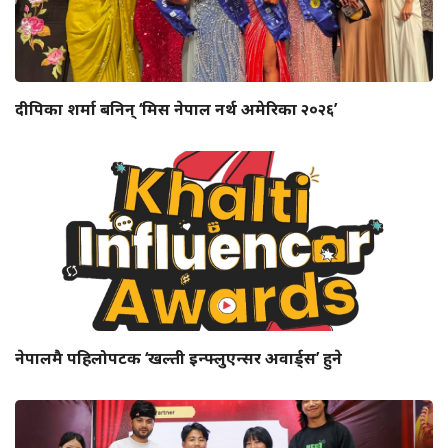
दीपिका शर्मा बनिन् ‘मिस नेपाल नर्थ अमेरिका २०२६’
नेपालमै पहिलोपटक ‘खल्ती इन्फ्लुएन्सर अवार्ड्स’ हुने