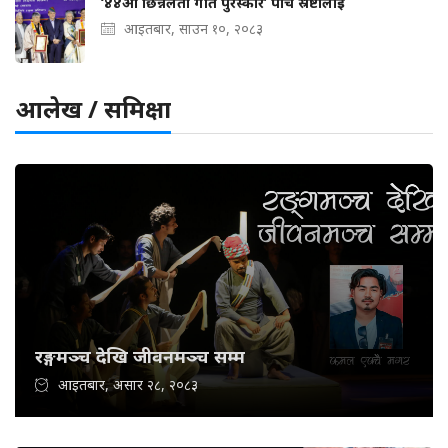
‘४४औँ छिन्नलता गीत पुरस्कार’ पाँच स्रष्टालाई
आइतबार, साउन १०, २०८३
आलेख / समिक्षा
रङ्गमञ्च देखि जीवनमञ्च सम्म
आइतबार, असार २८, २०८३