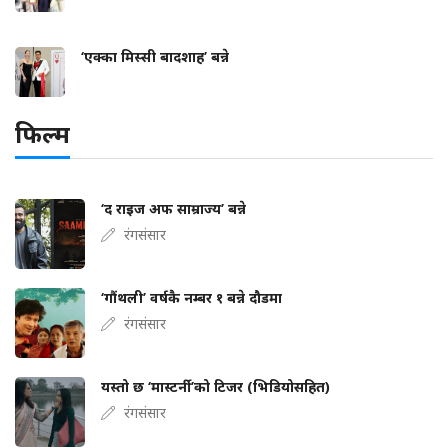
‘एक्का मिस्सी बादशाह’ बन्ने
फिल्म
‘द राइज अफ साम्राज्य’ बन्ने
रंगसंसार
‘गौंथली’ वर्षकै नम्बर १ बन्ने दौडमा
रंगसंसार
यस्तो छ ‘मास्टर्नी’को टिजर (भिडियोसहित)
रंगसंसार