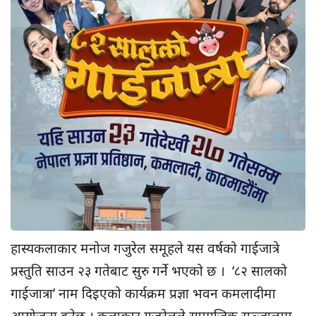
हास्यकलाकार मनोज गजुरेल समूहले यस वर्षको गाईजात्रे
प्रस्तुति साउन २३ गतेबाट सुरु गर्ने भएको छ । ‘८२ सालको
गाईजात्रा’ नाम दिइएको कार्यक्रम प्रज्ञा भवन कमलादीमा
आयोजना हुनेछ । कलाकार गजुरेलले सामाजिक सञ्जालमा