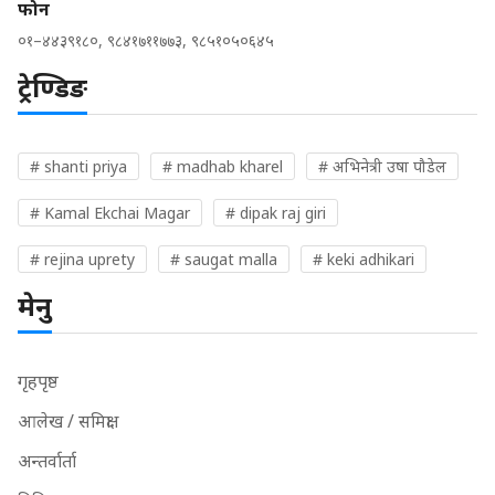
फोन
०१–४४३९१८०, ९८४१७११७७३, ९८५१०५०६४५
ट्रेण्डिङ
# shanti priya
# madhab kharel
# अभिनेत्री उषा पौडेल
# Kamal Ekchai Magar
# dipak raj giri
# rejina uprety
# saugat malla
# keki adhikari
मेनु
गृहपृष्ठ
आलेख / समिक्षा
अन्तर्वार्ता