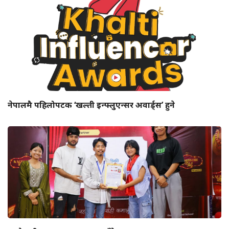
नेपालमै पहिलोपटक ‘खल्ती इन्फ्लुएन्सर अवार्ड्स’ हुने