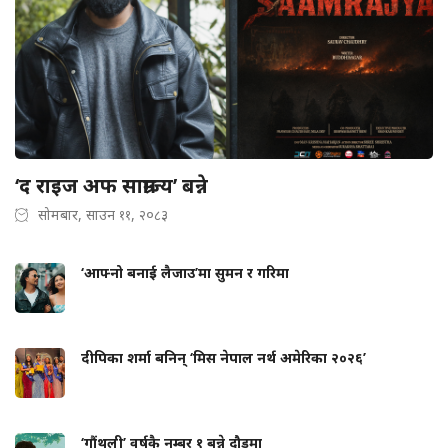
‘द राइज अफ साम्राज्य’ बन्ने
सोमबार, साउन ११, २०८३
‘आफ्नो बनाई लैजाउ’मा सुमन र गरिमा
दीपिका शर्मा बनिन् ‘मिस नेपाल नर्थ अमेरिका २०२६’
‘गौंथली’ वर्षकै नम्बर १ बन्ने दौडमा