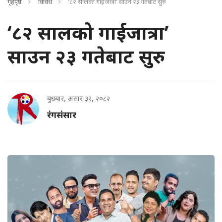
गृहपृष्ठ
विविध
‘८२ सालको गाईजात्रा’ साउन २३ गतेबाट सुरु
‘८२ सालको गाईजात्रा’
साउन २३ गतेबाट सुरु
बुधबार, असार ३२, २०८२
रंगसंसार