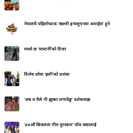
नेपालमै पहिलोपटक ‘खल्ती इन्फ्लुएन्सर अवार्ड्स’ हुने
यस्तो छ ‘मास्टर्नी’को टिजर
विशेष शोमा ‘हली’को प्रशंसा
‘अब त मैले नी झुम्का लगाउँछु’ दर्शकमाझ
‘४४औँ छिन्नलता गीत पुरस्कार’ पाँच स्रष्टालाई