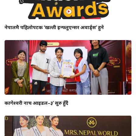
नेपालमै पहिलोपटक ‘खल्ती इन्फ्लुएन्सर अवार्ड्स’ हुने
कागेश्वरी नाच आइडल–३’ सुरु हुँदै