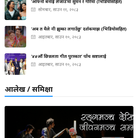
‘आफ्नो बनाई लैजाउ’मा सुमन र गरिमा (भिडियोसहित)
सोमबार, साउन ११, २०८३
‘अब त मैले नी झुम्का लगाउँछु’ दर्शकमाझ (भिडियोसहित)
आइतबार, साउन १०, २०८३
‘४४औँ छिन्नलता गीत पुरस्कार’ पाँच स्रष्टालाई
आइतबार, साउन १०, २०८३
आलेख / समिक्षा