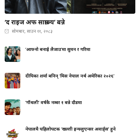
‘द राइज अफ साम्राज्य’ बन्ने
सोमबार, साउन ११, २०८३
‘आफ्नो बनाई लैजाउ’मा सुमन र गरिमा
दीपिका शर्मा बनिन् ‘मिस नेपाल नर्थ अमेरिका २०२६’
‘गौंथली’ वर्षकै नम्बर १ बन्ने दौडमा
नेपालमै पहिलोपटक ‘खल्ती इन्फ्लुएन्सर अवार्ड्स’ हुने