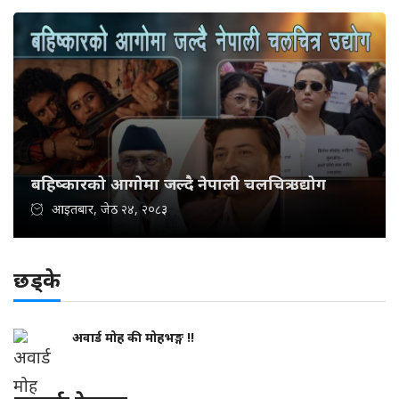
बहिष्कारको आगोमा जल्दै नेपाली चलचित्र उद्योग
आइतबार, जेठ २४, २०८३
छड्के
अवार्ड मोह की मोहभङ्ग !!