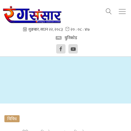
युनिकोड
‘द राइज अफ साम्राज्य’ बन्ने
विविध