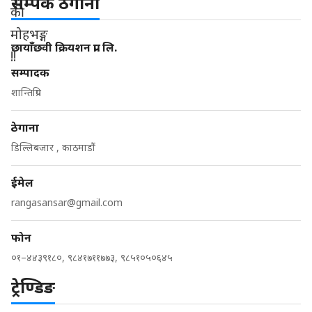
सम्पर्क ठेगाना
छायाँछवी क्रियशन प्रा. लि.
सम्पादक
शान्तिप्रिय
ठेगाना
डिल्लिबजार , काठमाडौं
ईमेल
rangasansar@gmail.com
फोन
०१–४४३९१८०, ९८४१७११७७३, ९८५१०५०६४५
ट्रेण्डिङ