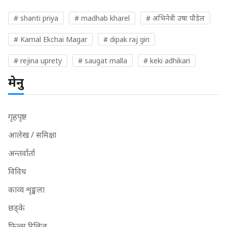
# shanti priya
# madhab kharel
# अभिनेत्री उषा पौडेल
# Kamal Ekchai Magar
# dipak raj giri
# rejina uprety
# saugat malla
# keki adhikari
मेनु
गृहपृष्ठ
आलेख / समिक्षा
अन्तर्वार्ता
विविध
काव्य शृङ्खला
छड्के
फिल्म रिलिज