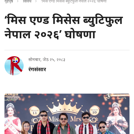
गृहपृष्ठ
विविध
‘मिस एण्ड मिसेस ब्युटिफुल नेपाल २०२६’ घोषणा
‘मिस एण्ड मिसेस ब्युटिफुल
नेपाल २०२६’ घोषणा
सोमबार, जेठ २५, २०८३
रंगसंसार