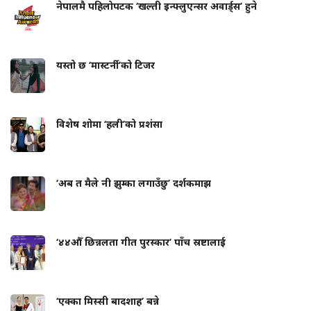
नेपालमै पहिलोपटक ‘खल्ती इन्फ्लुएन्सर अवार्ड्स’ हुने
यस्तो छ ‘मास्टर्नी’को टिजर
विशेष शोमा ‘हली’को प्रशंसा
‘अब त मैले नी झुम्का लगाउँछु’ दर्शकमाझ
‘४४औँ छिन्नलता गीत पुरस्कार’ पाँच स्रष्टालाई
‘एक्का मिस्सी बादशाह’ बन्ने