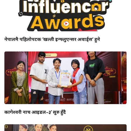
नेपालमै पहिलोपटक ‘खल्ती इन्फ्लुएन्सर अवार्ड्स’ हुने
कागेश्वरी नाच आइडल–३’ सुरु हुँदै