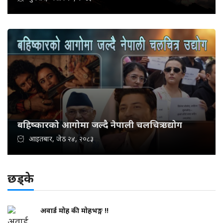
बहिष्कारको आगोमा जल्दै नेपाली चलचित्र उद्योग
आइतबार, जेठ २४, २०८३
छड्के
अवार्ड मोह की मोहभङ्ग !!