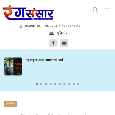
युनिकोड
‘द राइज अफ साम्राज्य’ बन्ने
विविध