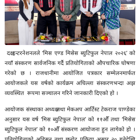
दक्ष इन्टरनेशनलले ‘मिस एण्ड मिसेस ब्युटिफुल नेपाल २०२६’ को
नयाँ संस्करण सार्वजनिक गर्दै प्रतियोगिताको औपचारिक घोषणा
गरेको छ । राजधानीमा आयोजित पत्रकार सम्मेलनमार्फत
आयोजकले यस वर्षको कार्यक्रम अघिल्ला संस्करणभन्दा अझ
व्यवस्थित रूपमा सञ्चालन गरिने जानकारी दिएको हो ।
आयोजक संस्थाका अध्यक्ष तथा मेकअप आर्टिस्ट टेकराज पाण्डेका
अनुसार यस वर्ष ‘मिस ब्युटिफुल नेपाल’ को ११औँ तथा ‘मिसेस
ब्युटिफुल नेपाल’ को १०औँ संस्करण आयोजना हुन लागेको हो ।
प्रतियोगिताको अडिसन तथा छनोट प्रक्रिया असार २० गतेदेखि