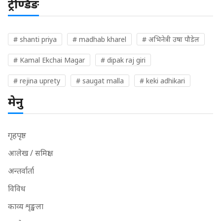
ट्रेण्डिङ
# shanti priya
# madhab kharel
# अभिनेत्री उषा पौडेल
# Kamal Ekchai Magar
# dipak raj giri
# rejina uprety
# saugat malla
# keki adhikari
मेनु
गृहपृष्ठ
आलेख / समिक्षा
अन्तर्वार्ता
विविध
काव्य शृङ्खला