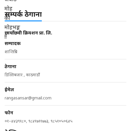
सम्पर्क ठेगाना
छायाँछवी क्रियशन प्रा. लि.
सम्पादक
शान्तिप्रिय
ठेगाना
डिल्लिबजार , काठमाडौं
ईमेल
rangasansar@gmail.com
फोन
०१–४४३९१८०, ९८४१७११७७३, ९८५१०५०६४५