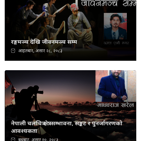
रङ्गमञ्च देखि जीवनमञ्च सम्म
आइतबार, असार २८, २०८३
नेपाली चलचित्र क्षेत्र: सम्भावना, सङ्कट र पुनर्जागरणको
आवश्यकता
बुधबार, असार १०, २०८३