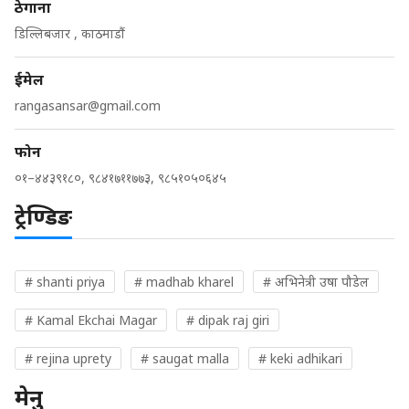
ठेगाना
डिल्लिबजार , काठमाडौं
ईमेल
rangasansar@gmail.com
फोन
०१–४४३९१८०, ९८४१७११७७३, ९८५१०५०६४५
ट्रेण्डिङ
# shanti priya
# madhab kharel
# अभिनेत्री उषा पौडेल
# Kamal Ekchai Magar
# dipak raj giri
# rejina uprety
# saugat malla
# keki adhikari
मेनु