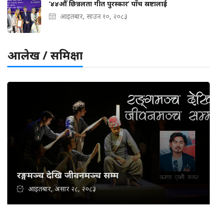
‘४४औँ छिन्नलता गीत पुरस्कार’ पाँच स्रष्टालाई
आइतबार, साउन १०, २०८३
आलेख / समिक्षा
रङ्गमञ्च देखि जीवनमञ्च सम्म
आइतबार, असार २८, २०८३