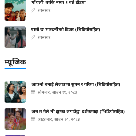
‘गौंथली’ वर्षकै नम्बर १ बन्ने दौडमा
रंगसंसार
यस्तो छ ‘मास्टर्नी’को टिजर (भिडियोसहित)
रंगसंसार
म्यूजिक
‘आफ्नो बनाई लैजाउ’मा सुमन र गरिमा (भिडियोसहित)
सोमबार, साउन ११, २०८३
‘अब त मैले नी झुम्का लगाउँछु’ दर्शकमाझ (भिडियोसहित)
आइतबार, साउन १०, २०८३