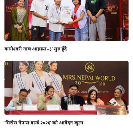
कागेश्वरी नाच आइडल–३’ सुरु हुँदै
‘मिसेस नेपाल वर्ल्ड २०२६’ को आवेदन खुला