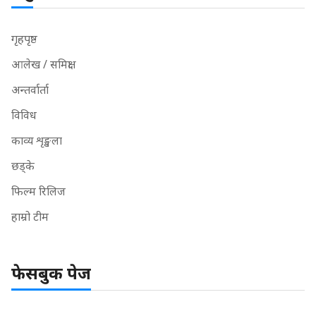
गृहपृष्ठ
आलेख / समिक्षा
अन्तर्वार्ता
विविध
काव्य शृङ्खला
छड्के
फिल्म रिलिज
हाम्रो टीम
फेसबुक पेज