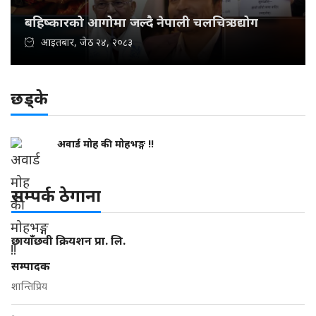
बहिष्कारको आगोमा जल्दै नेपाली चलचित्र उद्योग
आइतबार, जेठ २४, २०८३
छड्के
अवार्ड मोह की मोहभङ्ग !!
सम्पर्क ठेगाना
छायाँछवी क्रियशन प्रा. लि.
सम्पादक
शान्तिप्रिय