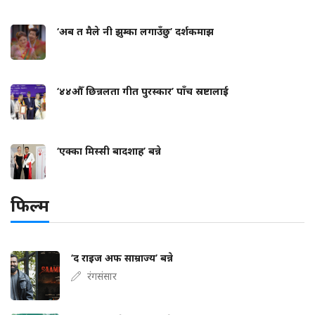
‘अब त मैले नी झुम्का लगाउँछु’ दर्शकमाझ
‘४४औँ छिन्नलता गीत पुरस्कार’ पाँच स्रष्टालाई
‘एक्का मिस्सी बादशाह’ बन्ने
फिल्म
‘द राइज अफ साम्राज्य’ बन्ने
रंगसंसार