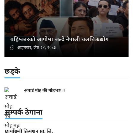
बहिष्कारको आगोमा जल्दै नेपाली चलचित्र उद्योग
आइतबार, जेठ २४, २०८३
छड्के
अवार्ड मोह की मोहभङ्ग !!
सम्पर्क ठेगाना
छायाँछवी क्रियशन प्रा. लि.