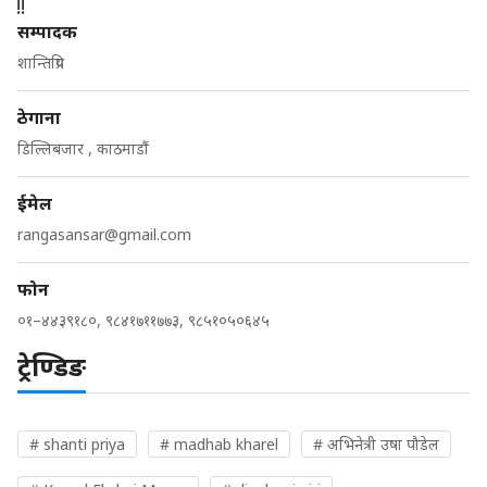
सम्पादक
शान्तिप्रिय
ठेगाना
डिल्लिबजार , काठमाडौं
ईमेल
rangasansar@gmail.com
फोन
०१–४४३९१८०, ९८४१७११७७३, ९८५१०५०६४५
ट्रेण्डिङ
# shanti priya
# madhab kharel
# अभिनेत्री उषा पौडेल