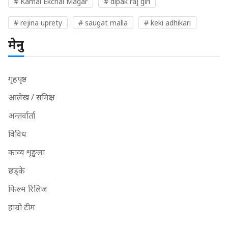
# Kamal Ekchai Magar
# dipak raj giri
# rejina uprety
# saugat malla
# keki adhikari
मेनु
गृहपृष्ठ
आलेख / समिक्षा
अन्तर्वार्ता
विविध
काव्य शृङ्खला
छड्के
फिल्म रिलिज
हाम्रो टीम