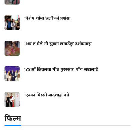
विशेष शोमा ‘हली’को प्रशंसा
‘अब त मैले नी झुम्का लगाउँछु’ दर्शकमाझ
‘४४औँ छिन्नलता गीत पुरस्कार’ पाँच स्रष्टालाई
‘एक्का मिस्सी बादशाह’ बन्ने
फिल्म