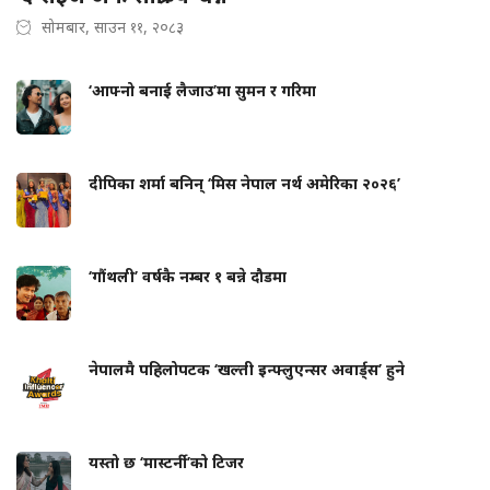
सोमबार, साउन ११, २०८३
‘आफ्नो बनाई लैजाउ’मा सुमन र गरिमा
दीपिका शर्मा बनिन् ‘मिस नेपाल नर्थ अमेरिका २०२६’
‘गौंथली’ वर्षकै नम्बर १ बन्ने दौडमा
नेपालमै पहिलोपटक ‘खल्ती इन्फ्लुएन्सर अवार्ड्स’ हुने
यस्तो छ ‘मास्टर्नी’को टिजर