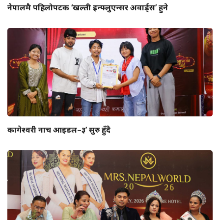
नेपालमै पहिलोपटक ‘खल्ती इन्फ्लुएन्सर अवार्ड्स’ हुने
कागेश्वरी नाच आइडल–३’ सुरु हुँदै