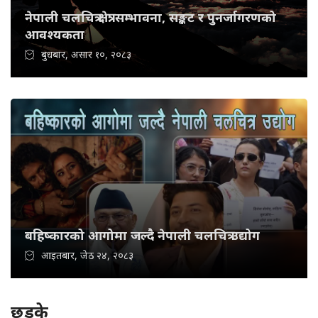
नेपाली चलचित्र क्षेत्र: सम्भावना, सङ्कट र पुनर्जागरणको
आवश्यकता
बुधबार, असार १०, २०८३
बहिष्कारको आगोमा जल्दै नेपाली चलचित्र उद्योग
आइतबार, जेठ २४, २०८३
छड्के