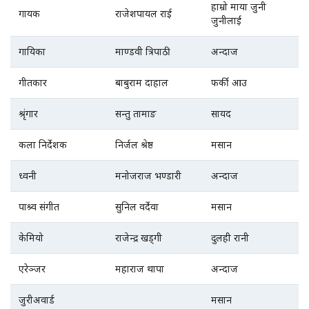
हाम्रो माया जुनी
गायक
राजेशपायल राई
जुनीलाई
गायिका
माण्डवी त्रिपाठी
अन्दाज
गीतकार
बाबुराम दाहाल
फर्की आउ
श्रृंगार
सन्तु तामाङ
सायद
कला निर्देशक
निर्जल श्रेष्ठ
मसान
ध्वनी
मनोजराज भण्डारी
अन्दाज
पाश्र्व संगीत
सुनिल वर्देवा
मसान
केमियो
राजेन्द्र खड्गी
दुलही रानी
एरेञ्जर
महाराज थापा
अन्दाज
जुरीअवार्ड
मसान