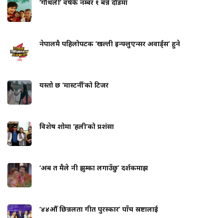
‘गौंथली’ वर्षकै नम्बर १ बन्ने दौडमा
नेपालमै पहिलोपटक ‘खल्ती इन्फ्लुएन्सर अवार्ड्स’ हुने
यस्तो छ ‘मास्टर्नी’को टिजर
विशेष शोमा ‘हली’को प्रशंसा
‘अब त मैले नी झुम्का लगाउँछु’ दर्शकमाझ
‘४४औँ छिन्नलता गीत पुरस्कार’ पाँच स्रष्टालाई