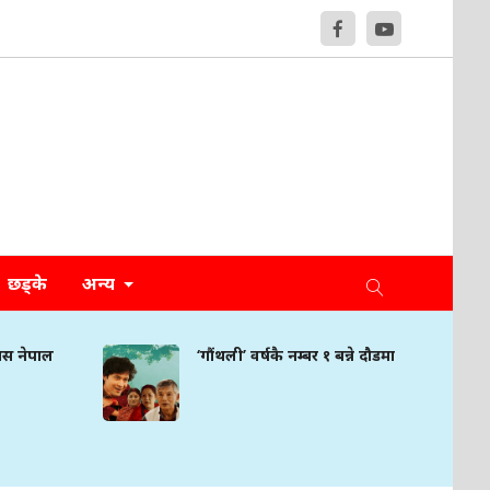
छड्के
अन्य
मिस नेपाल
‘गौंथली’ वर्षकै नम्बर १ बन्ने दौडमा