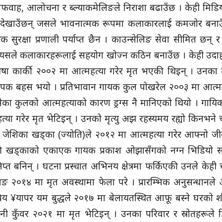
फवाह, आलोचना र ब्ल्याकमेलिङले निराशा बढाउँछ । केही मिडिय
देखाउँछन् जसले भावनात्मक रूपमा कलाकारलाई कमजोर बनाउ
क सुरक्षा प्रणाली पर्याप्त छैन । काउन्सेलिङ सेवा सीमित छन्
रह छ । यसले कलाकारहरूलाई सहयोग खोज्न कठिन बनाउँछ । केही उद
श्रीषा कार्की २००२ मा आत्महत्या गरेर मृत भएकी थिइन् । उनका म
पक बहस भयो । प्रतिभावान गायक कुल पोखरेल २००३ मा आत्महत
सेका कुलको आत्महत्याको कारण ड्रग्स नै मानिएको थियो । गायि
ा गरेर मृत भेटिइन् । उनको मृत्यु अझ रहस्यमय रह्यो किनभने चर
ा जेशिका खड्का (ज्योति)ले २०१२ मा आत्महत्या गरेर आफ्नो जी
ेकी खड्काको एकाएक गायक प्रकाश ओझासँगको नग्न भिडियो स
प्त बनिन् । घटना प्रस्चात अभिनय क्षेत्रमा फर्किएकी उनले केही 
ङ २०१४ मा मृत अवस्थामा फेला परे । प्रारम्भिक अनुसन्धानले 
प्रिय ¥यापर यम बुद्धले २०१७ मा बेलायतस्थित आफू बस्ने घरको
ेनी कुँवर २०२१ मा मृत भेटिइन् । उनका परिवार र स्रोतहरूले ड