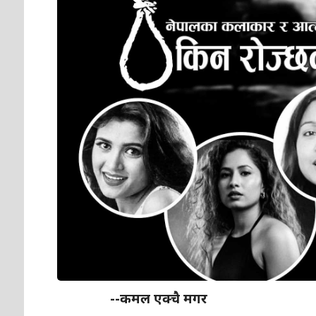
--कमल एक्चै मगर