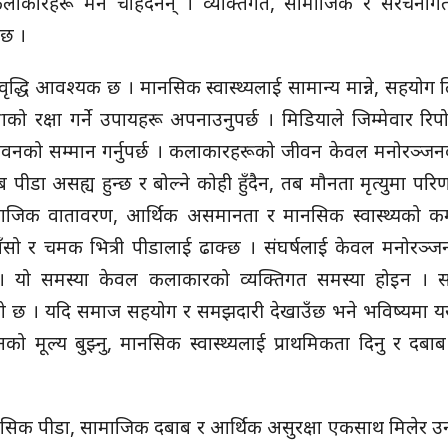
 कलाकारहरू मर्न चाहँदैनन् । व्यक्तिगत, सामाजिक र संरचनाग
उँछ ।
वृद्धि आवश्यक छ । मानसिक स्वास्थ्यलाई सामान्य मान्ने, सहयो
 रक्षा गर्ने उपायहरू अपनाउनुपर्छ । मिडियाले जिम्मेवार रिपोर्
ीवनको सम्मान गर्नुपर्छ । कलाकारहरूको जीवन केवल मनोरञ्ज
डा असह्य हुन्छ र बोल्ने कोही हुँदैन, तब मौनता मृत्युमा परिण
ामाजिक वातावरण, आर्थिक असमानता र मानसिक स्वास्थ्यको क
हाँसो र चमक भित्री पीडालाई ढाक्छ । संघर्षलाई केवल मनोरञ्
ोइन । यो समस्या केवल कलाकारको व्यक्तिगत समस्या होइन । 
एको छ । यदि समाज सहयोग र समझदारी देखाउँछ भने भविष्यमा यस
मूल्य बुझ्नु, मानसिक स्वास्थ्यलाई प्राथमिकता दिनु र दबाब
ानसिक पीडा, सामाजिक दबाब र आर्थिक असुरक्षा एकसाथ मिलेर उ