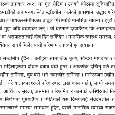
ारुक ताम्रकार २०२३ मा मृत भेटिए । उनको कोठामा सुविचारित
ाठमाडौंको अनामनगरस्थित स्टुडियोमा जलेको अवस्थामा उद्धार गर
रिवारले गायक÷संगीतकार बाबुल गिरीमाथि मानसिक यातना र झुटो
नको मुद्दा अघि बढाएका छन् । यी घटनाले देखाउँछन् कि आत्महत्
मजोरी वा असफलतालाई दोष दिन सकिँदैन । मानसिक स्वास्थ्य समस्या
यक्तिगत संघर्ष मिलेर यस्तो परिणाम आएको हुन सक्छ ।
्बन्धित हुँदैन । उनीहरू सामाजिक मूल्य, सौन्दर्य मापदण्ड र 
मा महिलाहरूमा दोधार दबाब बढी हुन्छ । आकर्षक देखिनु पर्छ तर
रित्रहीन’ ठानिन्छ, चुप बसे भने ‘कमजोर’ ठानिन्छ । मनोरञ्जन उद्यो
्छ । धेरै कलाकारहरूले परिवारबाट टाढा काम गर्छन्, लामो सम
्छ । आर्थिक असुरक्षा, असमान पारिश्रमिक र कामको अस्थिरताले नि
निर्णयमा पु¥याउँछ । मिडियाले यस विषयलाई संवेदनशील र ज
 समाचारले समस्या समाधान हुँदैन, यसले मानसिक स्वास्थ्य सं