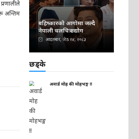
्रणालीले
रू अन्तिम
बहिष्कारको आगोमा जल्दै
नेपाली चलचित्र उद्योग
आइतबार, जेठ २४, २०८३
छड्के
अवार्ड मोह की मोहभङ्ग !!