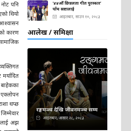
‘४४औँ छिन्नलता गीत पुरस्कार’
 नोट पनि
पाँच स्रष्टालाई
िएको थियो
आइतबार, साउन १०, २०८३
 आश्वासन
आलेख / समिक्षा
याको कारण
, सामाजिक
व्यक्तिगत
 मर्यादित
ग बाहेकका
य एक्लोपन
राशा थप्छ
रङ्गमञ्च देखि जीवनमञ्च सम्म
िम्मेवार
आइतबार, असार २८, २०८३
कटलाई अझ