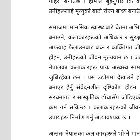
गहिरो बनाउँछ । हामीले बुझ्नुपर्छ कि
उनीहरूलाई मृत्युको बाटो रोज्न बाध्य बना
समाजमा मानसिक स्वास्थ्यबारे चेतना अभि
बनाउने, कलाकारहरूको अधिकार र सुरक्षाको
अफवाह फैलाउनबाट बच्न र व्यक्तिगत ज
होइन, उनीहरूको जीवन मूल्यवान छ । जब पी
नेपालका कलाकारहरू प्रायः अस्वस्थ स
जुधिरहेका छन् । यस उद्योगमा देखाउने 
बनाएर हेर्नु संवेदनशील दृष्टिकोण ह
संरचनागत र सांस्कृतिक ढाँचासँग जोडि
कम गर्न सकिन्छ । कलाकारहरूको जीवनको 
उपायहरू निर्माण गर्नु अत्यावश्यक छ ।
अन्ततः नेपालका कलाकारहरूले भोग्ने म