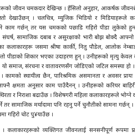
ारहरूको जीवन चमकदार देखिन्छ । हँसिलो अनुहार, आकर्षक जीवनश
्तो देखाउँछन् । चलचित्र, म्युजिक भिडियो र मिडियाहरूले 
ने काम गर्छन् तर यस चमकको पछाडि गहिरो पीडा लुकेको हुन्
संघर्ष, सामाजिक दबाब र असुरक्षाको भारी बोझ बोक्दै आफ्न
ालका कलाकारहरू जसमा श्रीषा कार्की, नितु पौडेल, आलोक नेम्ब
यस्तो पीडाको शिकार भएका उदाहरण हुन् । उनीहरूको मृत्यु केवल 
ो समाज, संरचना र वातावरणसँग जोडिएको जटिल समस्या हो ।
। कामको स्थायीत्व छैन, पारिश्रमिक असमानता र अवसर प्रायः 
आफ्नै क्षमता अनुसार काम पाउँदैनन् । उनीहरूको करियर बाहिर
स्थिरता र निराशा बढाउँछ । विशेषगरी महिला कलाकारहरूले भोग्ने
्ने तर सामाजिक मर्यादामा पनि रहनु पर्ने चुनौतीको सामना गर्छन् 
मा गहिरो चोट पु¥याउँछ ।
 कलाकारहरूको व्यक्तिगत जीवनलाई सनसनीपूर्ण रूपमा प्रस्त