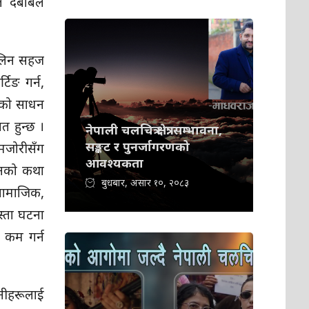
त दबाबले
ग लिन सहज
टिङ गर्न,
नको साधन
त हुन्छ ।
नेपाली चलचित्र क्षेत्र: सम्भावना,
सङ्कट र पुनर्जागरणको
मजोरीसँग
आवश्यकता
जनको कथा
बुधबार, असार १०, २०८३
सामाजिक,
्ता घटना
 कम गर्न
नीहरूलाई