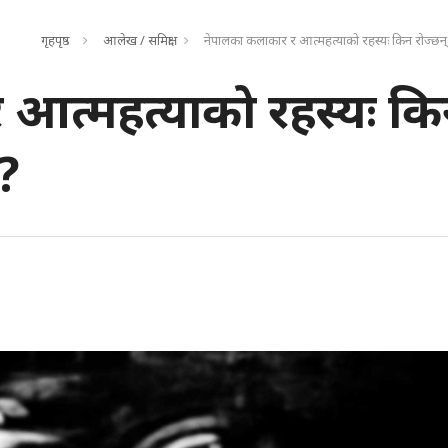
गृहपृष्ठ
आलेख / समिक्षा
नेपालका कलाकार र आत्महत्याको रहस्यः किन रोज्छन्
आत्महत्याको रहस्यः क
?