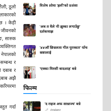
विशेष शोमा ‘हली’को प्रशंसा
ैली, ठूलो
कलाकारको
छ । केही
‘अब त मैले नी झुम्का लगाउँछु’
ो जीवनको
दर्शकमाझ
ाङ, सारुक
व्यक्तिगत
‘४४औँ छिन्नलता गीत पुरस्कार’ पाँच
स्रष्टालाई
 नेपालको
सम्बन्ध र
‘एक्का मिस्सी बादशाह’ बन्ने
ी दबाब र
 दबाब अझै
। करियरमा
फिल्म
‘द राइज अफ साम्राज्य’ बन्ने
ुत गर्दा
रंगसंसार