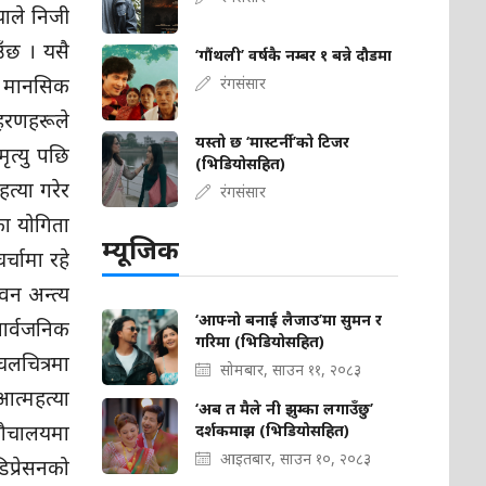
ाले निजी
ँछ । यसै
‘गौंथली’ वर्षकै नम्बर १ बन्ने दौडमा
 र मानसिक
रंगसंसार
ाहरणहरूले
यस्तो छ ‘मास्टर्नी’को टिजर
ृत्यु पछि
(भिडियोसहित)
्या गरेर
रंगसंसार
का योगिता
म्यूजिक
्चामा रहे
वन अन्त्य
‘आफ्नो बनाई लैजाउ’मा सुमन र
ार्वजनिक
गरिमा (भिडियोसहित)
चलचित्रमा
सोमबार, साउन ११, २०८३
आत्महत्या
‘अब त मैले नी झुम्का लगाउँछु’
 शौचालयमा
दर्शकमाझ (भिडियोसहित)
आइतबार, साउन १०, २०८३
िप्रेसनको