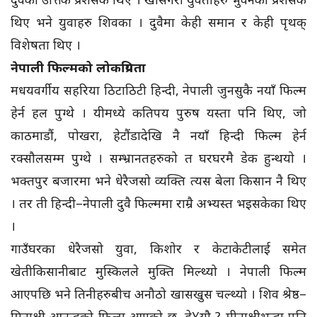
थिए भने युवाहरु शिवका । दुवैमा केही समान र केही पृथक्
विशेषता थिए ।
नेपाली फिल्मको लोकप्रियता
मधयवर्गीय सहरिया ठिटाठिटी हिन्दी, नेपाली जुनसुकै नयाँ फिल्म
हेर्न हल पुग्थे । यीमध्ये कतिपय पुरुष यस्ता पनि थिए, जो
काठमाडौं, पोखरा, हेटौंडादेखि नै नयाँ हिन्दी फिल्म हेर्न
रक्सौलसम्म पुग्थे । सम्भ्रानतहरुको त घरघरमै डेक हुन्थयो ।
भक्तपुर बजारमा भने धेरैजसो व्यक्ति त्यस बेला किसान नै थिए
। तर ती हिन्दी–नेपाली दुवै फिल्ममा राम्रै अभ्यस्त भइसकेका थिए
।
गाउँघरका धेरैजसो युवा, किशोर र केटाकेटीलाई समेत
खेतीकिसानीबाट मुस्किलले मुक्ति मिल्थ्यो । नेपाली फिल्म
आएपछि भने तिनीहरुबीच अनौठो खासखुस चल्थ्यो । शिव श्रेष्ठ–
मिनाक्षी आनन्दको फिल्म आएको छ, हे¥यौ ? मीनाक्षीभन्दा पनि