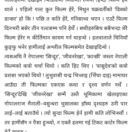
थाले । पहिलो पल्ट कुन फिल्म हेरें, मिथुन चक्रवर्तीको ‘डिस्को
डान्सर’ हो कि ! पछि त कति हेरें, गनिसाध्य भएन । एउटै फिल्म
दिनभरी बसेर तीन पल्टसम्म पनि हेर्थें । सथीहरुबिच सबैभन्दा धेरै
फिल्म हेरेर म कीर्तिमान कायम गर्न चाहन्थे । हलवालाले चिनियाँ
कुङ्फु भनेर हामीलाई अश्लील फिल्मसमेत देखाइदिन्थे ।
त्यसअघि नै नेपालमा ‘सिन्दूर’, ‘जीवनरेखा’, ‘कान्छी’ जस्ता नेपाली
फिल्मको कत्रो चर्चा थियो । कति हिट थिए । ‘वासुदेव’को कत्रो
प्रशंसा भएको थियो ! लुभुवासी चन्द्र भिन्लाइ (भिँचा दाइ) मामाघर
आउँदा ती फिल्मका एकएक कथा र दृश्य वर्णन गर्थे ।
‘सिन्दूर’देखि ‘जीवनरेखा’ सम्मै उस्तै भूमिकामा खेलाइएका
गोपालराज मैनाली–वसुन्धरा भुसालका हाँस्य दृश्यहरु उनी पार
लाई–लाई बताउँथे । त्यो सुन्दा फिल्म हेर्न हामी कति लोभिन्थ्यौं ।
तर हामीसँग न पैसा हुन्थ्यो, न एक्लै हलमा गई टिकट काटेर फिल्म
हेर्ने साहस ।