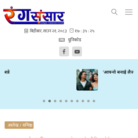
युनिकोड
‘आफ्नो बनाई लैजाउ’मा सुमन र गरिमा
आलेख / समिक्षा