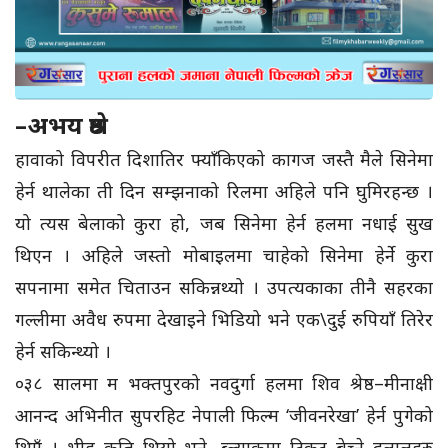
–अभय श्रेष्ठ
हावाको विपरीत दिशातिर फ्याँकिएको कागज जस्तै मैले सिनेमा
हेर्न थालेका ती दिन सम्झनाको रिलमा अहिले पनि घुमिरहन्छ ।
यो त्यस बेलाको कुरा हो, जब सिनेमा हेर्न हलमा नधाई सुख
थिएन । अहिले जस्तो मोबाइलमा चाहेको सिनेमा हेर्ने कुरा
सपनामा समेत चिताउन सकिन्नथ्यो । उपत्यकाका तीनै सहरका
गल्लीमा अवैध रुपमा देखाइने भिडियो भने एक\दुई रुपियाँ तिरेर
हेर्न सकिन्थ्यो ।
०३८ सालमा म भक्तपुरको नवदुर्गा हलमा शिव श्रेष्ठ–मीनाक्षी
आनन्द अभिनीत सुपरहिट नेपाली फिल्म ‘जीवनरेखा’ हेर्न पुगेको
थिएँ । भीड कति थियो भने, ब्ल्याकमा टिकट बेच्ने दलालहरु