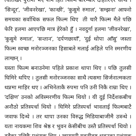
‘सिन्दूर’, ‘जीवनरेखा’, ‘कान्छी’, ‘कुसुमे रुमाल’, ‘सम्झना’ आफ्नो
समयका सर्वाधिक सफल फिल्म थिए ती चारै फिल्म मैले पछि
फेरि हलमा आएपछि मात्र हेरेको हुँ । नवदुर्गा हलमा ‘जीवनरेखा’,
‘कुसुमे रुमाल’, ‘सन्तान’, ‘दर्पणछायाँ’, ‘दुई थोपा आँसु’ जस्ता
फिल्म स्वच्छ मनोरञ्जनका हिसाबले मलाई अहिले पनि स्मरणीय
लाग्छन् ।
यस्ता फिल्म बनाउनेमा पहिले प्रकाश थापा थिए । पछि तुलसी
घिमिरे थपिए । तुलसी मनोरञ्जनका साथै त्यसमा सिर्जनात्मकता
थप्नमा माहिर थए । अभिनेताकै रुपमा पनि उनी निकै राम्रा थिए ।
‘दक्षिण’ उनको अविस्मरणीय फिल्म थियो । यी दुई निर्देशकबीच
अनौठो प्रतिस्पर्धा थियो । घिमिरे प्रतिस्पर्धा भावलाई फिल्मबाटै
जवाफ दिन्थे । तर थापा उनका विरुद्ध मिडियाबाजीमै उत्रन्थे ।
यता नायकमा शिव श्रेष्ठ र भुवन केसीबीच उस्तै प्रतिस्पर्धा थियो ।
दुवैका उत्तिकै प्रशंसक थिए । खासगरी युवतीहरु भुवनका प्रशंसक