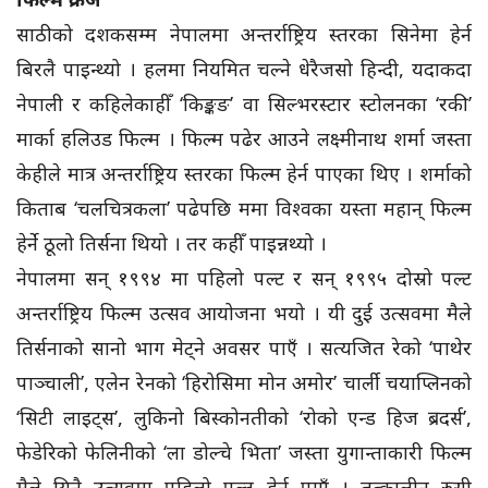
साठीको दशकसम्म नेपालमा अन्तर्राष्ट्रिय स्तरका सिनेमा हेर्न
बिरलै पाइन्थ्यो । हलमा नियमित चल्ने धेरैजसो हिन्दी, यदाकदा
नेपाली र कहिलेकाहीँ ‘किङ्कङ’ वा सिल्भरस्टार स्टोलनका ‘रकी’
मार्का हलिउड फिल्म । फिल्म पढेर आउने लक्ष्मीनाथ शर्मा जस्ता
केहीले मात्र अन्तर्राष्ट्रिय स्तरका फिल्म हेर्न पाएका थिए । शर्माको
किताब ‘चलचित्रकला’ पढेपछि ममा विश्वका यस्ता महान् फिल्म
हेर्ने ठूलो तिर्सना थियो । तर कहीँ पाइन्नथ्यो ।
नेपालमा सन् १९९४ मा पहिलो पल्ट र सन् १९९५ दोस्रो पल्ट
अन्तर्राष्ट्रिय फिल्म उत्सव आयोजना भयो । यी दुई उत्सवमा मैले
तिर्सनाको सानो भाग मेट्ने अवसर पाएँ । सत्यजित रेको ‘पाथेर
पाञ्चाली’, एलेन रेनको ‘हिरोसिमा मोन अमोर’ चार्ली चयाप्लिनको
‘सिटी लाइट्स’, लुकिनो बिस्कोनतीको ‘रोको एन्ड हिज ब्रदर्स’,
फेडेरिको फेलिनीको ‘ला डोल्चे भिता’ जस्ता युगान्ताकारी फिल्म
मैले यिनै उत्सवमा पहिलो पल्ट हेर्न पाएँ । तत्कालीन रुसी