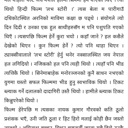
थियो हिन्दी फिल्म ‘लभ स्टोरी ।’ त्यस बेला म पारीगाउँ
दधिकोटस्थित अरनिको माविमा कक्षा छ पढ्थे । संयोगले त्यो
दिन दिदी र उनका एक हुल साथीहरुसँग म पनि पशुपति गएको
थिएँ । त्यसपछि फिल्म हेर्ने कुरा भयो । कहाँ जाने ? हल कसैले
देखेको थिएन । कुन फिल्म हेर्ने ? त्यो पनि थाहा थिएन ।
ट्याक्सीवालाले ‘लभ स्टोरी’ हेर्नु भनेर नक्सालस्थित जय नेपाल
हल लगिदियो । नजिकको हल पनि त्यही थियो । त्यहाँ पनि भीड
त्यत्तिकै थियो । सिनेमाबाहेक मनोरञ्जनको कुनै साधन नभएको
युगमा यस्तो सफल फिल्ममा भीड हुनु स्वभाविक थियो । टिकट
ब्ल्याक गर्ने दलालको दादागिरी उस्तै थियो । हामीले ब्ल्याक टिकट
किन्नुपरेको थियो ।
फिल्म हेरेपछि म त्यसका नायक कुमार गौरवको कति ठूलो
प्रशंसक भएँ, उनी जति ठूला र हिट हिरो मलाई कोही छैन जस्तो
लाग्थ्यो । अमिताभ बच्चन, मिथुन चक्रवर्ती जस्ता सबै हिरो उनकै