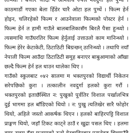
काठमाडौं गएका बेला हिँडेर चारै ओटा हल पुग्थें । फिल्म हेर्न
होइन, चलिरहेको फिल्म र आउनेवाला फिल्मको पोस्टर हेर्न ।
फिल्म हेर्न त हामी गाउँले बालबालिकासँग बिरलै पैसा हुन्थ्यो ।
त्यसमाथि गाउँघरतिर फिल्म हेर्नुलाई उत्ताउलो काम मानिन्थ्यो ।
फिल्म हेरेर केटाकेटी, ठिटाठिटी बिग्रन्छन् ठानिन्थ्यो । तथापि नयाँ
नेपाली फिल्म आउँदा ठिटाठिटी समूह बनाएर बाबुआमाको आँखा
छल्दै फिल्म हेर्न हल धाउन थालेका थिए ।
गाउँको स्कुलबाट ०४२ सालमा म भक्तपुरको विद्यार्थी निकेतन
सरेपछिको कुरा । तत्कालीन नवदुर्गा हलको कुरा गरौं ।
भक्तपुरको इताछँस्थित न: पुखुको पूर्वतिर विशाल पर्खालभित्र
दुई भागमा हल बाँडिएको थियो । न: पुखु त्यतिखेर सारै फोहोर
थियो, अहिले जस्तो आकर्षक थिएन । हलको बाहिरपट्टि विशाल
प्राङ्गण थियो, जहाँ टिकट काट्ने ठाउँ र खुद्रा पसल थिए । हलमा
हाफ टाइम हुँदा फलामको ठूलो गेटबाहिरबाट पसलेहरु चिच्याउँदै