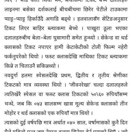
लाइनमा बसेका दर्शकलाई बीचबीचमा छिरेर पेटीले टाउकामा
प्याट्ट–प्याट्ट हिर्काउँदै अगाडि बढ्थे । हलवालासँग सेटिङअनुसार
टिकट लिएर बाहिर ब्ल्याकमा बेच्थे । पाखुरा ठूला भएका
दलालहरुबीच बेला–बेला घुसामारी समेत हुन्थ्यो । सेकेन्ड वा थर्ड
क्लासको टिकट नपाएर हामी केटाकेटीको टोली फिल्म नहेरी
फर्कनुपरेको थियो । फस्र्ट क्लासदेखि माथिका टिकट ब्ल्याकमा
किन्ने त चिताउनै सकिन्नथ्यो ।
नवदुर्गा हलमा स्पेसलदेखि प्रथम, द्वितीय र तृतीय श्रेणीका
टिकटको मात्र व्यवस्था थियो । ‘जीवनरेखा’ चल्दा दलालहरुले
त्यतिखेरै स्पेसल वा फस्र्ट क्लास टिकटको ५०\६० रुपियाँसम्म
भन्थे, जब कि ०४३ सालसम्म खास मूल्य सेकेन्ड क्लासको तीन
मोहोर र थर्ड क्लासको एक रुपियाँ मात्र थियो ।
त्यसको दुई वर्षपछि मात्र अर्थात ०४० साल, वर्षामासको कुनै दिन
मैले पहिलो पल्ट जय नेपाल हलमा सिनेमा हेर्न पाएको थिएँ । त्यो