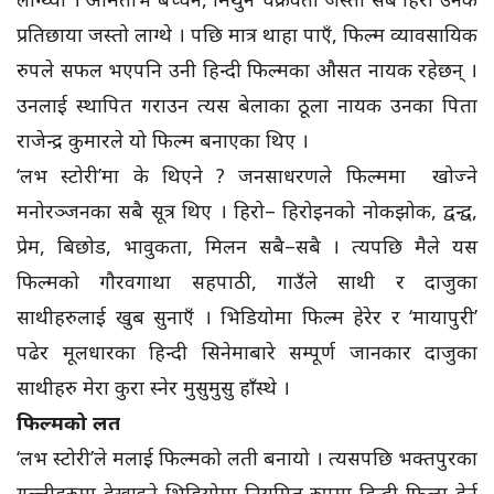
प्रतिछाया जस्तो लाग्थे । पछि मात्र थाहा पाएँ, फिल्म व्यावसायिक
रुपले सफल भएपनि उनी हिन्दी फिल्मका औसत नायक रहेछन् ।
उनलाई स्थापित गराउन त्यस बेलाका ठूला नायक उनका पिता
राजेन्द्र कुमारले यो फिल्म बनाएका थिए ।
‘लभ स्टोरी’मा के थिएने ? जनसाधरणले फिल्ममा खोज्ने
मनोरञ्जनका सबै सूत्र थिए । हिरो– हिरोइनको नोकझोक, द्वन्द्व,
प्रेम, बिछोड, भावुकता, मिलन सबै–सबै । त्यपछि मैले यस
फिल्मको गौरवगाथा सहपाठी, गाउँले साथी र दाजुका
साथीहरुलाई खुब सुनाएँ । भिडियोमा फिल्म हेरेर र ‘मायापुरी’
पढेर मूलधारका हिन्दी सिनेमाबारे सम्पूर्ण जानकार दाजुका
साथीहरु मेरा कुरा स्नेर मुसुमुसु हाँस्थे ।
फिल्मको लत
‘लभ स्टोरी’ले मलाई फिल्मको लती बनायो । त्यसपछि भक्तपुरका
गल्लीहरुमा देखाइने भिडियोमा नियमित रुपमा हिन्दी फिल्म हेर्न