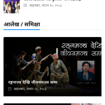
आइतबार, साउन १०, २०८३
आलेख / समिक्षा
रङ्गमञ्च देखि जीवनमञ्च सम्म
आइतबार, असार २८, २०८३