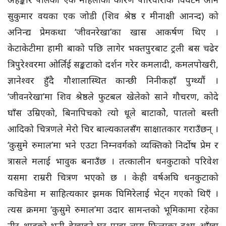
सुकुमार वयका एक जोडी (शिव श्रेष्ठ र मीनाक्षी आनन्द) को
अनिन्द्य प्रेमकथा ‘जीवनरेखा’का खास आकर्षण थिए ।
केटाकेटीमा हामी बाको पछि लागेर भक्तपुरबाट ट्रली बस चढेर
त्रिपुरेश्वरमा ओर्लिई सङ्कटाको दर्शन गरेर कमलादी, कमलपोखरी,
ज्ञानेश्वर हुँदै गौशालास्थित कान्छी निनीकहाँ पुग्थ्यौं ।
‘जीवनरेखा’मा शिव श्रेष्ठले फुटबल खेलेको साने गौचरण, कोदे
घाँस उम्रिएको, बिनापिचको त्यो धूले बाटाकोे, पातलो बस्ती
आदिको चित्रणले मेरो चिर बाल्यकालसँग साक्षातकार गराउँछन् ।
‘कुसुमे रुमाल’मा भने एउटा निम्नवर्गको व्यक्तिको निर्दोष प्रेम र
त्रासले मलाई भावुक बनाउँछ । तत्कालीन धनकुटाको परिवेश
यसमा राम्ररी चित्रण भएको छ । केही वर्षअघि धनकुटाको
कचिडेमा म साहित्यकार झमक घिमिरेलाई भेट्न गएको थिएँ ।
त्यस क्रममा ‘कुसुमे रुमाल’मा उदार सामन्तको भूमिकामा रहेका
नीर शाहको भनी देखाइने घर पुग्दा त्यस फिल्मका दृश्य आँखा