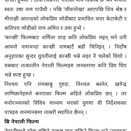
स्वतः उषा नाम पाउँथी । पछि ‘जीवनरेखा’ आएपछि शिव श्रेष्ठ र
मीनाक्षी आनन्दको लोकप्रिय जोडीबाट प्रभावित भएर केटाकेटी र
कतिपय जोडीको नाम अमित र उमा हुन्थे ।
‘कान्छी’ फिल्मबाट शर्मिला शाह कति लोकप्रिय भइन् भने उनी
आफ्नो नामभन्दा कान्छी नामबाटै बढी चिनिइन् । निर्दोष
अनुहारका सुन्दर युवतीलाई कान्छी भन्ने लहर नै चलेको थियो ।
यसबाट तत्कालीन नेपाली फिल्महरु जनस्तरमा कति प्रिय थिए
भन्ने स्पष्ट हुन्छ ।
निश्चय पनि रामबाबु गुरुङ, निश्चल बस्नेत, खगेन्द्र
लामिछानेहरुले बनाएका फिल्म अहिले लोकप्रिय छन् । तर
मनोरञ्जनको विविध माध्यम भएको युगमा यी निर्देशकका
पात्रहरु जनमानसमा त्यसरी स्थापित छैनन् ।
प्रिय नेपाली फिल्म
नेपालीमध्ये हरेक दृष्टिले उत्कृष्ट मान्न सकिने फिल्म भने ‘नुमाफुङ’