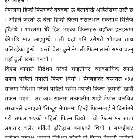
नेपालमा हिन्दी फिल्मको दबदबा ऊ बेलादेखि अहिलेसम्म उस्तै छ
। अहिले जस्तो ऊ बेला हिन्दी फिल्म संसारभरि एकसाथ रिलिज
हुँदैनथे । भारतमा धेरै हिट भएका फिल्महरु यहाँका हलहरुमा
धेरैपछि मात्र आइपुग्थे । ती यहाँ पनि उसैगरी भीडका साथ
चलिरहेका हुन्थे । यस्तो बेला कुनै नेपाली फिल्म लामो समय चल्नु
यहाँ ठूलो खबर बन्थ्यो ।
बिएस थापाले निर्देशन गरेको ‘माइतीघर’ व्यावसायिक रुपले
सफल पहिलो नेपाली फिल्म थियो । प्रेमबहादुर बस्नेतले ०३४
सालमा निर्देशन गरेको पहिलो रङ्गीन नेपाली फिल्म ‘कुमारी’ खासै
सफल भएन । तर ०३७ सालमा तत्कालीन शाही नेपाल चलचित्र
संस्थानले बनाएको ‘सिन्दूर’ नेपालमा हिन्दी फिल्मलाई नै बिर्साउने
गरी सफल भएको पहिलो फिल्म थियो । यो फिल्म ५२ साता
लगातार चलेर गर्विलो इतिहास बनाएको थियो । बम्बईबाट
फर्केका प्रकाश थापाले निर्देशन गरेको यो फिल्म नेपाली नारीको