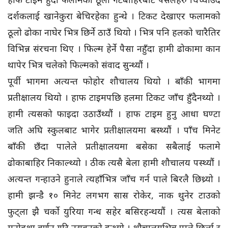
दर्शकलाई खानेकुरा बेचिरहेका हुन्थे । टिकट देखाएर फलामको
ठूलो ढोका नाघेर भित्र छिर्ने ठाउँ थियो । भित्र पनि हलको चारैतिर
विभिन्न संरचना थिए । फिल्म हेर्ने पैसा नहुँदा हामी ढोकामा कान
थापेर भित्र चलेको फिल्मको संवाद सुन्थ्यौं ।
पूर्वी भागमा अत्यन्त फोहोर शौचालय थियो । बाँकी भागमा
प्रतीक्षालय थियो । हाफ टाइमपछि हलमा टिकट जाँच हुँदैनथ्यो ।
हामी त्यसको फाइदा उठाउँथ्यौं । हाफ टाइम हुनु आधा घण्टा
जति अघि स्कुलबाट भागेर प्रतीक्षालयमा बस्थ्यौं । पाँच मिनेट
बाँकी छँदा पालेले प्रतीक्षालयमा बसेका सबैलाई फलामे
ढोकाबाहिर निकाल्थ्यो । ठीक त्यसै बेला हामी शौचालय पस्थ्यौं ।
अत्यन्त गन्हाउने हुनाले त्यहाँभित्र जाँच गर्न पाले बिरलै छिथ्र्यो ।
हामी झन्डै १० मिनेट लगभग सास रोकेर, नाक थुनेर टाउको
फुट्ला झै चर्को युरिया गन्ध सहेर बसिरहन्थयौं । त्यस बेलाको
मनोदशा वर्णन गरि नसक्नुको हुन्थ्यो । शौचालयभित्र पाले छिर्ला र