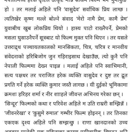
हो । तर मलाई अहिले पनि ‘वासुदेव’ सर्वाधिक प्रिय लाग्छ ।
त्यतिखेर कृष्ण मल्ले बोल्ने संवाद ‘मेरो नामै प्रेम, कामै प्रेम’
युवाबीच खुब लोकप्रिय थियो । हास्य पाटो राख्नैपर्ने, प्रेमको
मसला घुसाउनैपर्ने सूत्रबाट यो फिल्म मुक्त पनि थिएन । तर यसले
उत्तराद्र्ध पञ्चायतकालको मानसिकता, चित्र, चरित्र र मानवीय
संवेदनाको हरिबिजोग जुन गहिराइसाथ देखाउँछ, त्यो कुनै पनि
नेपाली फिल्ममा देख्न पाइन्न । मलाई अहिले पनि स्वाभिमानी,
सत्य पक्षधर तर पराजित हरेक व्यक्ति वासुदेव र दुष्ट तर द्रूत
प्रगति गर्ने हरेक व्यक्ति कुमार जस्तै लागछ । यी दुईको भूमिकामा
क्रमशः हरिहर शर्मा र नीर शााहले जीवन्त अभिनय गरेका छन् ।
‘सिन्दूर’ फिल्मको कथा र परिवेश अहिले म उति राम्ररी सम्झिन्नँ ।
‘जीवनरेखा’ र ‘कुसुमे रुमाल’ गम्भीर फिल्म होइनन् । तर तिनका
एकएक दृश्य अहिले पनि सम्झन्छु । राणा खानदानको उच्च
अहङ्कार पालेकी एक महिलाका कारण पारिवारीक विघटन अनि