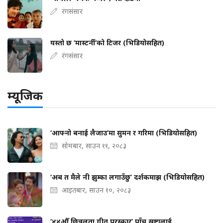
रंगसंसार
यस्तो छ ‘मास्टर्नी’को टिजर (भिडियोसहित)
रंगसंसार
म्यूजिक
‘आफ्नो बनाई लैजाउ’मा सुमन र गरिमा (भिडियोसहित)
सोमबार, साउन ११, २०८३
‘अब त मैले नी झुम्का लगाउँछु’ दर्शकमाझ (भिडियोसहित)
आइतबार, साउन १०, २०८३
‘४४औँ छिन्नलता गीत पुरस्कार’ पाँच स्रष्टालाई