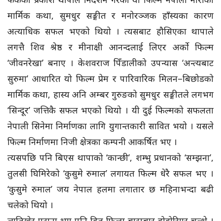
मार्मिक कथा, सुमधुर सङ्गीत र मनोरञ्जक हाँस्यका कारण
अत्याधिक सफल भएको थियो । त्यसबाट हौसिएका थापाले
लगत्तै शिव श्रेष्ठ र मीनाक्षी आनन्दलाई लिएर अर्को फिल्म
‘जीवनरेखा’ बनाए । केशवराज पिँडालीको उपन्यास ‘अन्त्यबाट
सुरुमा’ आधारित यो फिल्म प्रेम र पारिवारिक मिलन–बिछोडको
मार्मिक कथा, हास्य अनि अम्बर गुरुङको सुमधुर सङ्गीतले लगभग
‘सिन्दूर’ जत्तिकै सफल भएको थियो । यी दुई फिल्मको सफलता
नेपाली सिनेमा निर्माणका लागि युगान्तकारी सावित भयो । यसले
फिल्म निर्माणमा निजी क्षेत्रका कम्पनी आकर्षित भए ।
त्यसपछि पनि बिएस थापाको ‘कान्छी’, शम्भु प्रधानको ‘सम्झना’,
तुलसी घिमिरेको ‘कुसुमे रुमाल’ लगायत फिल्म धेरै सफल भए ।
‘कुसुमे रुमाल’ जय नेपाल हलमा लगातार छ महिनाभन्दा बढी
चलेको थियो ।
त्यतिखेर पुराना भए पनि हित फिल्म बारम्बार दोहोरिएर चल्थे ।