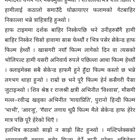
हामीलाई कठालो समाउँदै घोक्रायाएर फलामको गेटबाहिर
निकाल्ला भन्ने त्राहित्राहि हुन्थ्यो ।
हाफ टाइममा दर्शक बाहिर निस्केपछि भने उनीहरुसँगै हामी
बाहिर निस्केर चिसो हावामा सास फेथ्यौं र भित्र पसेर सेकेन्ड हाफ
फिल्म हेथ्यौं । खासगरी नयाँ फिल्म लागेको दिन वा त्यसको
भोलिपल्ट हामी यसरी अनिवार्य रुपले पछिल्ला आधा फिल्म हेथ्यौं
। क्लाइमेक्स सबै सेकेन्ड हाफमै हुने हुँदा फिल्म कस्तो छ भन्ने
लगभग थाहा हुन्यो । राम्रो छ भने पूरै फिल्म हेर्न कसैगरी पैसा
जुटाइन्थ्यो । शिव श्रेष्ठ र राजश्री क्षत्री अभिनीत ‘विश्वास’, मौसमी
मल्ल–रवीन्द्र खड्का अभिनीत ‘मायाप्रिति’, पुरानो हिन्दी फिल्म
‘भाभी’, ‘आरजू’, ‘गँवार’ लगाय थुप्रै फिल्म मैले सेकेन्ड हाफ हेरेर
मात्र पछि पूरै हेरेको थिएँ ।
हलभित्र काठको साह्रो न साह्रो सिट हुन्थ्यो । मल्टिप्लेक्सको
आरामदायी गद्दामा बसेर फिल्म हेर्ने बानी परेका अहिलेका