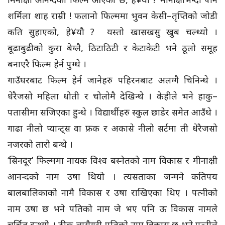
शर्मिला शाह राम्री ! फलानो फिल्ममा भुवन केसी–तृप्तिको जोडी
कति सुहाएको, हे¥यौ ? यस्तो खासखसु खुब चल्थ्यो ।
बूढाबुढीको कुरा बेग्लै, ठिटाठिटी र केटाकेटी भने ठूलो समूह
बनाएरै फिल्म हेर्न पुग्थे ।
गाउँघरबाट फिल्म हेर्न जानेहरु पहिरनबाट अलग्गै चिनिन्थे ।
धेरैजसो महिला धोती र चोलोमै देखिन्थे । केहीले भने हाकु–
पतासीमा सजिएका हुन्थे । विद्यार्थीहरु स्कुल छाडेर समेत आउँथे ।
गाढा नीलो प्यान्ट्स वा फ्रक र अकासे नीलो सर्टमा ती धेरैजसो
नजरको तारो बन्थे ।
‘सिनदूर’ फिल्ममा नायक विश्व बस्नेतको नाम विकास र मीनाक्षी
आनन्दको नाम उषा थियो । त्यसताका जन्मने कतिपय
बालबालिकाको नामै विकास र उषा राखिएका थिए । पत्नीको
नाम उषा छ भने पतिको नाम जे भए पनि ऊ विकास नामले
चर्चित हुन्थ्यो । ठीक त्यसैगरी पतिको नाम विकास छ भने पत्नीले