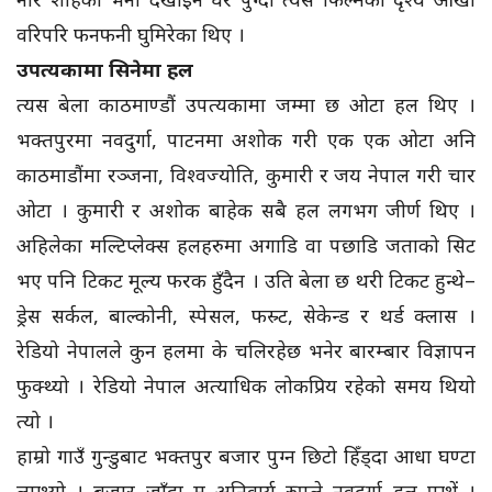
वरिपरि फनफनी घुमिरेका थिए ।
उपत्यकामा सिनेमा हल
त्यस बेला काठमाण्डौं उपत्यकामा जम्मा छ ओटा हल थिए ।
भक्तपुरमा नवदुर्गा, पाटनमा अशोक गरी एक एक ओटा अनि
काठमाडौंमा रञ्जना, विश्वज्योति, कुमारी र जय नेपाल गरी चार
ओटा । कुमारी र अशोक बाहेक सबै हल लगभग जीर्ण थिए ।
अहिलेका मल्टिप्लेक्स हलहरुमा अगाडि वा पछाडि जताको सिट
भए पनि टिकट मूल्य फरक हुँदैन । उति बेला छ थरी टिकट हुन्थे–
ड्रेस सर्कल, बाल्कोनी, स्पेसल, फस्र्ट, सेकेन्ड र थर्ड क्लास ।
रेडियो नेपालले कुन हलमा के चलिरहेछ भनेर बारम्बार विज्ञापन
फुक्थ्यो । रेडियो नेपाल अत्याधिक लोकप्रिय रहेको समय थियो
त्यो ।
हाम्रो गाउँ गुन्डुबाट भक्तपुर बजार पुग्न छिटो हिँड्दा आधा घण्टा
लाग्थ्यो । बजार जाँदा म अनिवार्य रुपले नवदुर्गा हल पुग्थें ।