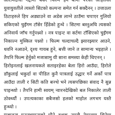
युवायुवतीले त्यस्तो सिटको कल्पना समेत गर्न सक्दैनन् । उत्ताउला
ठिटाहरुले हिप अड्याउने वा अडेस लाग्ने ठाउँमा चपाएर गुलियो
सकिएको चुइँगम टाँसेर हिँडेको हुन्थे । सिटमा बस्नुअघि त्यसको
अनिवार्य जाँच गर्नुपथ्र्यो । नत्र पाइन्ट वा सर्टमा टाँसिएको चुइँगम
निकाल्न मुस्किल पथ्र्यो । फिल्म चल्दाचल्दै झ्यारझ्यार आउने,
धवनि नआउने, दृश्य गायब हुने, बत्ती जाने त सामान्य भइहाले ।
तैपनि फिल्म हेर्नुको मजासामु यी साना समस्या केही थिएनन् ।
हिरोइनलाई खलनायकले सताइरहेका बेला हिरो आउँदा, हिरोले
डाँकुलाई भकुर्दा वा पीडित कुनै पात्रलाई उद्धार गर्ने अर्को पात्र
आउँदा ताली र सिटी कति बज्थे भने त्यसपछिका संवाद नै सुन्न
पाइन्थ्यो । तैपनि हामी स्वयम् न्वारनदेखिको बल निकालेर ताली
ठोक्थ्यौं । उपत्यकाका सबैजसो हलको माहोल लगभग यस्तै
हुन्थ्यो ।
प्रजातन्त्र पुनःस्थापनाको पौने दशक नपुग्दै नेपालमा सिनेमा