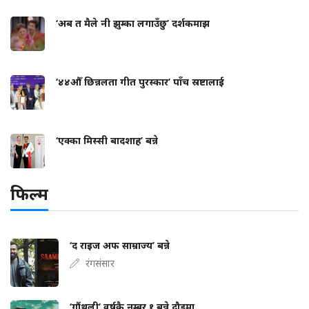
‘अब त मैले नी झुम्का लगाउँछु’ दर्शकमाझ
‘४४औँ छिन्नलता गीत पुरस्कार’ पाँच स्रष्टालाई
‘एक्का मिस्सी बादशाह’ बन्ने
फिल्म
‘द राइज अफ साम्राज्य’ बन्ने
रंगसंसार
‘गौंथली’ वर्षकै नम्बर १ बन्ने दौडमा