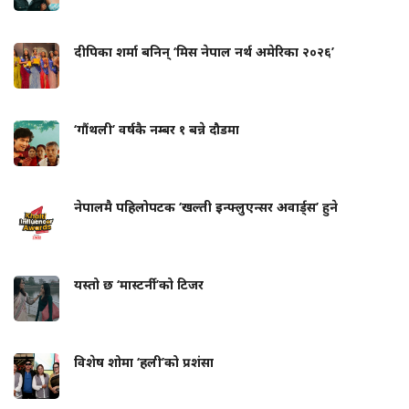
दीपिका शर्मा बनिन् ‘मिस नेपाल नर्थ अमेरिका २०२६’
‘गौंथली’ वर्षकै नम्बर १ बन्ने दौडमा
नेपालमै पहिलोपटक ‘खल्ती इन्फ्लुएन्सर अवार्ड्स’ हुने
यस्तो छ ‘मास्टर्नी’को टिजर
विशेष शोमा ‘हली’को प्रशंसा