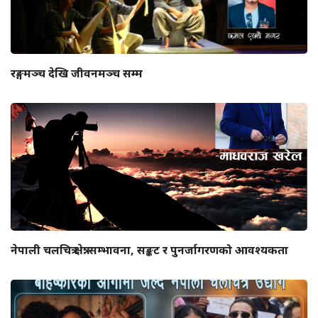
रङ्गमञ्च देखि जीवनमञ्च सम्म
नेपाली चलचित्र क्षेत्र: सम्भावना, सङ्कट र पुनर्जागरणको आवश्यकता